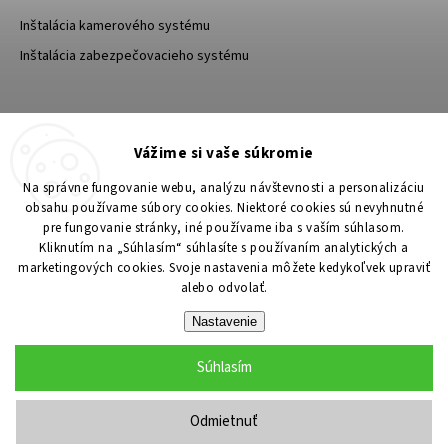
Inštalácia kamerového systému
Inštalácia zabezpečovacieho systému
TESA Shop CZ
TESA-SECURITY
Vážime si vaše súkromie
YouTube TESA Shop
Na správne fungovanie webu, analýzu návštevnosti a personalizáciu
obsahu používame súbory cookies. Niektoré cookies sú nevyhnutné
pre fungovanie stránky, iné používame iba s vaším súhlasom.
Kliknutím na „Súhlasím“ súhlasíte s používaním analytických a
marketingových cookies. Svoje nastavenia môžete kedykoľvek upraviť
alebo odvolať.
Nastavenie
Súhlasím
Copyright 2026
TESA Shop
. Všetky práva vyhradené.
Upraviť nastavenie cookies
Odmietnuť
Grafický návrh vytvořil a nakódoval
Shoptak.cz