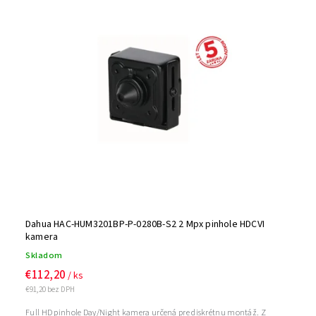
Najdrahšie
Najpredávanejšie
Abecedne
Dahua HAC-HUM3201BP-P-0280B-S2 2 Mpx pinhole HDCVI
kamera
Skladom
€112,20
/ ks
€91,20 bez DPH
Full HD pinhole Day/Night kamera určená pre diskrétnu montáž. Z