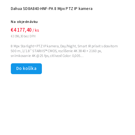
Dahua SD8A840-HNF-PA 8 Mpx PTZ IP kamera
Na objednávku
€4 177,40
/ ks
€3 396,30 bez DPH
8 Mpx Starlight+ PTZ IP kamera, Day/Night, Smart IR prísvit s dosvitom
500 m, 1/1.8" STARVIS™ CMOS, rozlíšenie 4K 3840 × 2160 px,
snímkovanie 4K @ 25 fps, citlivosť Color: 0,005...
Do košíka