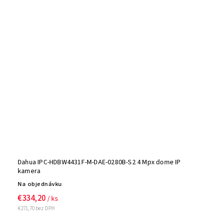
Dahua IPC-HDBW4431F-M-DAE-0280B-S2 4 Mpx dome IP
kamera
Na objednávku
€334,20
/ ks
€271,70 bez DPH