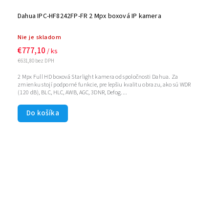
Dahua IPC-HF8242FP-FR 2 Mpx boxová IP kamera
Nie je skladom
€777,10
/ ks
€631,80 bez DPH
2 Mpx Full HD boxová Starlight kamera od spoločnosti Dahua. Za
zmienku stojí podporné funkcie, pre lepšiu kvalitu obrazu, ako sú WDR
(120 dB), BLC, HLC, AWB, AGC, 3DNR, Defog....
Do košíka