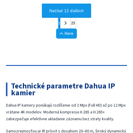
Načítať 12 ďalších
1
25
Hore
Technické parametre Dahua IP
kamier
Dahua IP kamery ponúkajú rozlíšenie od 2 Mpx (Full HD) až po 12 Mpx
vrátane 4K modelov. Moderná kompresia H.265 a H.265+
zabezpečuje efektívne ukladanie záznamu bez straty kvality.
Samozrejmosťou je IR prísvit s dosahom 20–80 m, široký dynamický