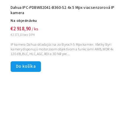
Dahua IPC-PDBW82041-B360-S2 4x 5 Mpx viacsenzorová IP
kamera
Na objednávku
€2 918,90
/ ks
€2 373,10 bez DPH
IP kamera Dahua skladajúci sa zo štyroch 5 Mpx kamier. Všetky štyri
kamery disponujú motorzoom objektívom a funkciami AWB, WDR 4x
120 dB, BLC, HLC, AGC, ROI a 3D NR pre...
Do košíka