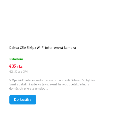
Dahua C5A 5 Mpx Wi-Fi interierová kamera
Skladom
€35
/ ks
€28,50 bez DPH
5 Mpx Wi-Fi interierová kamera od spoločnosti Dahua. Zachytáva
jasné a detailné zábery a je vybavená funkciou detekcie ľudí a
domácich zvierat s umelou...
Do košíka