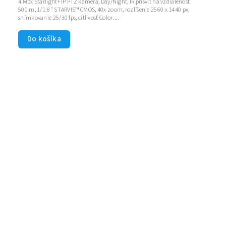
4 Mpx Starlight+ IP PTZ kamera, Day/Night, IR prísvit na vzdialenosť
500 m, 1/1.8" STARVIS™ CMOS, 40x zoom, rozlíšenie 2560 x 1440 px,
snímkovanie 25/30 fps, citlivosť Color:...
Do košíka