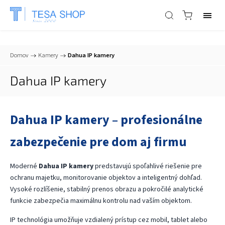
📞
+421 903 553 805
| ✉
info@tesa-systems.sk
Domov
/
Kamery
/
Dahua IP kamery
Dahua IP kamery
Dahua IP kamery – profesionálne
zabezpečenie pre dom aj firmu
Moderné
Dahua IP kamery
predstavujú spoľahlivé riešenie pre
ochranu majetku, monitorovanie objektov a inteligentný dohľad.
Vysoké rozlíšenie, stabilný prenos obrazu a pokročilé analytické
funkcie zabezpečia maximálnu kontrolu nad vaším objektom.
IP technológia umožňuje vzdialený prístup cez mobil, tablet alebo