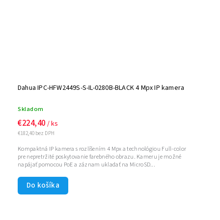
Dahua IPC-HFW2449S-S-IL-0280B-BLACK 4 Mpx IP kamera
Skladom
€224,40
/ ks
€182,40 bez DPH
Kompaktná IP kamera s rozlíšením 4 Mpx a technológiou Full-color
pre nepretržité poskytovanie farebného obrazu. Kameru je možné
napájať pomocou PoE a záznam ukladať na MicroSD...
Do košíka