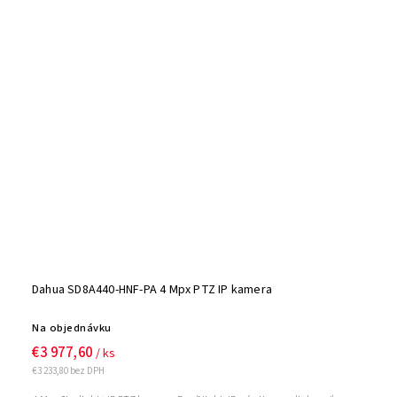
Dahua SD8A440-HNF-PA 4 Mpx PTZ IP kamera
Na objednávku
€3 977,60
/ ks
€3 233,80 bez DPH