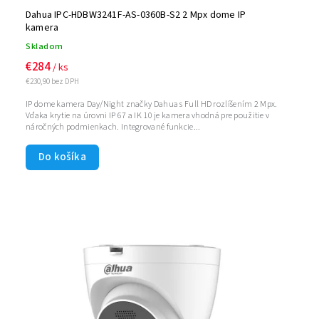
Dahua IPC-HDBW3241F-AS-0360B-S2 2 Mpx dome IP
kamera
Skladom
€284
/ ks
€230,90 bez DPH
IP dome kamera Day/Night značky Dahua s Full HD rozlíšením 2 Mpx.
Vďaka krytie na úrovni IP 67 a IK 10 je kamera vhodná pre použitie v
náročných podmienkach. Integrované funkcie...
Do košíka