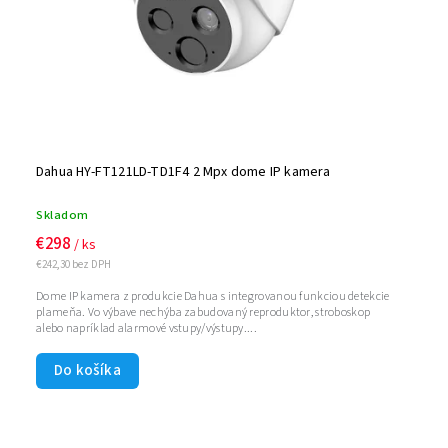
Dahua HY-FT121LD-TD1F4 2 Mpx dome IP kamera
Skladom
€298
/ ks
€242,30 bez DPH
Dome IP kamera z produkcie Dahua s integrovanou funkciou detekcie
plameňa. Vo výbave nechýba zabudovaný reproduktor, stroboskop
alebo napríklad alarmové vstupy/výstupy....
Do košíka