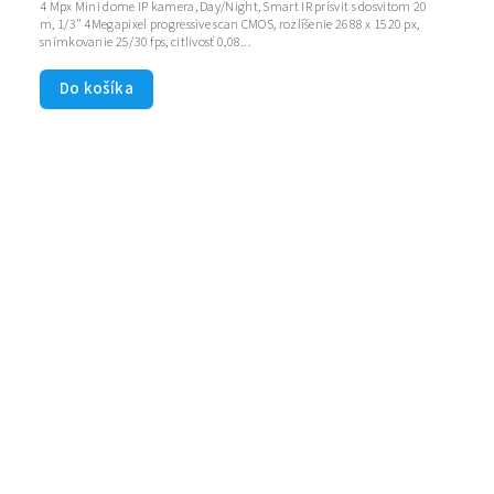
4 Mpx Mini dome IP kamera, Day/Night, Smart IR prísvit s dosvitom 20
m, 1/3" 4Megapixel progressive scan CMOS, rozlíšenie 2688 x 1520 px,
snímkovanie 25/30 fps, citlivosť 0,08...
Do košíka