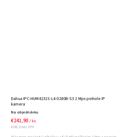
Dahua IPC-HUM4231S-L4-0280B-S3 2 Mpx pinhole IP
kamera
Na objednávku
€241,90
/ ks
€196,70 bez DPH