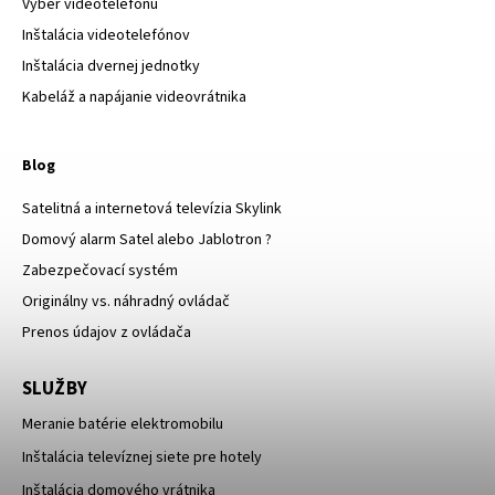
Výber videotelefónu
Inštalácia videotelefónov
Inštalácia dvernej jednotky
Kabeláž a napájanie videovrátnika
Blog
Satelitná a internetová televízia Skylink
Domový alarm Satel alebo Jablotron ?
Zabezpečovací systém
Originálny vs. náhradný ovládač
Prenos údajov z ovládača
SLUŽBY
Meranie batérie elektromobilu
Inštalácia televíznej siete pre hotely
Inštalácia domového vrátnika