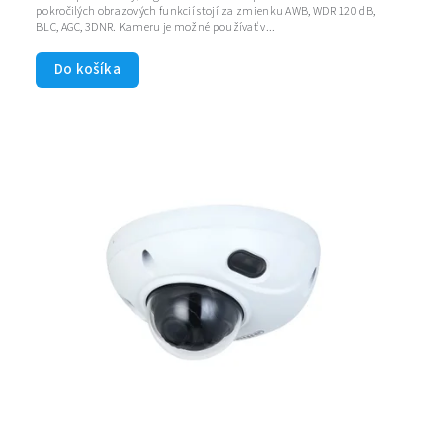
pokročilých obrazových funkcií stojí za zmienku AWB, WDR 120 dB,
BLC, AGC, 3DNR. Kameru je možné používať v...
Do košíka