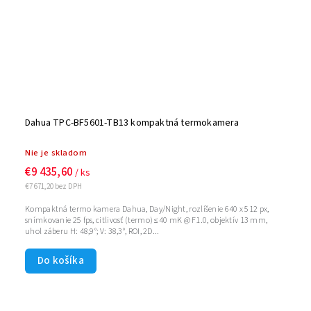
Dahua TPC-BF5601-TB13 kompaktná termokamera
Nie je skladom
€9 435,60
/ ks
€7 671,20 bez DPH
Kompaktná termo kamera Dahua, Day/Night, rozlíšenie 640 x 512 px,
snímkovanie 25 fps, citlivosť (termo) ≤40 mK @ F1.0, objektív 13 mm,
uhol záberu H: 48,9°; V: 38,3°, ROI, 2D...
Do košíka