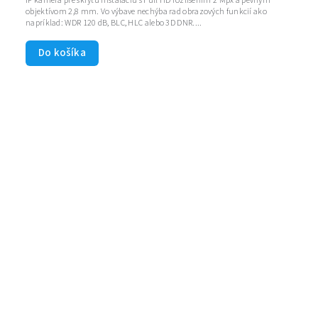
IP kamera pre skrytú inštaláciu s Full HD rozlíšením 2 Mpx a pevným
objektívom 2,8 mm. Vo výbave nechýba rad obrazových funkcií ako
napríklad: WDR 120 dB, BLC, HLC alebo 3D DNR....
Do košíka