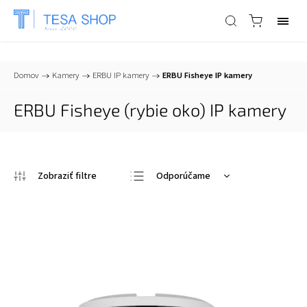
📞
+421 903 553 805
| ✉
info@tesa-systems.sk
Domov
/
Kamery
/
ERBU IP kamery
/
ERBU Fisheye IP kamery
ERBU Fisheye (rybie oko) IP kamery
Odporúčame
Najlacnejšie
Najdrahšie
Najpredávanejšie
Abecedne