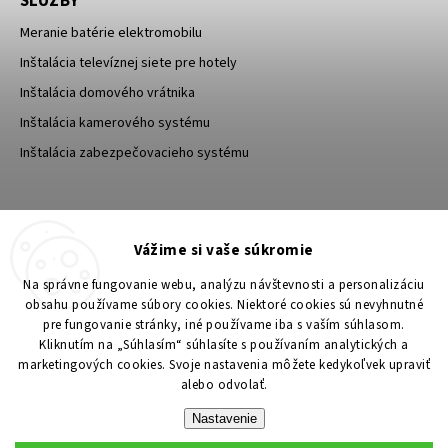
SLUŽBY
Meranie batérie elektromobilu
Inštalácia televíznej siete pre hotely
Inštalácia domového vrátnika
Inštalácia kamerového systému
Inštalácia zabezpečovacieho systému
TESA Shop CZ
TESA-SECURITY
Vážime si vaše súkromie
YouTube TESA Shop
Na správne fungovanie webu, analýzu návštevnosti a personalizáciu
obsahu používame súbory cookies. Niektoré cookies sú nevyhnutné
pre fungovanie stránky, iné používame iba s vaším súhlasom.
Kliknutím na „Súhlasím“ súhlasíte s používaním analytických a
marketingových cookies. Svoje nastavenia môžete kedykoľvek upraviť
alebo odvolať.
Nastavenie