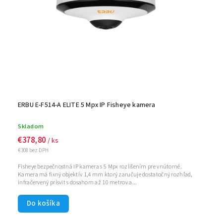
ERBU E-F514-A ELITE 5 Mpx IP Fisheye kamera
Skladom
€378,80
/ ks
€308 bez DPH
Fisheye bezpečnostná IP kamera s 5 Mpx rozlišením pre vnútorné.
Kamera má fixný objektív 1,4 mm ktorý zaručuje dostatočný rozhľad,
infračervený prísvit s dosahom až 10 metrov a...
Do košíka