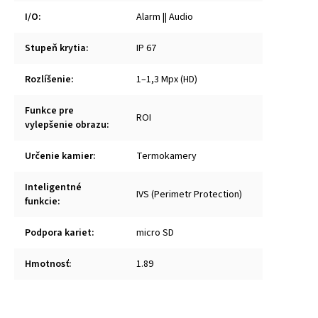
I/O
:
Alarm || Audio
Stupeň krytia
:
IP 67
Rozlíšenie
:
1–1,3 Mpx (HD)
Funkce pre
ROI
vylepšenie obrazu
:
Určenie kamier
:
Termokamery
Inteligentné
IVS (Perimetr Protection)
funkcie
:
Podpora kariet
:
micro SD
Hmotnosť
:
1.89