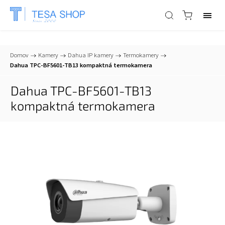
📞
+421 903 553 805
| ✉
info@tesa-systems.sk
Domov
/
Kamery
/
Dahua IP kamery
/
Termokamery
/
Dahua TPC-BF5601-TB13 kompaktná termokamera
Dahua TPC-BF5601-TB13
kompaktná termokamera