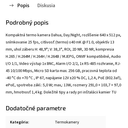
Popis
Diskusia
Podrobný popis
Kompaktná termo kamera Dahua, Day/Night, rozlíšenie 640 x 512 px,
snímkovanie 25 fps, citlivosť (termo) ≤40 mK @ F1.0, objektív 13
mm, uhol záberu H: 48,9°; V: 38,3°, ROI, 2D NR, 3D NR, kompresia
H.265 / H.264M / H.264H / H.264B / MJEPG, ONVIF kompatibilné, Audio
I/O 1/1, Video výstup 1x BNC, Alarm I/O 2/2, 1x RS-485 rozhranie, RJ-
45 10/100 Mbps, Micro SD karta max. 256 GB, pracovná teplota od
-40 °C do +70 °C , IP 67, napájanie 12V ±20 % DC, 1,2 A, PoE (802.3af),
ePoE, spotreba zákl.: 5,0 W; max,: 13W, rozmery 291,0 × 103,7 × 97,0
mm, hmotnosť 1,4 kg. Doležité tipy a rady pri inštalácii kamier
TU
Dodatočné parametre
Kategória
:
Termokamery