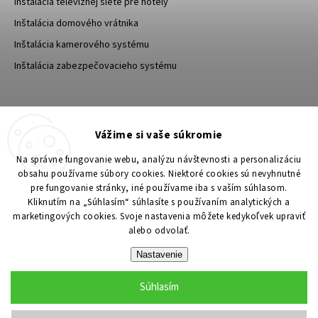
Inštalácia televíznej siete pre hotely
Inštalácia domového vrátnika
Inštalácia kamerového systému
Inštalácia zabezpečovacieho systému
TESA Shop CZ
TESA-SECURITY
Vážime si vaše súkromie
YouTube TESA Shop
Na správne fungovanie webu, analýzu návštevnosti a personalizáciu
obsahu používame súbory cookies. Niektoré cookies sú nevyhnutné
pre fungovanie stránky, iné používame iba s vaším súhlasom.
Kliknutím na „Súhlasím“ súhlasíte s používaním analytických a
marketingových cookies. Svoje nastavenia môžete kedykoľvek upraviť
alebo odvolať.
Nastavenie
Súhlasím
Copyright 2026
TESA Shop
. Všetky práva vyhradené.
Upraviť nastavenie cookies