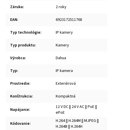
Záruka
:
2 roky
EAN
:
6923172511768
Typ technológie
:
IP kamery
Typ produktu
:
Kamery
Výrobca
:
Dahua
Typ
:
IP kamera
Prostredie
:
Exteriérová
Konštrukcia
:
Kompaktná
12 V DC || 24 V AC || PoE ||
Napájanie
:
ePoE
H.264 || H.264M || MJPEG ||
Kódovanie
:
H.264B || H.264H