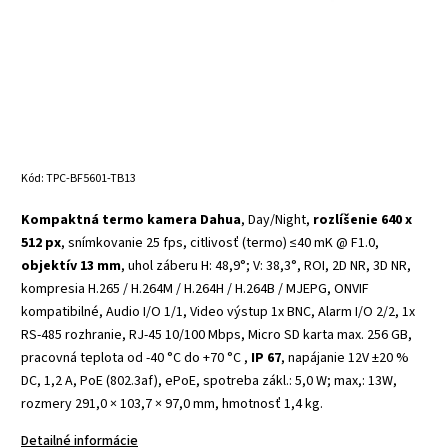
Kód:
TPC-BF5601-TB13
Kompaktná termo kamera Dahua
, Day/Night,
rozlíšenie 640 x
512 px
, snímkovanie 25 fps, citlivosť (termo) ≤40 mK @ F1.0,
objektív 13 mm
, uhol záberu H: 48,9°; V: 38,3°, ROI, 2D NR, 3D NR,
kompresia H.265 / H.264M / H.264H / H.264B / MJEPG, ONVIF
kompatibilné, Audio I/O 1/1, Video výstup 1x BNC, Alarm I/O 2/2, 1x
RS-485 rozhranie, RJ-45 10/100 Mbps, Micro SD karta max. 256 GB,
pracovná teplota od -40 °C do +70 °C ,
IP 67
, napájanie 12V ±20 %
DC, 1,2 A, PoE (802.3af), ePoE, spotreba zákl.: 5,0 W; max,: 13W,
rozmery 291,0 × 103,7 × 97,0 mm, hmotnosť 1,4 kg.
Detailné informácie