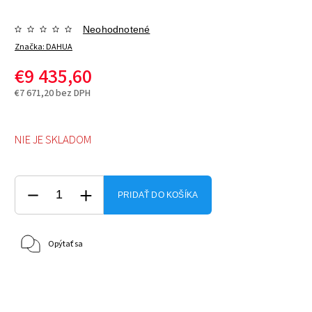
Neohodnotené
Značka:
DAHUA
€9 435,60
€7 671,20 bez DPH
NIE JE SKLADOM
PRIDAŤ DO KOŠÍKA
Opýtať sa