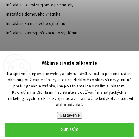
Inštalácia televíznej siete pre hotely
Inštalácia domového vrátnika
Inštalácia kamerového systému
Inštalácia zabezpečovacieho systému
TESA Shop CZ
TESA-SECURITY
Vážime si vaše súkromie
YouTube TESA Shop
Na správne fungovanie webu, analýzu návštevnosti a personalizáciu
obsahu používame súbory cookies. Niektoré cookies sú nevyhnutné
pre fungovanie stránky, iné používame iba s vaším súhlasom.
Kliknutím na „Súhlasím“ súhlasíte s používaním analytických a
marketingových cookies. Svoje nastavenia môžete kedykoľvek upraviť
alebo odvolať.
Nastavenie
Súhlasím
Copyright 2026
TESA Shop
. Všetky práva vyhradené.