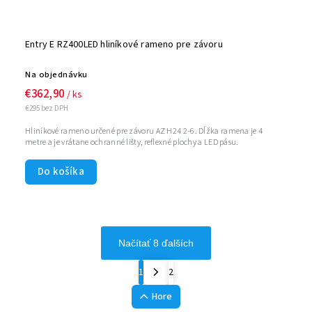
Entry E RZ400LED hliníkové rameno pre závoru
Na objednávku
€362,90
/ ks
€295 bez DPH
Hliníkové rameno určené pre závoru AZ H24 2-6. Dĺžka ramena je 4
metre a je vrátane ochranné lišty, reflexné plochy a LED pásu.
Do košíka
Načítať 8 ďalších
1
2
Hore