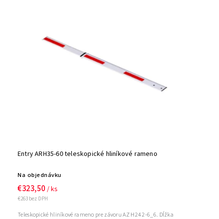
Najpredávanejšie
Abecedne
Entry ARH35-60 teleskopické hliníkové rameno
Na objednávku
€323,50
/ ks
€263 bez DPH
Teleskopické hliníkové rameno pre závoru AZ H24 2-6_6. Dĺžka