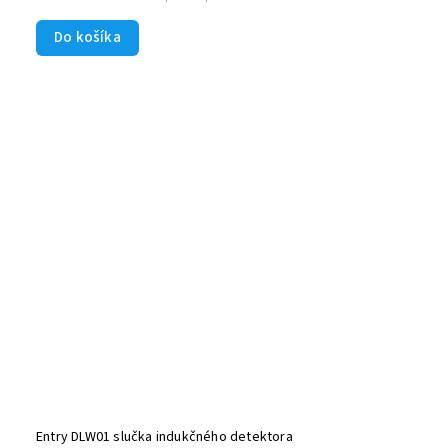
Do košíka
Entry DLW01 slučka indukčného detektora