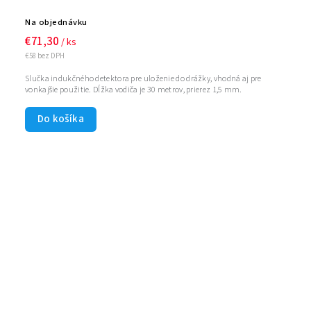
Na objednávku
€71,30
/ ks
€58 bez DPH
Slučka indukčného detektora pre uloženie do drážky, vhodná aj pre
vonkajšie použitie. Dĺžka vodiča je 30 metrov, prierez 1,5 mm.
Do košíka