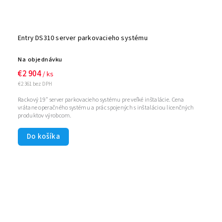
Entry DS310 server parkovacieho systému
Na objednávku
€2 904
/ ks
€2 361 bez DPH
Rackový 19" server parkovacieho systému pre veľké inštalácie. Cena
vrátane operačného systému a prác spojených s inštaláciou licenčných
produktov výrobcom.
Do košíka