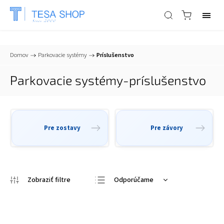
📞
+421 903 553 805
| ✉
info@tesa-systems.sk
Domov
/
Parkovacie systémy
/
Príslušenstvo
Parkovacie systémy-príslušenstvo
Pre zostavy
Pre závory
Odporúčame
Najlacnejšie
Najdrahšie