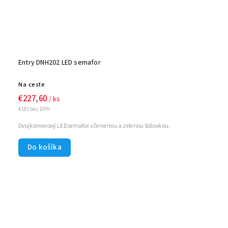
Entry DNH202 LED semafor
Na ceste
€227,60
/ ks
€185 bez DPH
Dvojkomorový LED semafor s červenou a zelenou šošovkou.
Do košíka