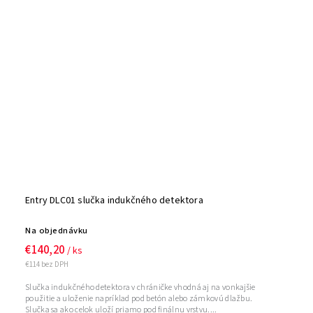
Entry DLC01 slučka indukčného detektora
Na objednávku
€140,20
/ ks
€114 bez DPH
Slučka indukčného detektora v chráničke vhodná aj na vonkajšie
použitie a uloženie napríklad pod betón alebo zámkovú dlažbu.
Slučka sa ako celok uloží priamo pod finálnu vrstvu....