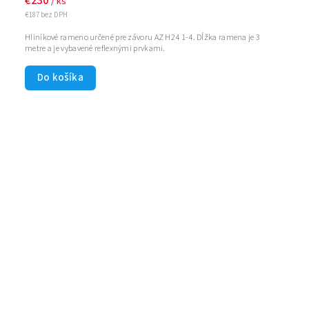
€230
/ ks
€187 bez DPH
Hliníkové rameno určené pre závoru AZ H24 1-4. Dĺžka ramena je 3
metre a je vybavené reflexnými prvkami.
Do košíka