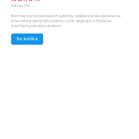
€941 bez DPH
Klientska stanica parkovacích systémov, ovládanie prvkov parkovania,
cena vrátane operačného systému a prác spojených s inštaláciou
licenčných produktov výrobcom
Do košíka