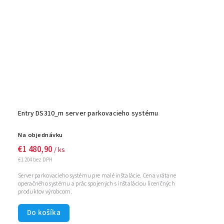
Entry DS310_m server parkovacieho systému
Na objednávku
€1 480,90
/ ks
€1 204 bez DPH
Server parkovacieho systému pre malé inštalácie. Cena vrátane
operačného systému a prác spojených s inštaláciou licenčných
produktov výrobcom.
Do košíka