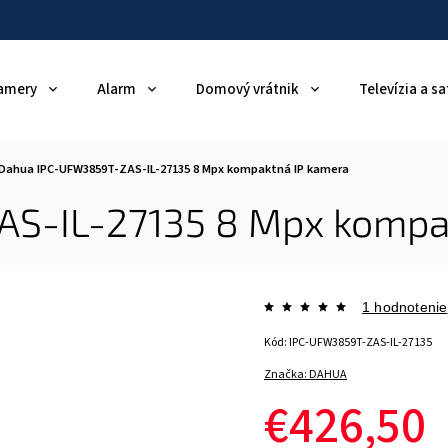
amery
Alarm
Domový vrátnik
Televízia a sa
Dahua IPC-UFW3859T-ZAS-IL-27135 8 Mpx kompaktná IP kamera
S-IL-27135 8 Mpx kompak
1 hodnotenie
Kód:
IPC-UFW3859T-ZAS-IL-27135
Značka:
DAHUA
€426,50