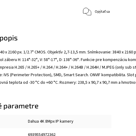
Opýtať sa
popis
40 x 2160 px. 1/2.7" CMOS. Objektív 2,7-13,5 mm. Snímkovanie: 3840 x 2160 px
 Uhol záberu H: 114°-32°, V: 58°-17°, D: 138°-36°. Funkcie pre kompenzáciu
presia H.265 / H.265+ / H.264 / H.264+ / H.264B / H.264H / MJPEG (only sub 
ie: IVS (Perimeter Protection), SMD, Smart Search. ONVIF kompatibilita. Slo
ovná teplota od -30 °C do +60 °C. Rozmery: 238,5 x 90,7 x 90,7 mm a hmotnos
é parametre
Dahua 4K 8Mpx IP kamery
6939554972362