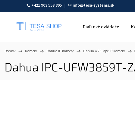
📞
+421 903 553 805
| ✉
info@tesa-systems.sk
Diaľkové ovládače
K
Domov
/
Kamery
/
Dahua IP kamery
/
Dahua 4K 8 Mpx IP kamery
/
Dahua IPC-UFW3859T-ZA