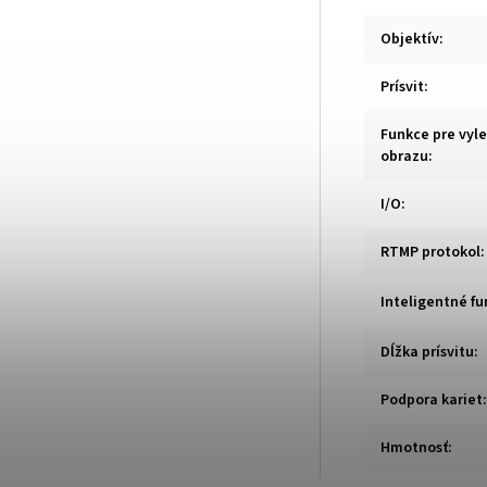
Objektív
:
Prísvit
:
Funkce pre vyl
obrazu
:
I/O
:
RTMP protokol
:
Inteligentné fu
Dĺžka prísvitu
:
Podpora kariet
:
Hmotnosť
: