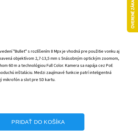
dení "Bullet" s rozlíšením 8 Mpx je vhodná pre použitie vonku aj
e vybavená objektívom 2,7-13,5 mm s 5násobným optickým zoomom,
hom 60 m a technológiou Full Color. Kamera sa napája cez PoE
oduchú inštaláciu. Medzi zaujímavé funkcie patrí inteligentná
 mikrofón a slot pre SD kartu.
PRIDAŤ DO KOŠÍKA