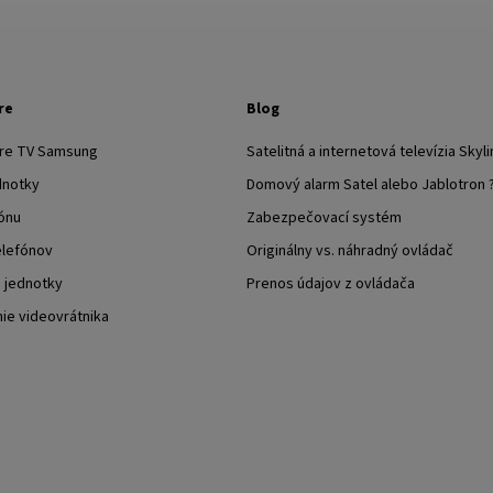
re
Blog
pre TV Samsung
Satelitná a internetová televízia Skyli
dnotky
Domový alarm Satel alebo Jablotron 
ónu
Zabezpečovací systém
elefónov
Originálny vs. náhradný ovládač
j jednotky
Prenos údajov z ovládača
nie videovrátnika