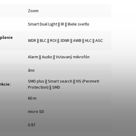
Zoom
Smart Dual Light || IR || Biele svetlo
epšenie
WDR || BLC || ROI || 3DNR || AWB || HLC || AGC
Alarm || Audio || Vstavaný mikrofón
áno
SMD plus || Smart search || IVS (Perimetr
nkcie
:
Protection) || SMD
60 m
micro SD
0.97