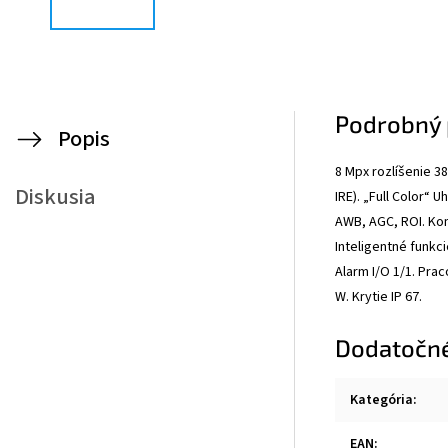
Podrobný 
Popis
8 Mpx rozlíšenie 38
Diskusia
IRE). „Full Color“
AWB, AGC, ROI. Kom
Inteligentné funkc
Alarm I/O 1/1. Prac
W. Krytie IP 67.
Dodatočn
Kategória
:
EAN
: