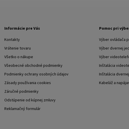
Informácie pre Vás
Pomoc pri výbe
Kontakty
Výber ovládača 
Vrátenie tovaru
Výber dvernej je
Všetko o nákupe
Výber videotelef
Všeobecné obchodné podmienky
Inštalácia videot
Podmienky ochrany osobných údajov
Inštalácia dverne
Zásady používania cookies
Kabeláž a napája
Záručné podmienky
Odstúpenie od kúpnej zmluvy
Reklamačný formulár