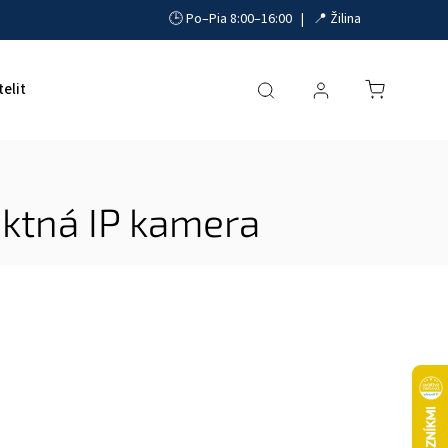
🕒 Po–Pia 8:00–16:00 | 📍 Žilina
telit
Akumulátory, UPS a zdroje
Parkovacie systémy
tná IP kamera