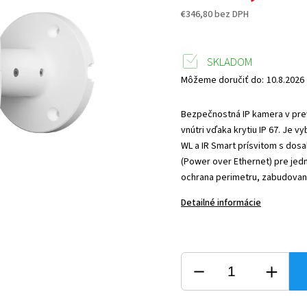
€346,80 bez DPH
SKLADOM
Môžeme doručiť do:
10.8.2026
Bezpečnostná IP kamera v preve
vnútri vďaka krytiu IP 67. J
WL a IR Smart prísvitom s dosa
(Power over Ethernet) pre jedn
ochrana perimetru, zabudovaný
Detailné informácie