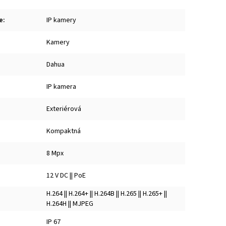
e
:
IP kamery
Kamery
Dahua
IP kamera
Exteriérová
Kompaktná
8 Mpx
12 V DC || PoE
H.264 || H.264+ || H.264B || H.265 || H.265+ ||
H.264H || MJPEG
IP 67