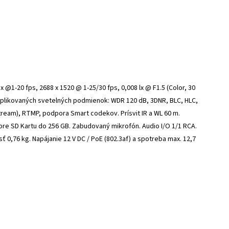
 @1-20 fps, 2688 x 1520 @ 1-25/30 fps, 0,008 lx @ F1.5 (Color, 30
 komplikovaných svetelných podmienok: WDR 120 dB, 3DNR, BLC, HLC,
stream), RTMP, podpora Smart codekov. Prísvit IR a WL 60 m.
t pre SD Kartu do 256 GB. Zabudovaný mikrofón. Audio I/O 1/1 RCA.
ť 0,76 kg. Napájanie 12 V DC / PoE (802.3af) a spotreba max. 12,7