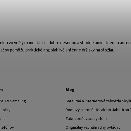
ý nielen vo veľkých mestách – dobre riešenou a vhodne umiestnenou antén
mačov pomôžu praktické a spoľahlivé anténne držiaky na stožiar.
re
Blog
pre TV Samsung
Satelitná a internetová televízia Skyli
dnotky
Domový alarm Satel alebo Jablotron 
ónu
Zabezpečovací systém
elefónov
Originálny vs. náhradný ovládač