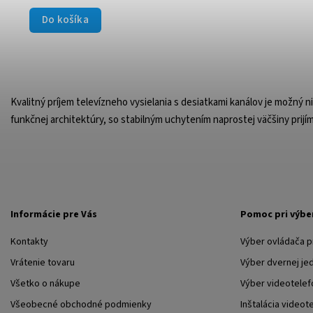
Do košíka
Kvalitný príjem televízneho vysielania s desiatkami kanálov je možn
funkčnej architektúry, so stabilným uchytením naprostej väčšiny prijí
Informácie pre Vás
Pomoc pri výbe
Kontakty
Výber ovládača 
Vrátenie tovaru
Výber dvernej je
Všetko o nákupe
Výber videotelef
Všeobecné obchodné podmienky
Inštalácia videot