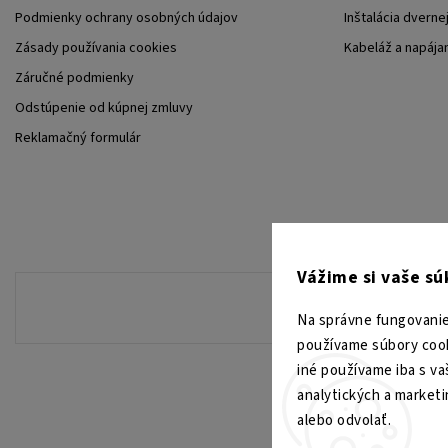
Podmienky ochrany osobných údajov
Inštalácia dverne
Zásady používania cookies
Kabeláž a napája
Záručné podmienky
Odstúpenie od kúpnej zmluvy
Reklamačný formulár
Vážime si vaše s
Na správne fungovanie
používame súbory cook
iné používame iba s va
analytických a market
alebo odvolať.