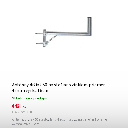
Najpredávanejšie
Abecedne
Anténny držiak 50 na stožiar s vinklom priemer
42mm výška 16cm
Skladom na predajni
€42
/ ks
€34,20 bez DPH
Anténny držiak 50 na stožiar s vinklom a dvoma trmeňmi priemer
42mm výška 16cm.