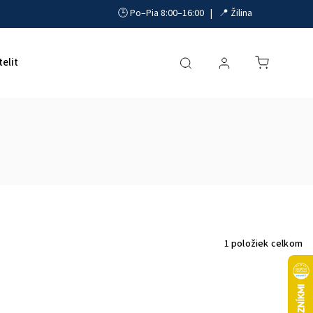
🕒 Po–Pia 8:00–16:00 | 📍 Žilina
telit
Akumulátory, UPS a zdroje
Parkovacie systémy
1
položiek celkom