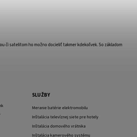
ou či satelitom ho možno docieliť takmer kdekoľvek. So základom
SLUŽBY
nk
Meranie batérie elektromobilu
?
Inštalácia televíznej siete pre hotely
Inštalácia domového vrátnika
Inštalácia kamerového systému