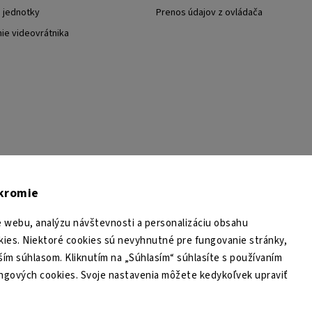
j jednotky
Prenos údajov z ovládača
nie videovrátnika
TESA Shop CZ
TESA-SECURITY
YouTube TESA Shop
úkromie
 webu, analýzu návštevnosti a personalizáciu obsahu
ies. Niektoré cookies sú nevyhnutné pre fungovanie stránky,
ším súhlasom. Kliknutím na „Súhlasím“ súhlasíte s používaním
ingových cookies. Svoje nastavenia môžete kedykoľvek upraviť
Copyright 2026
TESA Shop
. Všetky práva vyhradené.
Upraviť nastavenie cookies