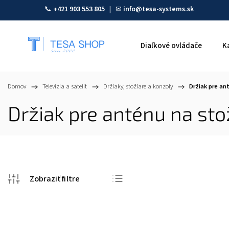
📞
+421 903 553 805
| ✉
info@tesa-systems.sk
Diaľkové ovládače
K
Domov
/
Televízia a satelit
/
Držiaky, stožiare a konzoly
/
Držiak pre an
Držiak pre anténu na sto
Odporúčame
Najlacnejšie
Najdrahšie