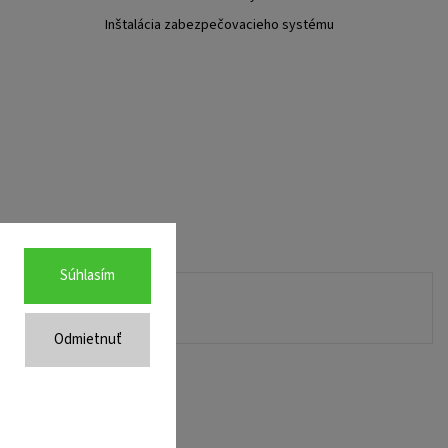
Inštalácia zabezpečovacieho systému
Súhlasím
Odmietnuť