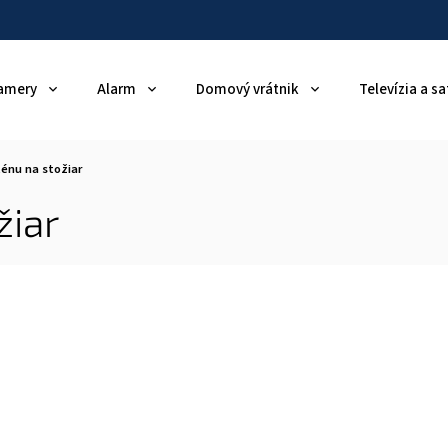
amery
Alarm
Domový vrátnik
Televízia a sa
ténu na stožiar
žiar