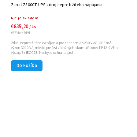
Zabat Z3000T UPS zdroj nepretržitého napájania
Nie je skladom
€835,20
/ ks
€679 bez DPH
Zdroj nepretržitého napájania pre zariadenia s 230 V AC. UPS má
výkon 3000 VA, miesto pre šesť záložných akumulátorov TP 12-9 Ah a
výstup 6x IEC C13. Nechýba ochrana proti...
Do košíka