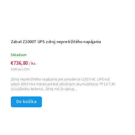
Zabat Z2000T UPS zdroj nepretržitého napájania
Skladom
€736,80
/ ks
€599 bez DPH
Zdroj nepretržitého napájania pre zariadenia s 230 V AC. UPS má
výkon 2000 VA a miesto pre šesť záložných akumulátorov TP 12-7 Ah
(sú súčasťou balenia). Zdroj má 2x výstup...
Do košíka