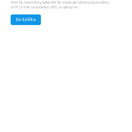
1000 VA, maximálny odber 600 W, miesto pre záložný akumulátor
1xTP 12-9 Ah (je súčasťou UPS). 2x výstup na...
Do košíka