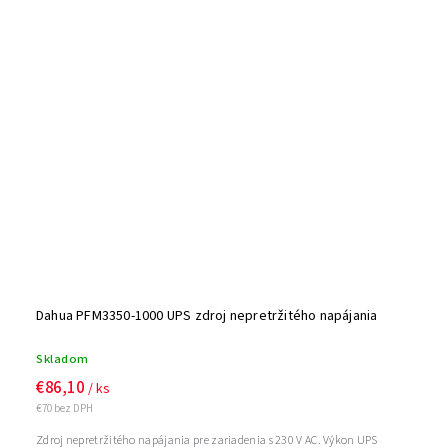
Dahua PFM3350-1000 UPS zdroj nepretržitého napájania
Skladom
€86,10
/ ks
€70 bez DPH
Zdroj nepretržitého napájania pre zariadenia s 230 V AC. Výkon UPS