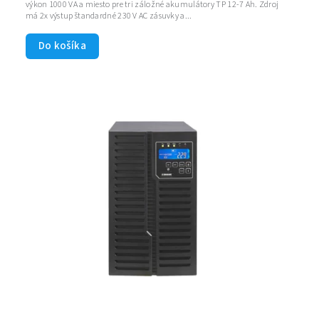
výkon 1000 VA a miesto pre tri záložné akumulátory TP 12-7 Ah. Zdroj
má 2x výstup štandardné 230 V AC zásuvky a...
Do košíka