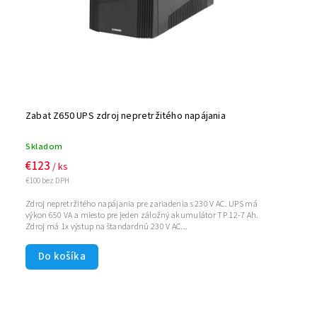
Zabat Z650 UPS zdroj nepretržitého napájania
Skladom
€123
/ ks
€100 bez DPH
Zdroj nepretržitého napájania pre zariadenia s 230 V AC. UPS má
výkon 650 VA a miesto pre jeden záložný akumulátor TP 12-7 Ah.
Zdroj má 1x výstup na štandardnú 230 V AC...
Do košíka