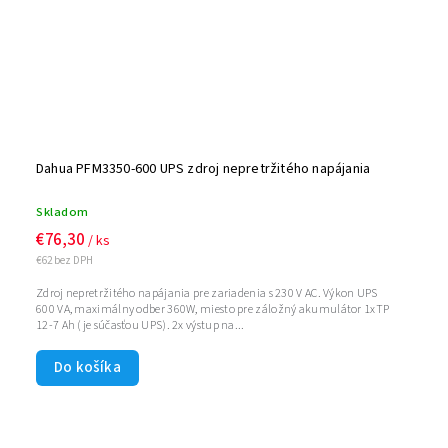
Dahua PFM3350-600 UPS zdroj nepretržitého napájania
Skladom
€76,30
/ ks
€62 bez DPH
Zdroj nepretržitého napájania pre zariadenia s 230 V AC. Výkon UPS
600 VA, maximálny odber 360W, miesto pre záložný akumulátor 1xTP
12-7 Ah (je súčasťou UPS). 2x výstup na...
Do košíka