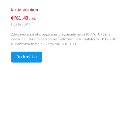
Nie je skladom
€761,40
/ ks
€619 bez DPH
Zdroj nepretržitého napájania pre zariadenia s 230 V AC. UPS má
výkon 2000 VA a miesto pre šesť záložných akumulátorov TP 12-7 Ah
(sú súčasťou balenia). Zdroj má 6x IEC C13...
Do košíka