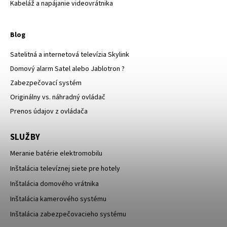
Kabeláž a napájanie videovrátnika
Blog
Satelitná a internetová televízia Skylink
Domový alarm Satel alebo Jablotron ?
Zabezpečovací systém
Originálny vs. náhradný ovládač
Prenos údajov z ovládača
SLUŽBY
Meranie batérie elektromobilu
Inštalácia televíznej siete pre hotely
Inštalácia domového vrátnika
Inštalácia kamerového systému
Inštalácia zabezpečovacieho systému