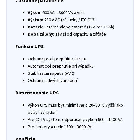
Základné parametre
Výkon:
600 VA – 3000 VA a viac
Výstup:
230 V AC (zásuvky / IEC C13)
Batérie:
interné alebo externé (12V 7Ah / 9Ah)
Doba zálohy:
závisí od kapacity a záťaže
Funkcie UPS
Ochrana proti prepätiu a skratu
Automatické prepnutie pri výpadku
Stabilizácia napätia (AVR)
Ochrana citlivých zariadení
Dimenzovanie UPS
Výkon UPS musí byť minimálne o 20–30 % vyšší ako
odber zariadení
Pre CCTV systém: odporúčaný výkon 600 – 1500 VA
Pre servery a rack: 1500 – 3000 VA+
Použitie