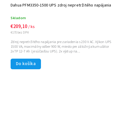
Dahua PFM3350-1500 UPS zdroj nepretržitého napájania
Skladom
€209,10
/ ks
€170 bez DPH
Zdroj nepretržitého napájania pre zariadenia s 230 V AC. Výkon UPS
1500 VA, maximálny odber 900 W, miesto pre záložný akumulátor
2xTP 12-7 Ah (je súčasťou UPS). 2x výstup na...
Do košíka