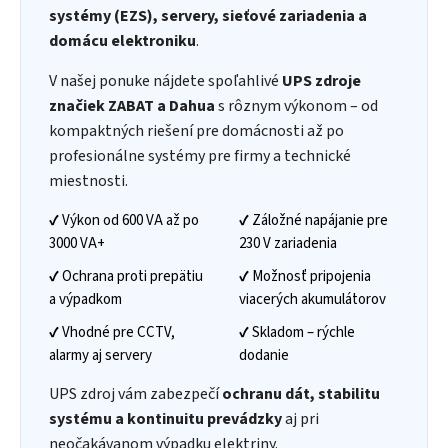
systémy (EZS), servery, sieťové zariadenia a
domácu elektroniku
.
V našej ponuke nájdete spoľahlivé
UPS zdroje
značiek ZABAT a Dahua
s rôznym výkonom – od
kompaktných riešení pre domácnosti až po
profesionálne systémy pre firmy a technické
miestnosti.
✔ Výkon od 600 VA až po
✔ Záložné napájanie pre
3000 VA+
230 V zariadenia
✔ Ochrana proti prepätiu
✔ Možnosť pripojenia
a výpadkom
viacerých akumulátorov
✔ Vhodné pre CCTV,
✔ Skladom – rýchle
alarmy aj servery
dodanie
UPS zdroj vám zabezpečí
ochranu dát, stabilitu
systému a kontinuitu prevádzky
aj pri
neočakávanom výpadku elektriny.