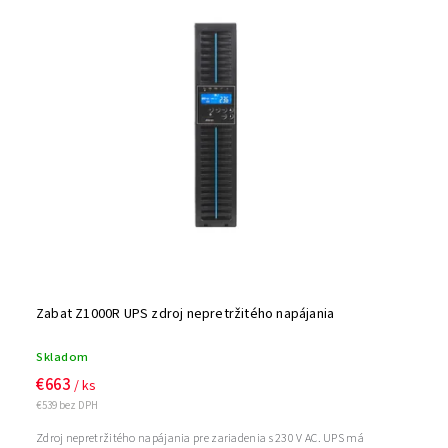
Zabat Z1000R UPS zdroj nepretržitého napájania
Skladom
€663
/ ks
€539 bez DPH
Zdroj nepretržitého napájania pre zariadenia s 230 V AC. UPS má