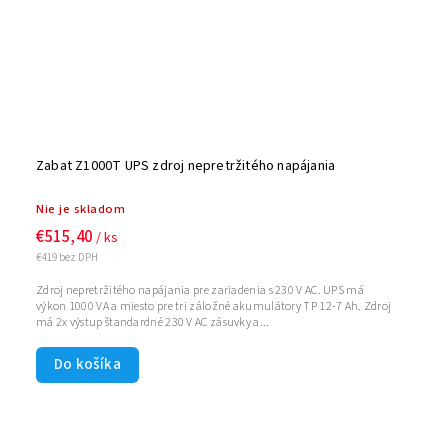
Zabat Z1000T UPS zdroj nepretržitého napájania
Nie je skladom
€515,40
/ ks
€419 bez DPH
Zdroj nepretržitého napájania pre zariadenia s 230 V AC. UPS má
výkon 1000 VA a miesto pre tri záložné akumulátory TP 12-7 Ah. Zdroj
má 2x výstup štandardné 230 V AC zásuvky a...
Do košíka