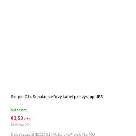
Simple C14-Schuko sieťový kábel pre výstup UPS
Skladom
€3,50
/ ks
€2,90 bez DPH
Sieťový adaptér IEC320 C14/M, Schuko/F pre UPS a PDU