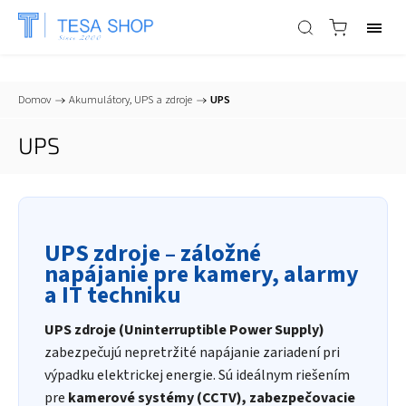
📞
+421 903 553 805
| ✉
info@tesa-systems.sk
Domov
/
Akumulátory, UPS a zdroje
/
UPS
UPS
UPS zdroje – záložné
napájanie pre kamery, alarmy
a IT techniku
UPS zdroje (Uninterruptible Power Supply)
zabezpečujú nepretržité napájanie zariadení pri
výpadku elektrickej energie. Sú ideálnym riešením
pre
kamerové systémy (CCTV), zabezpečovacie