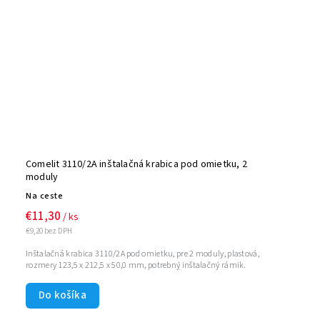
Comelit 3110/2A inštalačná krabica pod omietku, 2
moduly
Na ceste
€11,30
/ ks
€9,20 bez DPH
Inštalačná krabica 3110/2A pod omietku, pre 2 moduly, plastová,
rozmery 123,5 x 212,5 x 50,0 mm, potrebný inštalačný rámik.
Do košíka