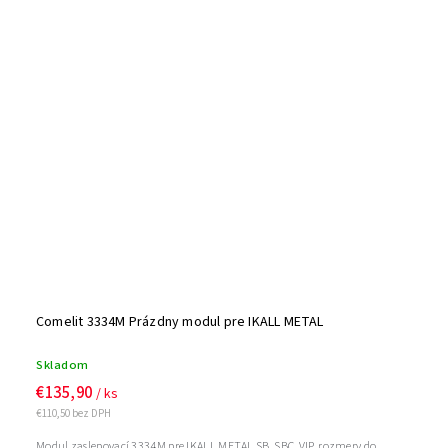
Comelit 3334M Prázdny modul pre IKALL METAL
Skladom
€135,90
/ ks
€110,50 bez DPH
Modul zaslepovací 3334M pre IKALL METAL SB, SBC, VIP, rozmery do