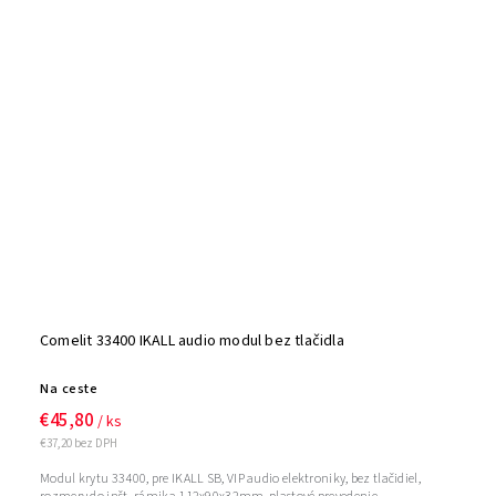
Comelit 33400 IKALL audio modul bez tlačidla
Na ceste
€45,80
/ ks
€37,20 bez DPH
Modul krytu 33400, pre IKALL SB, VIP audio elektroniky, bez tlačidiel,