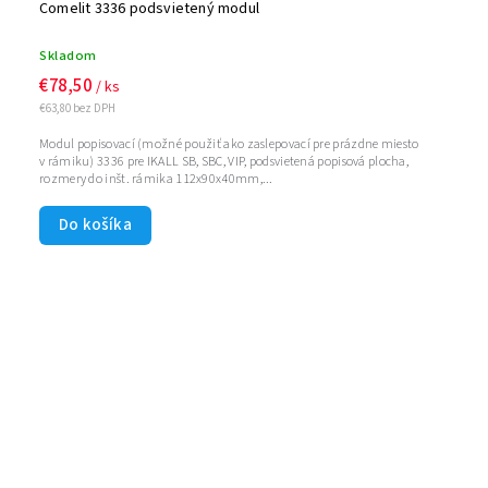
Comelit 3336 podsvietený modul
Skladom
€78,50
/ ks
€63,80 bez DPH
Modul popisovací (možné použiť ako zaslepovací pre prázdne miesto
v rámiku) 3336 pre IKALL SB, SBC, VIP, podsvietená popisová plocha,
rozmery do inšt. rámika 112x90x40mm,...
Do košíka