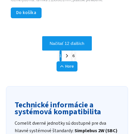
rozmery do inšt. rámika 112x90x32mm, plastové prevedenie.
Do košíka
Načítať 12 ďalších
1
6
Hore
Technické informácie a
systémová kompatibilita
Comelit dverné jednotky sú dostupné pre dva
hlavné systémové štandardy:
Simplebus 2W (SBC)