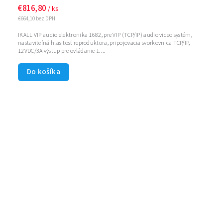
€816,80
/ ks
€664,10 bez DPH
IKALL VIP audio elektronika 1682, pre VIP (TCP/IP) audio video systém,
nastaviteľná hlasitosť reproduktora, pripojovacia svorkovnica TCP/IP,
12VDC/3A výstup pre ovládanie 1....
Do košíka