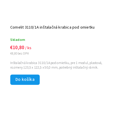
Comelit 3110/1A inštalačná krabica pod omietku
Skladom
€10,80
/ ks
€8,80 bez DPH
Inštalačná krabica 3110/1A pod omietku, pre 1 modul, plastová,
rozmery 123,5 x 122,5 x 50,0 mm, potrebný inštalačný rámik.
Do košíka