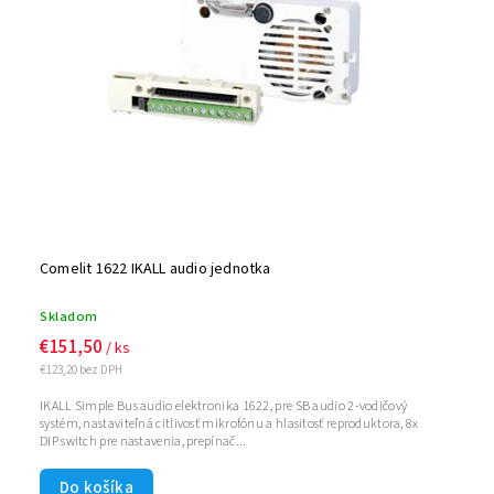
Comelit 1622 IKALL audio jednotka
Skladom
€151,50
/ ks
€123,20 bez DPH
IKALL Simple Bus audio elektronika 1622, pre SB audio 2-vodičový
systém, nastaviteľná citlivosť mikrofónu a hlasitosť reproduktora, 8x
DIP switch pre nastavenia, prepínač...
Do košíka