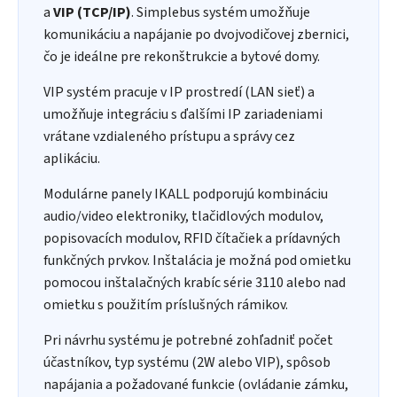
a
VIP (TCP/IP)
. Simplebus systém umožňuje
komunikáciu a napájanie po dvojvodičovej zbernici,
čo je ideálne pre rekonštrukcie a bytové domy.
VIP systém pracuje v IP prostredí (LAN sieť) a
umožňuje integráciu s ďalšími IP zariadeniami
vrátane vzdialeného prístupu a správy cez
aplikáciu.
Modulárne panely IKALL podporujú kombináciu
audio/video elektroniky, tlačidlových modulov,
popisovacích modulov, RFID čítačiek a prídavných
funkčných prvkov. Inštalácia je možná pod omietku
pomocou inštalačných krabíc série 3110 alebo nad
omietku s použitím príslušných rámikov.
Pri návrhu systému je potrebné zohľadniť počet
účastníkov, typ systému (2W alebo VIP), spôsob
napájania a požadované funkcie (ovládanie zámku,