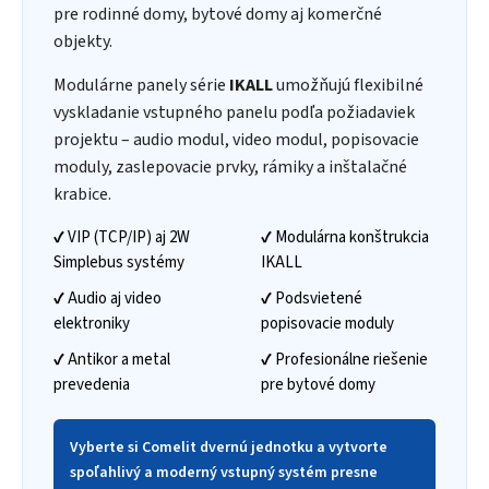
pre rodinné domy, bytové domy aj komerčné
objekty.
Modulárne panely série
IKALL
umožňujú flexibilné
vyskladanie vstupného panelu podľa požiadaviek
projektu – audio modul, video modul, popisovacie
moduly, zaslepovacie prvky, rámiky a inštalačné
krabice.
✔ VIP (TCP/IP) aj 2W
✔ Modulárna konštrukcia
Simplebus systémy
IKALL
✔ Audio aj video
✔ Podsvietené
elektroniky
popisovacie moduly
✔ Antikor a metal
✔ Profesionálne riešenie
prevedenia
pre bytové domy
Vyberte si Comelit dvernú jednotku a vytvorte
spoľahlivý a moderný vstupný systém presne