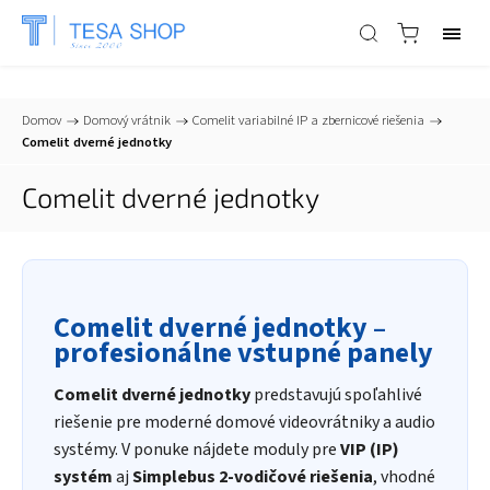
📞
+421 903 553 805
| ✉
info@tesa-systems.sk
Domov
/
Domový vrátnik
/
Comelit variabilné IP a zbernicové riešenia
/
Comelit dverné jednotky
Comelit dverné jednotky
Comelit dverné jednotky –
profesionálne vstupné panely
Comelit dverné jednotky
predstavujú spoľahlivé
riešenie pre moderné domové videovrátniky a audio
systémy. V ponuke nájdete moduly pre
VIP (IP)
systém
aj
Simplebus 2-vodičové riešenia
, vhodné