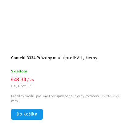
Comelit 3334 Prázdny modul pre IKALL, čierny
Skladom
€48,30
/ ks
€39,30 bez DPH
Prázdny modul pre IKALL vstupný panel, čierny, rozmery 112 x 89 x 22
mm.
Do košíka