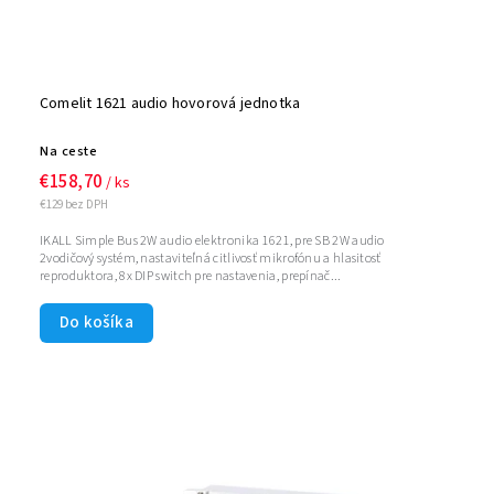
Comelit 1621 audio hovorová jednotka
Na ceste
€158,70
/ ks
€129 bez DPH
IKALL Simple Bus 2W audio elektronika 1621, pre SB 2W audio
2vodičový systém, nastaviteľná citlivosť mikrofónu a hlasitosť
reproduktora, 8x DIP switch pre nastavenia, prepínač...
Do košíka