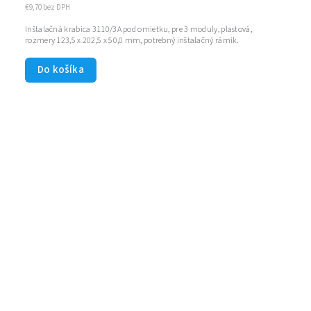
€9,70 bez DPH
Inštalačná krabica 3110/3A pod omietku, pre 3 moduly, plastová,
rozmery 123,5 x 202,5 x 50,0 mm, potrebný inštalačný rámik.
Do košíka