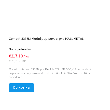
Comelit 3336M Modul popisovací pre IKALL METAL
Na objednávku
€217,10
/ ks
€176,50 bez DPH
Modul popisovací 3336M pre IKALL METAL SB, SBC, VIP, podsvietená
popisová plocha, rozmery do inšt. rámika 112x90x40mm, antikor
prevedenie.
Do košíka