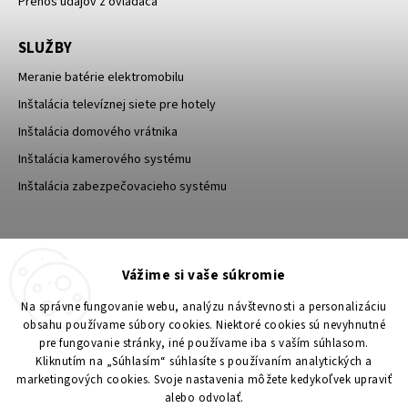
Prenos údajov z ovládača
SLUŽBY
Meranie batérie elektromobilu
Inštalácia televíznej siete pre hotely
Inštalácia domového vrátnika
Inštalácia kamerového systému
Inštalácia zabezpečovacieho systému
TESA Shop CZ
TESA-SECURITY
Vážime si vaše súkromie
YouTube TESA Shop
Na správne fungovanie webu, analýzu návštevnosti a personalizáciu
obsahu používame súbory cookies. Niektoré cookies sú nevyhnutné
pre fungovanie stránky, iné používame iba s vaším súhlasom.
Kliknutím na „Súhlasím“ súhlasíte s používaním analytických a
marketingových cookies. Svoje nastavenia môžete kedykoľvek upraviť
alebo odvolať.