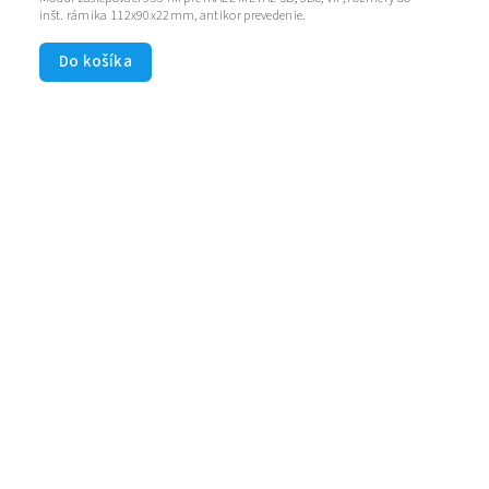
inšt. rámika 112x90x22mm, antikor prevedenie.
Do košíka