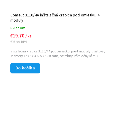
Comelit 3110/4A inštalačná krabica pod omietku, 4
moduly
Skladom
€19,70
/ ks
€16 bez DPH
Inštalačná krabica 3110/4A pod omietku, pre 4 moduly, plastová,
rozmery 123,5 x 392,5 x 50,0 mm, potrebný inštalačný rámik.
Do košíka