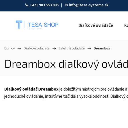
📞
+421 903 553 805
| ✉
info@tesa-systems.sk
Diaľkové ovládače
K
Domov
/
Diaľkové ovládače
/
Satelitné ovládače
/
Dreambox
Dreambox diaľkový ovláda
Diaľkový ovládač Dreambox
je doležitým nástrojom pre ovládanie a 
jednoduché ovládanie, intuitívne tlačidlá a vysoká odolnosť. Diaľkov