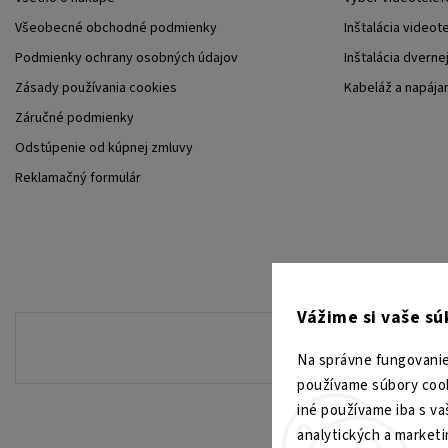
Všeobecné obchodné podmienky
Inštalácia videot
Podmienky ochrany osobných údajov
Inštalácia dverne
Zásady používania cookies
Kabeláž a napája
Záručné podmienky
Odstúpenie od kúpnej zmluvy
Reklamačný formulár
Vážime si vaše s
Na správne fungovanie
používame súbory cook
iné používame iba s va
analytických a market