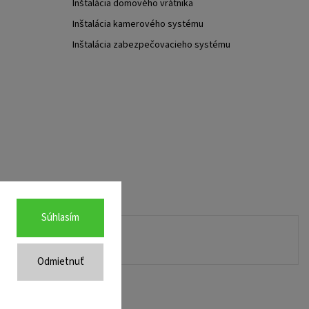
Inštalácia domového vrátnika
Inštalácia kamerového systému
Inštalácia zabezpečovacieho systému
Súhlasím
Odmietnuť