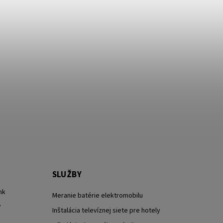
SLUŽBY
nk
Meranie batérie elektromobilu
?
Inštalácia televíznej siete pre hotely