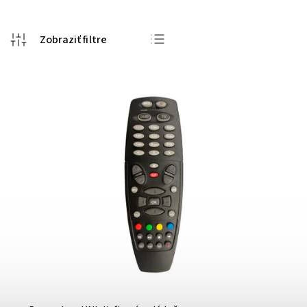
Odporúčame
Najlacnejšie
Najdrahšie
Najpredávanejšie
Abecedne