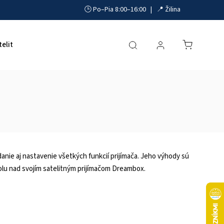
🕒 Po–Pia 8:00–16:00 | 📍 Žilina
telit
Akumulátory, UPS a zdroje
Parkovacie systémy
danie aj nastavenie všetkých funkcií prijímača. Jeho výhody sú
olu nad svojím satelitným prijímačom Dreambox.