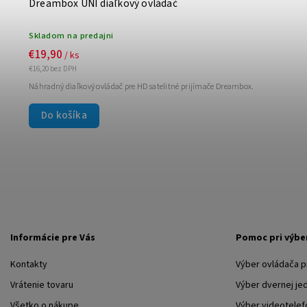
Dreambox UNI diaľkový ovládač
Skladom na predajni
€19,90
/ ks
€16,20 bez DPH
Náhradný diaľkový ovládač pre HD satelitné prijímače Dreambox.
Do košíka
Informácie pre Vás
Pomoc pri výbe
Kontakty
Výber ovládača 
Vrátenie tovaru
Výber dvernej je
Všetko o nákupe
Výber videotelef