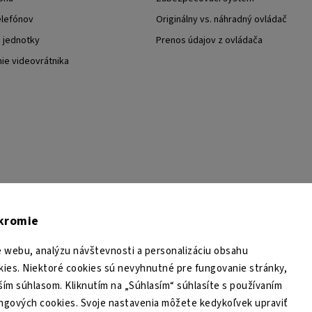
elefónov
Originálny vs. náhradný ovládač
j jednotky
Prenos údajov z ovládača
nie videovrátnika
TESA Shop CZ
TESA-SECURITY
YouTube TESA Shop
úkromie
 webu, analýzu návštevnosti a personalizáciu obsahu
ies. Niektoré cookies sú nevyhnutné pre fungovanie stránky,
ším súhlasom. Kliknutím na „Súhlasím“ súhlasíte s používaním
ingových cookies. Svoje nastavenia môžete kedykoľvek upraviť