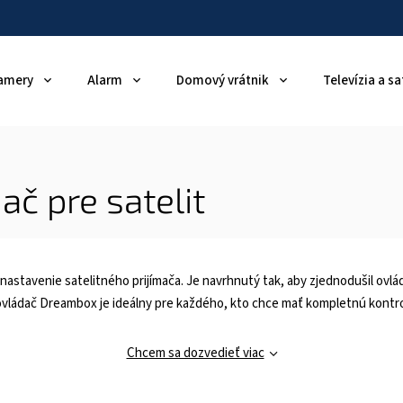
amery
Alarm
Domový vrátnik
Televízia a sa
č pre satelit
nastavenie satelitného prijímača. Je navrhnutý tak, aby zjednodušil ovlá
ý ovládač Dreambox je ideálny pre každého, kto chce mať kompletnú kontr
Chcem sa dozvedieť viac