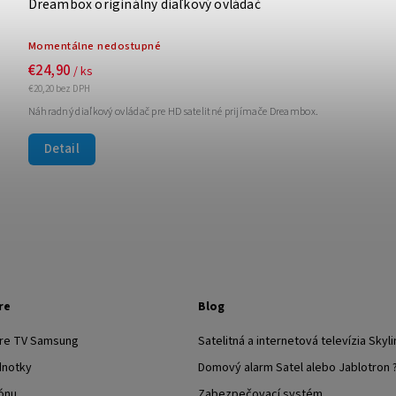
Dreambox originálny diaľkový ovládač
Momentálne nedostupné
€24,90
/ ks
€20,20 bez DPH
Náhradný diaľkový ovládač pre HD satelitné prijímače Dreambox.
Detail
re
Blog
pre TV Samsung
Satelitná a internetová televízia Skyli
dnotky
Domový alarm Satel alebo Jablotron 
ónu
Zabezpečovací systém