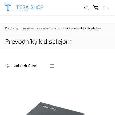
📞
+421 903 553 805
| ✉
info@tesa-systems.sk
Domov
/
Kamery
/
Prevodníky a extendéry
/
Prevodníky k displejom
Prevodníky k displejom
Odporúčame
Najlacnejšie
Najdrahšie
Najpredávanejšie
Abecedne