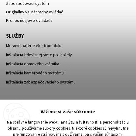
Zabezpečovací systém
Originálny vs. náhradný ovládač
Prenos údajov z ovládača
SLUŽBY
Meranie batérie elektromobilu
Inštalácia televíznej siete pre hotely
Inštalácia domového vrátnika
Inštalácia kamerového systému
Inštalácia zabezpečovacieho systému
TESA Shop CZ
TESA-SECURITY
Vážime si vaše súkromie
YouTube TESA Shop
Na správne fungovanie webu, analýzu návštevnosti a personalizáciu
obsahu používame súbory cookies. Niektoré cookies sú nevyhnutné
pre fungovanie stránky, iné používame iba s vaším súhlasom.