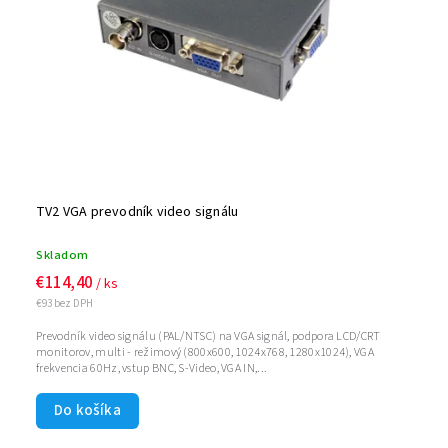
TV2 VGA prevodník video signálu
Skladom
€114,40
/ ks
€93 bez DPH
Prevodník video signálu (PAL/NTSC) na VGA signál, podpora LCD/CRT
monitorov, multi - režimový (800x600, 1024x768, 1280x1024), VGA
frekvencia 60Hz, vstup BNC, S-Video, VGA IN,...
Do košíka