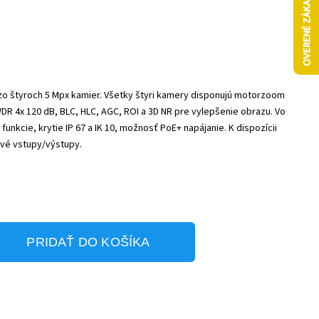
 zo štyroch 5 Mpx kamier. Všetky štyri kamery disponujú motorzoom
DR 4x 120 dB, BLC, HLC, AGC, ROI a 3D NR pre vylepšenie obrazu. Vo
unkcie, krytie IP 67 a IK 10, možnosť PoE+ napájanie. K dispozícii
ové vstupy/výstupy.
PRIDAŤ DO KOŠÍKA