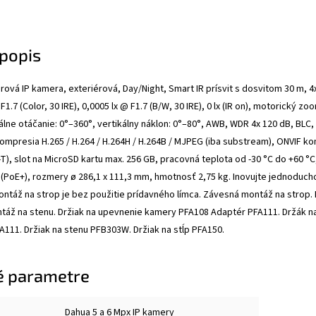
popis
rová IP kamera, exteriérová, Day/Night, Smart IR prísvit s dosvitom 30 m, 4
@ F1.7 (Color, 30 IRE), 0,0005 lx @ F1.7 (B/W, 30 IRE), 0 lx (IR on), motorický 
álne otáčanie: 0°–360°, vertikálny náklon: 0°–80°, AWB, WDR 4x 120 dB, BLC,
mpresia H.265 / H.264 / H.264H / H.264B / MJPEG (iba substream), ONVIF komp
), slot na MicroSD kartu max. 256 GB, pracovná teplota od -30 °C do +60 °C, 
W (PoE+), rozmery ø 286,1 x 111,3 mm, hmotnosť 2,75 kg. Inovujte jednodu
ontáž na strop je bez použitie prídavného límca. Závesná montáž na strop
táž na stenu. Držiak na upevnenie kamery PFA108 Adaptér PFA111. Držák na
111. Držiak na stenu PFB303W. Držiak na stĺp PFA150.
é parametre
Dahua 5 a 6 Mpx IP kamery