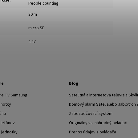
nkcie
:
People counting
30 m
micro SD
4.47
re
Blog
pre TV Samsung
Satelitná a internetová televízia Skyli
dnotky
Domový alarm Satel alebo Jablotron 
ónu
Zabezpečovací systém
elefónov
Originálny vs. náhradný ovládač
j jednotky
Prenos údajov z ovládača