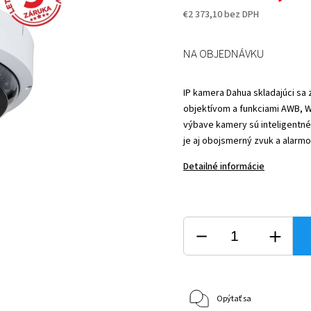
€2 373,10 bez DPH
NA OBJEDNÁVKU
IP kamera Dahua skladajúci sa
objektívom a funkciami AWB, W
výbave kamery sú inteligentné f
je aj obojsmerný zvuk a alarm
Detailné informácie
Opýtať sa