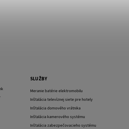
SLUŽBY
nk
Meranie batérie elektromobilu
?
Inštalácia televíznej siete pre hotely
Inštalácia domového vrátnika
Inštalácia kamerového systému
Inštalácia zabezpečovacieho systému