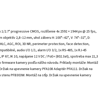
x 1/2.7" progressive CMOS, rozlíšenie 4x 2592 × 1944 px @ 25 fps,
zoom objektív 2,8–12 mm, uhol záberu H: 100°–42°, V: 74°–32°, D:
 HLC, AGC, ROI, 3D NR, perimeter protection, face detection,
atibilné, audio I/O 1/1, alarm I/O 3/2, 1x RS-485, 1x RJ-45
IP 67, IK 10, napájanie 12 V DC / PoE+ (802.3at), spotreba max 21,3
cho firmware kamery podľa nášho návodu. Príklady montáže: Montáž
. Držiak na upevnenie kamery PFA108 Adaptér PFA111. Držiak na
 stenu PFB303W. Montáž na stĺp. Držiak na upevnenie kamery