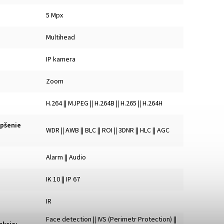
5 Mpx
Multihead
IP kamera
Zoom
H.264 || MJPEG || H.264B || H.265 || H.264H
epšenie
WDR || AWB || BLC || ROI || 3DNR || HLC || AGC
Alarm || Audio
IK 10 || IP 67
IR
Face detection || IVS (Perimetr Protection) ||