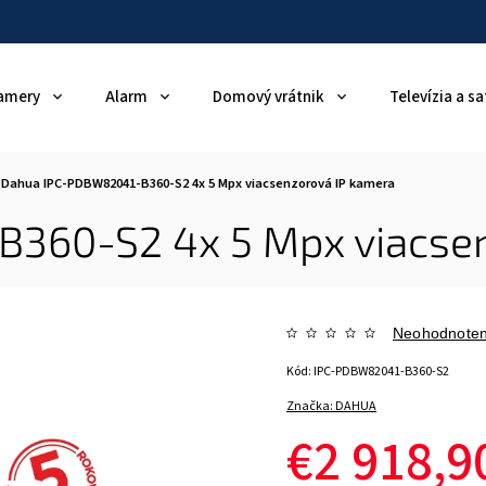
amery
Alarm
Domový vrátnik
Televízia a sa
Dahua IPC-PDBW82041-B360-S2 4x 5 Mpx viacsenzorová IP kamera
360-S2 4x 5 Mpx viacsen
Neohodnote
Kód:
IPC-PDBW82041-B360-S2
Značka:
DAHUA
€2 918,9