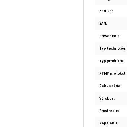
Záruka
:
EAN
:
Prevedenie
:
Typ technológi
Typ produktu
:
RTMP protokol
:
Dahua séria
:
Výrobca
:
Prostredie
:
Napájanie
: