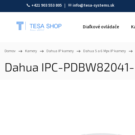
📞
+421 903 553 805
| ✉
info@tesa-systems.sk
Diaľkové ovládače
K
Domov
/
Kamery
/
Dahua IP kamery
/
Dahua 5 a 6 Mpx IP kamery
/
Dahua IPC-PDBW82041-B