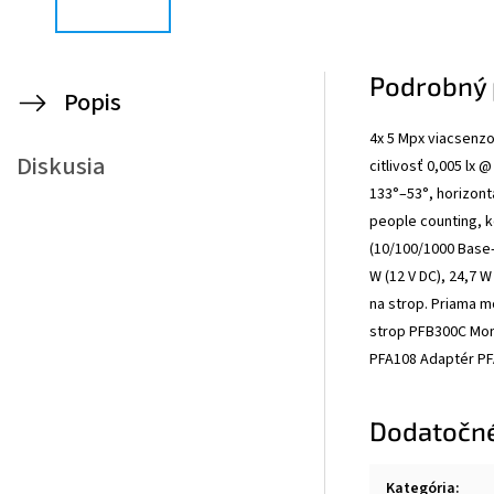
Podrobný 
Popis
4x 5 Mpx viacsenzo
Diskusia
citlivosť 0,005 lx 
133°–53°, horizont
people counting, ko
(10/100/1000 Base-T
W (12 V DC), 24,7 
na strop. Priama m
strop PFB300C Mon
PFA108 Adaptér PFA
Dodatočn
Kategória
: