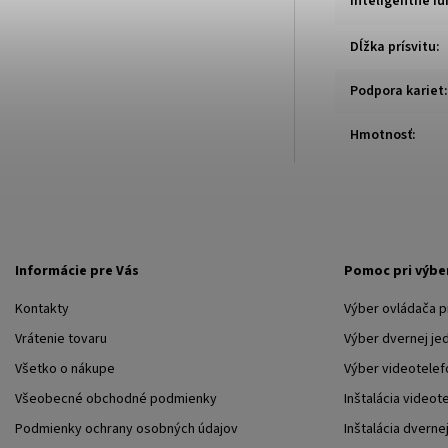
Inteligentné fu
Dĺžka prísvitu
:
Podpora kariet
:
Hmotnosť
:
Informácie pre Vás
Pomoc pri výbe
Kontakty
Výber ovládača 
Vrátenie tovaru
Výber dvernej je
Všetko o nákupe
Výber videotelef
Všeobecné obchodné podmienky
Inštalácia videot
Podmienky ochrany osobných údajov
Inštalácia dverne