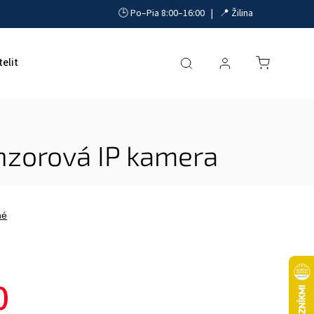
🕒 Po–Pia 8:00–16:00 | 📍 Žilina
telit
Akumulátory, UPS a zdroje
Parkovacie systémy
zorová IP kamera
né
0