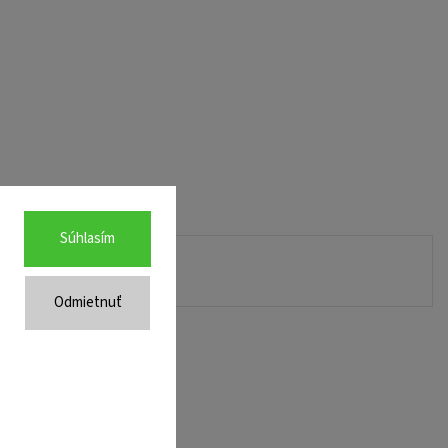
Súhlasím
Odmietnuť