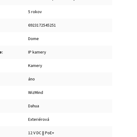
5 rokov
6923172545251
Dome
e
:
IP kamery
Kamery
áno
WizMind
Dahua
Exteriérová
12 V DC || PoE+