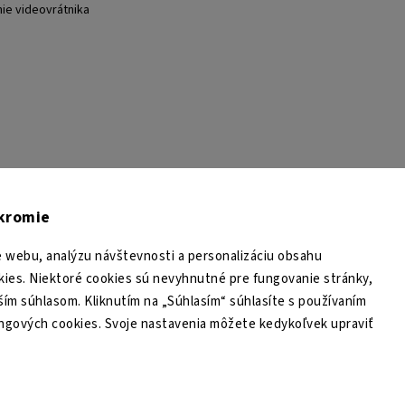
nie videovrátnika
TESA Shop CZ
TESA-SECURITY
YouTube TESA Shop
úkromie
 webu, analýzu návštevnosti a personalizáciu obsahu
ies. Niektoré cookies sú nevyhnutné pre fungovanie stránky,
ším súhlasom. Kliknutím na „Súhlasím“ súhlasíte s používaním
ingových cookies. Svoje nastavenia môžete kedykoľvek upraviť
Copyright 2026
TESA Shop
. Všetky práva vyhradené.
Upraviť nastavenie cookies
Grafický návrh vytvořil a nakódoval
Shoptak.cz