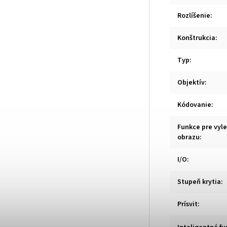
Rozlíšenie
:
Konštrukcia
:
Typ
:
Objektív
:
Kódovanie
:
Funkce pre vyl
obrazu
:
I/O
:
Stupeň krytia
:
Prísvit
: