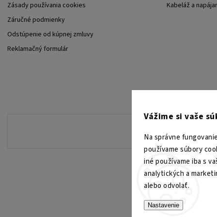
Zásady používania cookies
Kabeláž a napája
Záručné podmienky
Odstúpenie od kúpnej zmluvy
Reklamačný formulár
Vážime si vaše s
Na správne fungovanie
používame súbory cook
iné používame iba s va
analytických a market
alebo odvolať.
Nastavenie