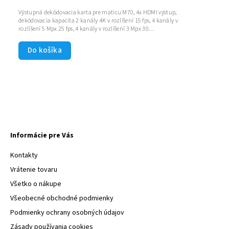
Výstupná dekódovacia karta pre maticu M70, 4x HDMI výstup,
dekódovacia kapacita 2 kanály 4K v rozlíšení 15 fps, 4 kanály v
rozlíšení 5 Mpx 25 fps, 4 kanály v rozlíšení 3 Mpx 30...
Do košíka
Informácie pre Vás
Kontakty
Vrátenie tovaru
Všetko o nákupe
Všeobecné obchodné podmienky
Podmienky ochrany osobných údajov
Zásady používania cookies