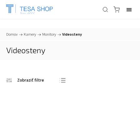
📞
+421 903 553 805
| ✉
info@tesa-systems.sk
Domov
/
Kamery
/
Monitory
/
Videosteny
Videosteny
Odporúčame
Najlacnejšie
Najdrahšie
Najpredávanejšie
Abecedne