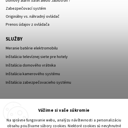
Domový alarm Satel alebo Jablotron ?
Zabezpečovací systém
Originálny vs. náhradný ovládač
Prenos údajov z ovládača
SLUŽBY
Meranie batérie elektromobilu
Inštalácia televíznej siete pre hotely
Inštalácia domového vrátnika
Inštalácia kamerového systému
Inštalácia zabezpečovacieho systému
TESA Shop CZ
TESA-SECURITY
Vážime si vaše súkromie
YouTube TESA Shop
Na správne fungovanie webu, analýzu návštevnosti a personalizáciu
obsahu používame súbory cookies. Niektoré cookies sú nevyhnutné