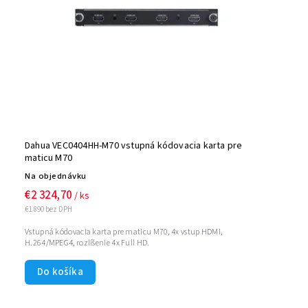
Dahua VEC0404HH-M70 vstupná kódovacia karta pre
maticu M70
Na objednávku
€2 324,70
/ ks
€1 890 bez DPH
Vstupná kódovacia karta pre maticu M70, 4x vstup HDMI,
H.264/MPEG4, rozlíšenie 4x Full HD.
Do košíka