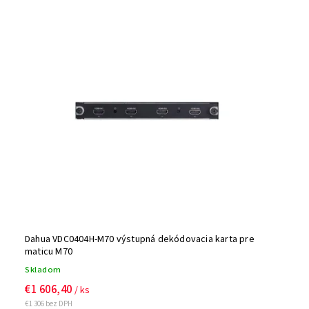
Dahua VDC0404H-M70 výstupná dekódovacia karta pre
maticu M70
Skladom
€1 606,40
/ ks
€1 306 bez DPH