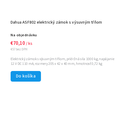
Dahua ASF802 elektrický zámok s výsuvným tŕňom
Na objednávku
€70,10
/ ks
€57 bez DPH
Elektrický zámok s výsuvným tŕňom, prídržná sila 1000 kg, napájanie
12 V DC 110 mA, rozmery 205 x 42 x 40 mm, hmotnosť 0,72 kg
Do košíka