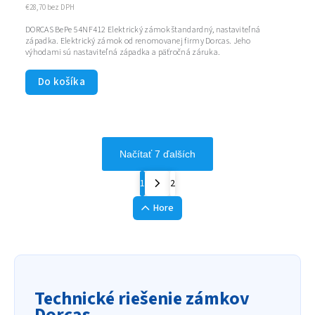
€28,70 bez DPH
DORCAS BePe 54NF412 Elektrický zámok štandardný, nastaviteľná
západka. Elektrický zámok od renomovanej firmy Dorcas. Jeho
výhodami sú nastaviteľná západka a päťročná záruka.
Do košíka
Načítať 7 ďalších
1
2
Hore
Technické riešenie zámkov
Dorcas