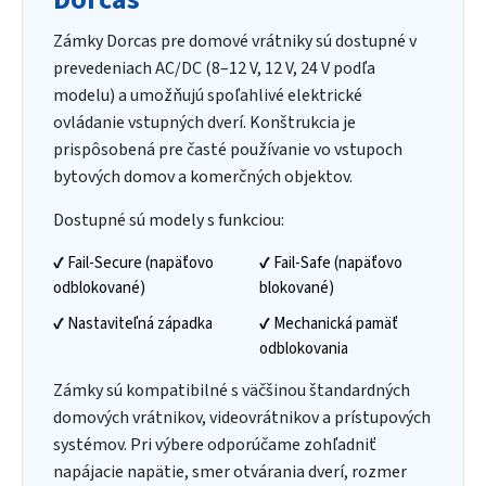
Zámky Dorcas pre domové vrátniky sú dostupné v
prevedeniach AC/DC (8–12 V, 12 V, 24 V podľa
modelu) a umožňujú spoľahlivé elektrické
ovládanie vstupných dverí. Konštrukcia je
prispôsobená pre časté používanie vo vstupoch
bytových domov a komerčných objektov.
Dostupné sú modely s funkciou:
✔ Fail-Secure (napäťovo
✔ Fail-Safe (napäťovo
odblokované)
blokované)
✔ Nastaviteľná západka
✔ Mechanická pamäť
odblokovania
Zámky sú kompatibilné s väčšinou štandardných
domových vrátnikov, videovrátnikov a prístupových
systémov. Pri výbere odporúčame zohľadniť
napájacie napätie, smer otvárania dverí, rozmer