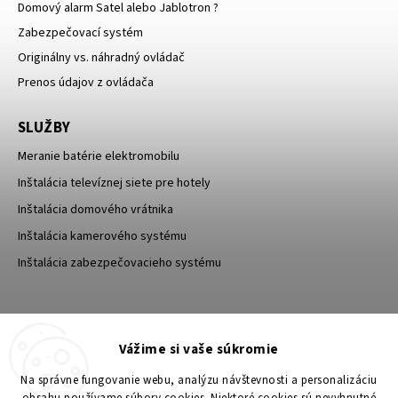
Domový alarm Satel alebo Jablotron ?
Zabezpečovací systém
Originálny vs. náhradný ovládač
Prenos údajov z ovládača
SLUŽBY
Meranie batérie elektromobilu
Inštalácia televíznej siete pre hotely
Inštalácia domového vrátnika
Inštalácia kamerového systému
Inštalácia zabezpečovacieho systému
TESA Shop CZ
TESA-SECURITY
Vážime si vaše súkromie
YouTube TESA Shop
Na správne fungovanie webu, analýzu návštevnosti a personalizáciu