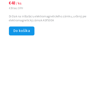
€48
/ ks
€39 bez DPH
Držiak na inštaláciu elektromagnetického zámku, určený pre
elektromagnetický zámok ASF500A
Do košíka