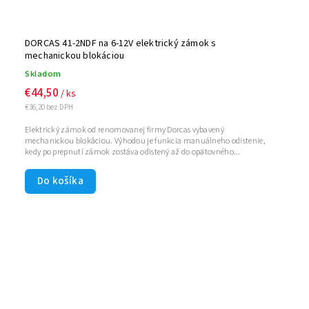
DORCAS 41-2NDF na 6-12V elektrický zámok s
mechanickou blokáciou
Skladom
€44,50
/ ks
€36,20 bez DPH
Elektrický zámok od renomovanej firmy Dorcas vybavený
mechanickou blokáciou. Výhodou je funkcia manuálneho odistenie,
kedy po prepnutí zámok zostáva odistený až do opätovného...
Do košíka