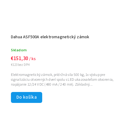
Dahua ASF500A elektromagnetický zámok
Skladom
€151,30
/ ks
€123 bez DPH
Elektromagnetický zámok, prídržná sila 500 kg, 1x výstup pre
signalizáciu otvorených dverí spolu s LED ukazovateľom otvorenia,
napájanie 12/24 V DC (480 mA / 240 mA). Základný...
Do košíka