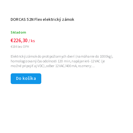
DORCAS 52N Flex elektrický zámok
Skladom
€226,30
/ ks
€184 bez DPH
Elektrický zámok do protipožiarnych dverí (namáhanie do 1000kg),
homologizovaný čas odolnosti 120 min, napájanie 6-12VAC (je
možné pripojiť aj VDC), odber 12VAC/400mA, rozmery:...
Do košíka