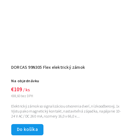
DORCAS 99N305 Flex elektrický zámok
Na objednávku
€109
/ ks
€88,60 bez DPH
Elektrický zámok so signalizáciou otvorenia dverí, nízkoodberový, 1x
Výstup ako magnetický kontakt, nastaviteľná západka, napájanie 10-
24 V AC / DC 260 mA, rozmery 16,0 x 66,0 x...
Do košíka