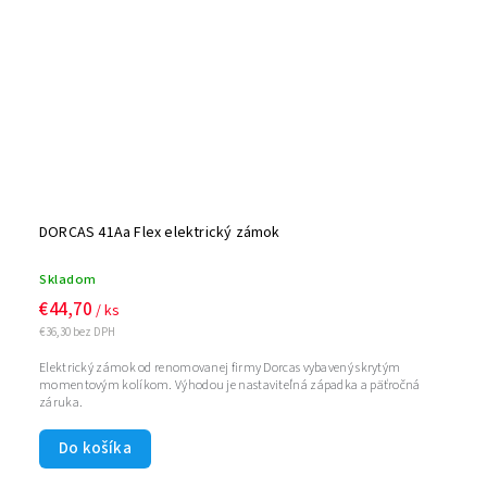
DORCAS 41Aa Flex elektrický zámok
Skladom
€44,70
/ ks
€36,30 bez DPH
Elektrický zámok od renomovanej firmy Dorcas vybavený skrytým
momentovým kolíkom. Výhodou je nastaviteľná západka a päťročná
záruka.
Do košíka