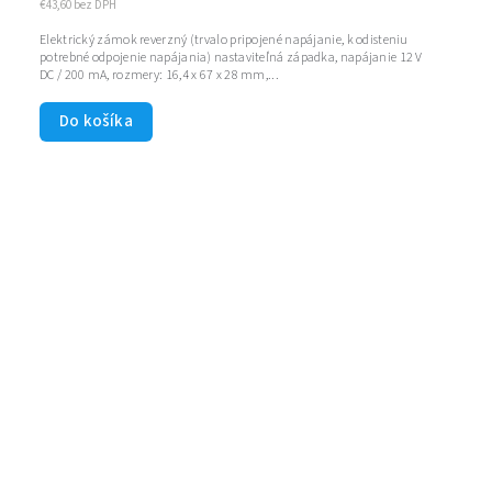
€43,60 bez DPH
Elektrický zámok reverzný (trvalo pripojené napájanie, k odisteniu
potrebné odpojenie napájania) nastaviteľná západka, napájanie 12 V
DC / 200 mA, rozmery: 16,4 x 67 x 28 mm,...
Do košíka