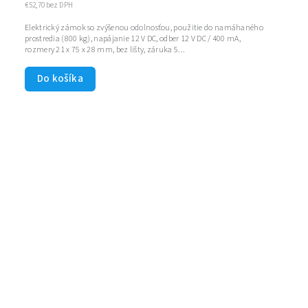
€52,70 bez DPH
Elektrický zámok so zvýšenou odolnosťou, použitie do namáhaného
prostredia (800 kg), napájanie 12 V DC, odber 12 V DC / 400 mA,
rozmery 21 x 75 x 28 mm, bez lišty, záruka 5...
Do košíka