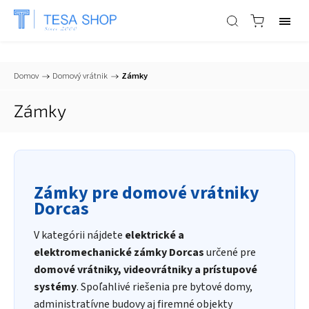
📞
+421 903 553 805
| ✉
info@tesa-systems.sk
Domov
/
Domový vrátnik
/
Zámky
Zámky
Zámky pre domové vrátniky
Dorcas
V kategórii nájdete
elektrické a
elektromechanické zámky Dorcas
určené pre
domové vrátniky, videovrátniky a prístupové
systémy
. Spoľahlivé riešenia pre bytové domy,
administratívne budovy aj firemné objekty