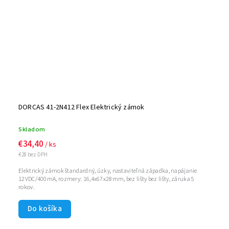
DORCAS 41-2N412 Flex Elektrický zámok
Skladom
€34,40
/ ks
€28 bez DPH
Elektrický zámok štandardný, úzky, nastaviteľná západka, napájanie
12VDC/400mA, rozmery: 16,4x67x28mm, bez lišty bez lišty, záruka 5
rokov.
Do košíka