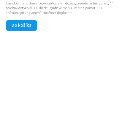
Easydoor handsfree videomonitor, slim dizajn, prevedenie biely plast, 7"
farebný dotykový LCD displej, grafické menu, interná pamäť 118
snímkov pri zazvonení (možnosť doplnenia...
Do košíka