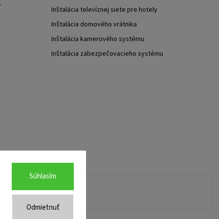
?
Inštalácia televíznej siete pre hotely
Inštalácia domového vrátnika
Inštalácia kamerového systému
Inštalácia zabezpečovacieho systému
Súhlasím
Odmietnuť