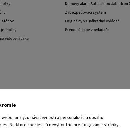
dnotky
Domový alarm Satel alebo Jablotron 
ónu
Zabezpečovací systém
elefónov
Originálny vs. náhradný ovládač
j jednotky
Prenos údajov z ovládača
nie videovrátnika
TESA Shop CZ
TESA-SECURITY
YouTube TESA Shop
úkromie
 webu, analýzu návštevnosti a personalizáciu obsahu
ies. Niektoré cookies sú nevyhnutné pre fungovanie stránky,