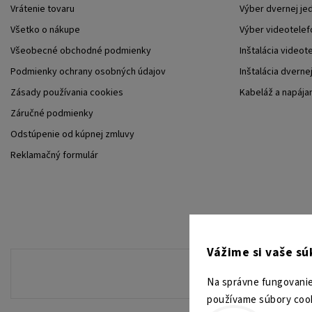
Vrátenie tovaru
Výber dvernej je
Všetko o nákupe
Výber videotelef
Všeobecné obchodné podmienky
Inštalácia videot
Podmienky ochrany osobných údajov
Inštalácia dverne
Zásady používania cookies
Kabeláž a napája
Záručné podmienky
Odstúpenie od kúpnej zmluvy
Reklamačný formulár
Vážime si vaše s
Na správne fungovanie
používame súbory cook