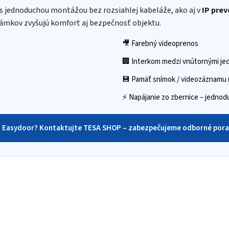
s jednoduchou montážou bez rozsiahlej kabeláže, ako aj v
IP prev
ámkov zvyšujú komfort aj bezpečnosť objektu.
🎥 Farebný videoprenos
🏢 Interkom medzi vnútornými je
💾 Pamäť snímok / videozáznamu 
⚡ Napájanie zo zbernice – jednodu
u Easydoor? Kontaktujte TESA SHOP – zabezpečujeme odborné pora