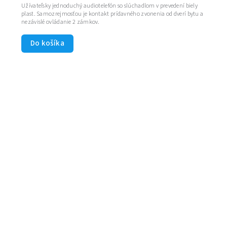
Užívateľsky jednoduchý audiotelefón so slúchadlom v prevedení biely
plast. Samozrejmosťou je kontakt prídavného zvonenia od dverí bytu a
nezávislé ovládanie 2 zámkov.
Do košíka