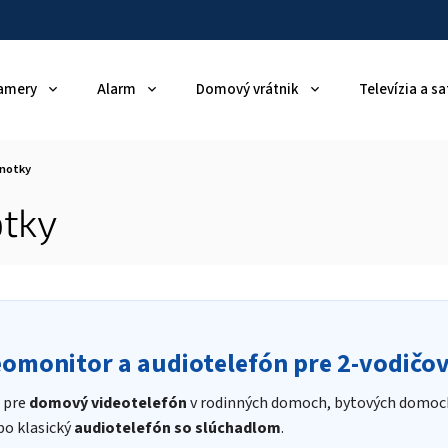
amery
Alarm
Domový vrátnik
Televízia a sa
dnotky
otky
omonitor a audiotelefón pre 2-vodičo
 pre
domový videotelefón
v rodinných domoch, bytových domoch
bo klasický
audiotelefón so slúchadlom
.