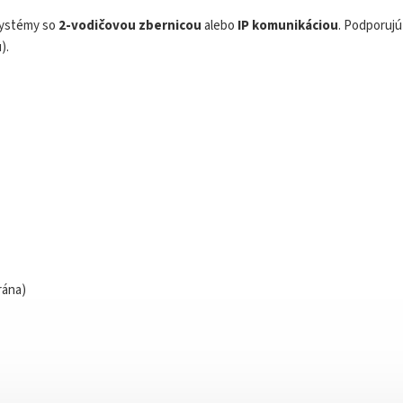
systémy so
2-vodičovou zbernicou
alebo
IP komunikáciou
. Podporujú
).
rána)