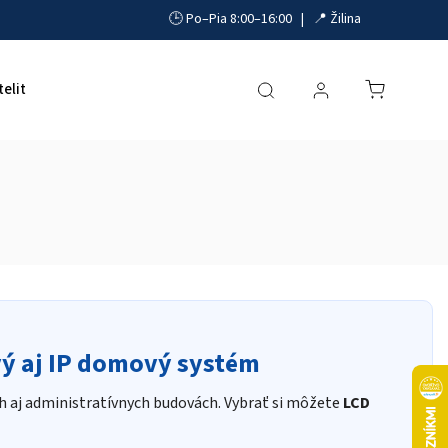
🕒 Po–Pia 8:00–16:00 | 📍 Žilina
telit
Akumulátory, UPS a zdroje
Parkovacie systémy
vý aj IP domový systém
 aj administratívnych budovách. Vybrať si môžete
LCD