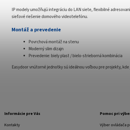
IP modely umožňujú integráciu do LAN siete, flexibilné adresova
sieťové riešenie domového videotelefónu.
Montáž a prevedenie
Povrchová montáž na stenu
Moderný slim dizajn
Prevedenie: biely plast / bielo-strieborná kombinácia
Easydoor vnútorné jednotky sú ideálnou voľbou pre projekty, kde 
Informácie pre Vás
Pomoc pri výbe
Kontakty
Výber ovládača 