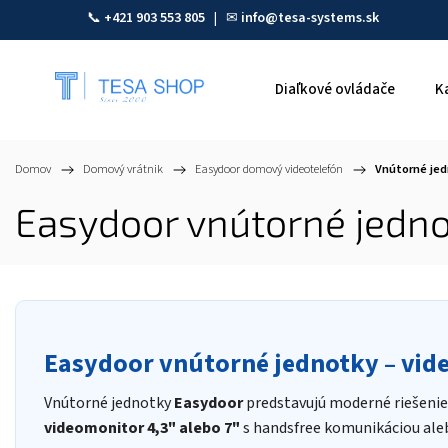
📞
+421 903 553 805
| ✉
info@tesa-systems.sk
Diaľkové ovládače
K
Domov
/
Domový vrátnik
/
Easydoor domový videotelefón
/
Vnútorné je
Easydoor vnútorné jedn
Easydoor vnútorné jednotky – vide
Vnútorné jednotky
Easydoor
predstavujú moderné riešenie
videomonitor 4,3" alebo 7"
s handsfree komunikáciou ale