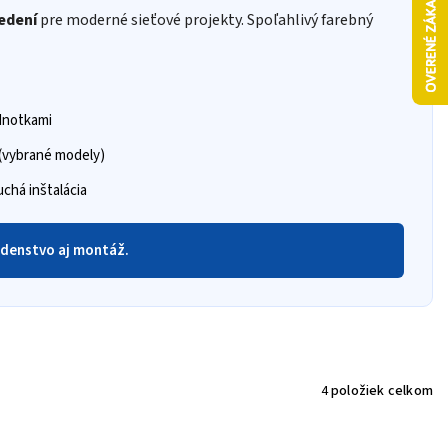
edení
pre moderné sieťové projekty. Spoľahlivý farebný
dnotkami
(vybrané modely)
chá inštalácia
denstvo aj montáž.
4
položiek celkom