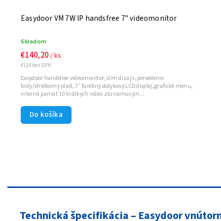
Easydoor VM 7W IP handsfree 7" videomonitor
Skladom
€140,20
/ ks
€114 bez DPH
Easydoor handsfree videomonitor, slim dizajn, prevedenie
biely/strieborný plast, 7" farebný dotykový LCD displej, grafické menu,
interná pamäť 10 krátkych video záznamov pri...
Do košíka
Technická špecifikácia – Easydoor vnútor