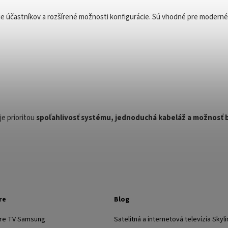
nie účastníkov a rozšírené možnosti konfigurácie. Sú vhodné pre modern
je prioritou
spoľahlivosť systému, jednoduchá kabeláž a možnosť 
re
Blog
pre TV Samsung
Satelitná a internetová televízia Skyli