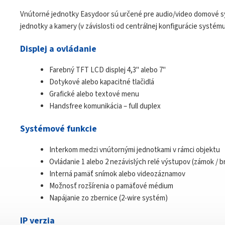
Vnútorné jednotky Easydoor sú určené pre audio/video domové 
jednotky a kamery (v závislosti od centrálnej konfigurácie systému
Displej a ovládanie
Farebný TFT LCD displej 4,3" alebo 7"
Dotykové alebo kapacitné tlačidlá
Grafické alebo textové menu
Handsfree komunikácia – full duplex
Systémové funkcie
Interkom medzi vnútornými jednotkami v rámci objektu
Ovládanie 1 alebo 2 nezávislých relé výstupov (zámok / b
Interná pamäť snímok alebo videozáznamov
Možnosť rozšírenia o pamäťové médium
Napájanie zo zbernice (2-wire systém)
IP verzia