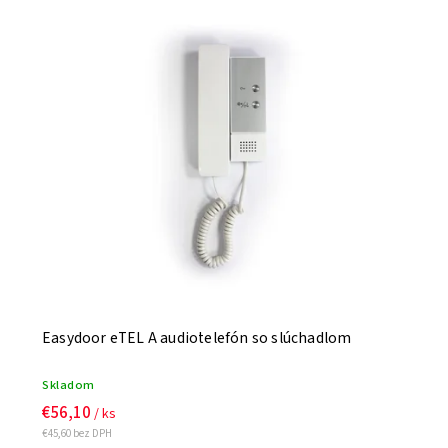
Najdrahšie
Najpredávanejšie
Abecedne
Easydoor eTEL A audiotelefón so slúchadlom
Skladom
€56,10
/ ks
€45,60 bez DPH