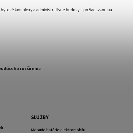
é bytové komplexy a administratívne budovy s požiadavkou na
budúceho rozšírenia
.
SLUŽBY
nk
Meranie batérie elektromobilu