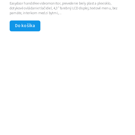
Easydoor handsfree videomonitor, prevedenie biely plast a plexisklo,
dotykové ovládanie tlačidiel, 4,3" farebný LCD displej, textové menu, bez
pamäte, interkom medzi bytmi,...
Do košíka