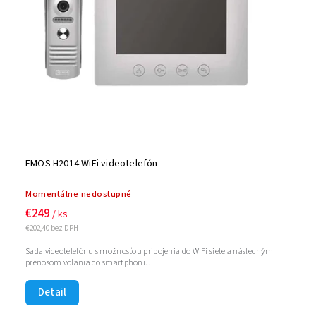
EMOS H2014 WiFi videotelefón
Momentálne nedostupné
€249
/ ks
€202,40 bez DPH
Sada videotelefónu s možnosťou pripojenia do WiFi siete a následným
prenosom volania do smartphonu.
Detail