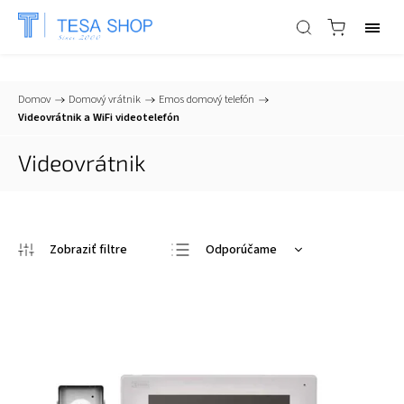
📞
+421 903 553 805
| ✉
info@tesa-systems.sk
Domov
/
Domový vrátnik
/
Emos domový telefón
/
Videovrátnik a WiFi videotelefón
Videovrátnik
Odporúčame
Najlacnejšie
Najdrahšie
Najpredávanejšie
Abecedne