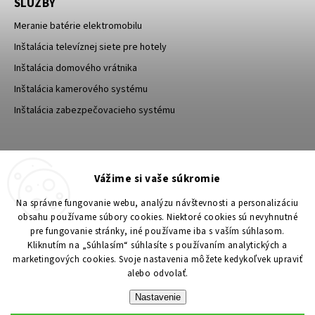
SLUŽBY
Meranie batérie elektromobilu
Inštalácia televíznej siete pre hotely
Inštalácia domového vrátnika
Inštalácia kamerového systému
Inštalácia zabezpečovacieho systému
TESA Shop CZ
TESA-SECURITY
Vážime si vaše súkromie
YouTube TESA Shop
Na správne fungovanie webu, analýzu návštevnosti a personalizáciu
obsahu používame súbory cookies. Niektoré cookies sú nevyhnutné
pre fungovanie stránky, iné používame iba s vaším súhlasom.
Kliknutím na „Súhlasím“ súhlasíte s používaním analytických a
marketingových cookies. Svoje nastavenia môžete kedykoľvek upraviť
alebo odvolať.
Nastavenie