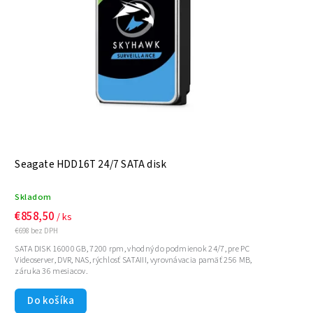
Seagate HDD16T 24/7 SATA disk
Skladom
€858,50
/ ks
€698 bez DPH
SATA DISK 16000 GB, 7200 rpm, vhodný do podmienok 24/7, pre PC
Videoserver, DVR, NAS, rýchlosť SATAIII, vyrovnávacia pamäť 256 MB,
záruka 36 mesiacov.
Do košíka