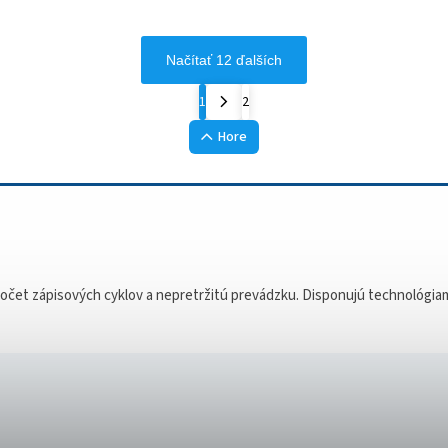
Načítať 12 ďalších
1
2
Hore
et zápisových cyklov a nepretržitú prevádzku. Disponujú technológiami 