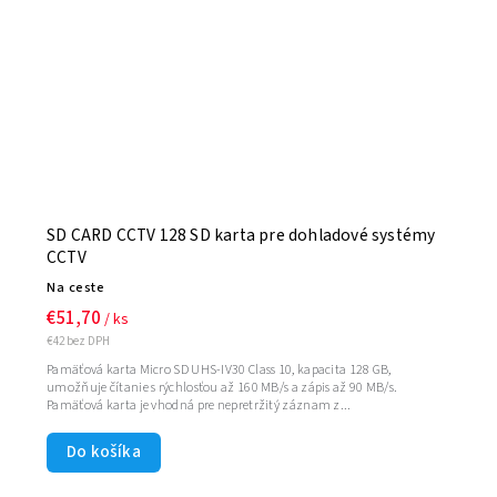
SD CARD CCTV 128 SD karta pre dohladové systémy
CCTV
Na ceste
€51,70
/ ks
€42 bez DPH
Pamäťová karta Micro SD UHS-IV30 Class 10, kapacita 128 GB,
umožňuje čítanie s rýchlosťou až 160 MB/s a zápis až 90 MB/s.
Pamäťová karta je vhodná pre nepretržitý záznam z...
Do košíka