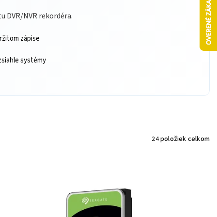
itu DVR/NVR rekordéra.
tržitom zápise
ozsiahle systémy
24
položiek celkom