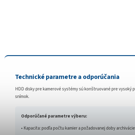
Technické parametre a odporúčania
HDD disky pre kamerové systémy sú konštruované pre vysoký poč
snímok.
Odporúčané parametre výberu:
• Kapacita: podľa počtu kamier a požadovanej doby archivácie