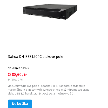
Dahua DH-ESS1504C diskové pole
Na objednávku
€580,60
/ ks
€472 bez DPH
Viacúčelové diskové pole o kapacite 24TB. Zariadenie podporuje
maximálne 4x 6TB pevný disk. Pripojenie je možné pomocou eSata
alebo USB 3.0 konektora. Diskové polia možno využiť...
Do košíka