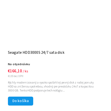
Seagate HDD3000S 24/7 sata disk
Na objednávku
€166,10
/ ks
€135 bez DPH
Rýchly modernizovaný a vysoko spoľahlivý pevný disk z našej ponuky
HDD so zníženou spotrebou, vhodný pre prevádzku 24x7 a kapacitou
3000 GB. Tento HDD podporuje technológiu...
Do košíka