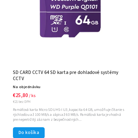
Abecedne
SD CARD CCTV 64 SD karta pre dohladové systémy
CCTV
Na objednávku
€25,80
/ ks
€21 bez DPH
Pamäťová karta Micro SD UHS-I U3, kapacita 64 GB, umožňuje čítanie s
rýchlosťou až 100 MB/s a zápis až 60 MB/s. Pamäťová karta je vhodná
pre nepretržitý záznam z bezpečnostných...
Do košíka