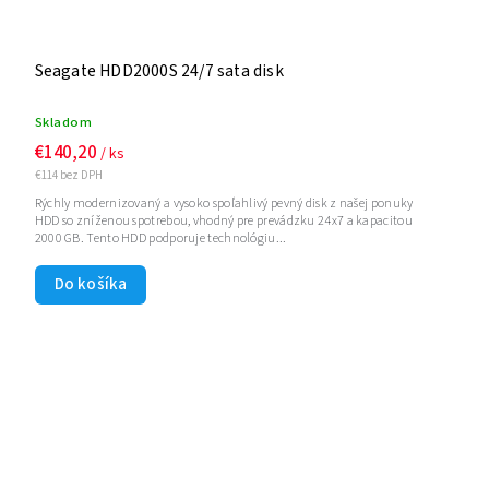
Seagate HDD2000S 24/7 sata disk
Skladom
€140,20
/ ks
€114 bez DPH
Rýchly modernizovaný a vysoko spoľahlivý pevný disk z našej ponuky
HDD so zníženou spotrebou, vhodný pre prevádzku 24x7 a kapacitou
2000 GB. Tento HDD podporuje technológiu...
Do košíka