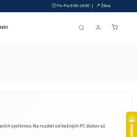
🕒 Po–Pia 8:00–16:00 | 📍 Žilina
telit
Akumulátory, UPS a zdroje
Parkovacie systémy
cích systémov. Na rozdiel od bežných PC diskov sú