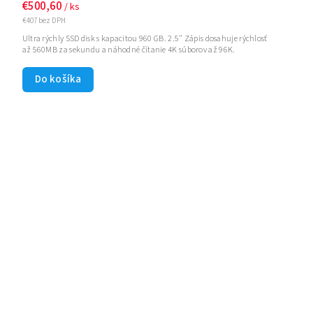
€500,60
/ ks
€407 bez DPH
Ultra rýchly SSD disk s kapacitou 960 GB. 2.5" Zápis dosahuje rýchlosť
až 560MB za sekundu a náhodné čítanie 4K súborov až 96K.
Do košíka