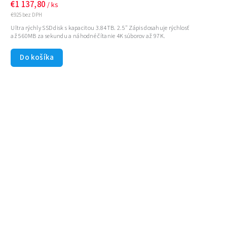
€1 137,80
/ ks
€925 bez DPH
Ultra rýchly SSD disk s kapacitou 3.84TB. 2.5" Zápis dosahuje rýchlosť
až 560MB za sekundu a náhodné čítanie 4K súborov až 97K.
Do košíka