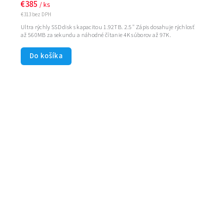
€385
/ ks
€313 bez DPH
Ultra rýchly SSD disk s kapacitou 1.92TB. 2.5" Zápis dosahuje rýchlosť
až 560MB za sekundu a náhodné čítanie 4K súborov až 97K.
Do košíka