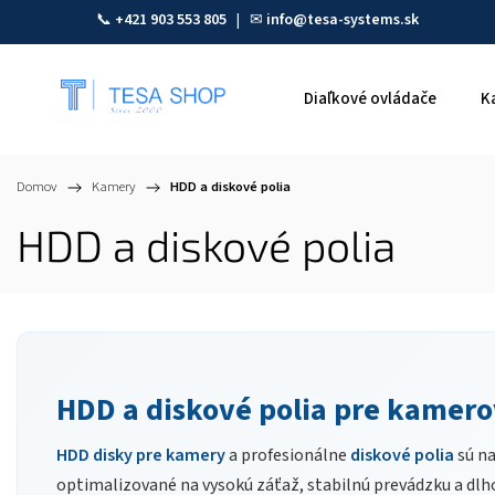
📞
+421 903 553 805
| ✉
info@tesa-systems.sk
Diaľkové ovládače
K
Domov
/
Kamery
/
HDD a diskové polia
HDD a diskové polia
HDD a diskové polia pre kamer
HDD disky pre kamery
a profesionálne
diskové polia
sú na
optimalizované na vysokú záťaž, stabilnú prevádzku a dlh