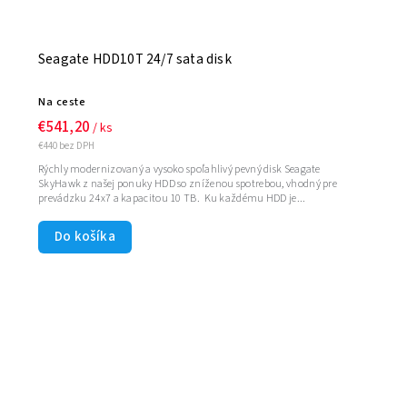
Seagate HDD10T 24/7 sata disk
Na ceste
€541,20
/ ks
€440 bez DPH
Rýchly modernizovaný a vysoko spoľahlivý pevný disk Seagate
SkyHawk z našej ponuky HDD so zníženou spotrebou, vhodný pre
prevádzku 24x7 a kapacitou 10 TB. Ku každému HDD je...
Do košíka