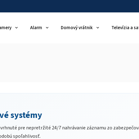
amery
Alarm
Domový vrátnik
Televízia a sa
ové systémy
vrhnuté pre nepretržité 24/7 nahrávanie záznamu zo zabezpečova
odobú spoľahlivosť.