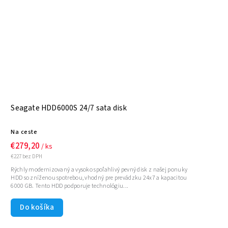
Seagate HDD6000S 24/7 sata disk
Na ceste
€279,20
/ ks
€227 bez DPH
Rýchly modernizovaný a vysoko spoľahlivý pevný disk z našej ponuky
HDD so zníženou spotrebou, vhodný pre prevádzku 24x7 a kapacitou
6000 GB. Tento HDD podporuje technológiu...
Do košíka