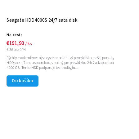
Seagate HDD4000S 24/7 sata disk
Na ceste
€191,90
/ ks
€156 bez DPH
Rýchly modernizovaný a vysoko spoľahlivý pevný disk z našej ponuky
HDD so zníženou spotrebou, vhodný pre prevádzku 24x7 a kapacitou
4000 GB. Tento HDD podporuje technológiu...
Do košíka