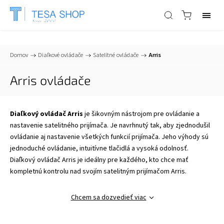
📞
+421 903 553 805
| ✉
info@tesa-systems.sk
Domov
/
Diaľkové ovládače
/
Satelitné ovládače
/
Arris
Arris ovládače
Diaľkový ovládač Arris
je šikovným nástrojom pre ovládanie a
nastavenie satelitného prijímača. Je navrhnutý tak, aby zjednodušil
ovládanie aj nastavenie všetkých funkcií prijímača. Jeho výhody sú
jednoduché ovládanie, intuitívne tlačidlá a vysoká odolnosť.
Diaľkový ovládač Arris je ideálny pre každého, kto chce mať
kompletnú kontrolu nad svojím satelitným prijímačom Arris.
Chcem sa dozvedieť viac