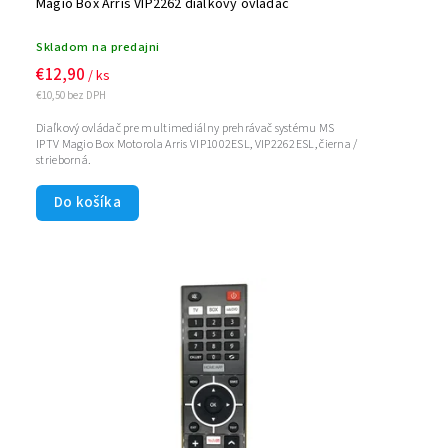
Magio Box Arris VIP2262 diaľkový ovládač
Skladom na predajni
€12,90
/ ks
€10,50 bez DPH
Diaľkový ovládač pre multimediálny prehrávač systému MS
IPTV Magio Box Motorola Arris VIP1002ESL, VIP2262ESL, čierna /
strieborná.
Do košíka