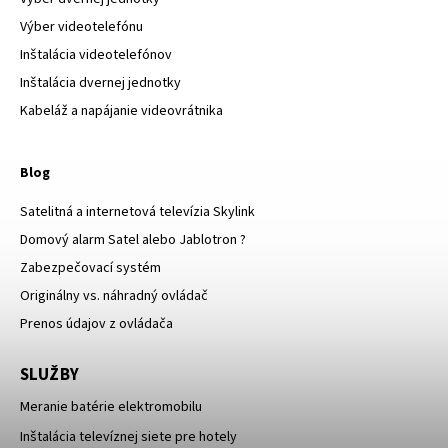
Výber videotelefónu
Inštalácia videotelefónov
Inštalácia dvernej jednotky
Kabeláž a napájanie videovrátnika
Blog
Satelitná a internetová televízia Skylink
Domový alarm Satel alebo Jablotron ?
Zabezpečovací systém
Originálny vs. náhradný ovládač
Prenos údajov z ovládača
SLUŽBY
Meranie batérie elektromobilu
Inštalácia televíznej siete pre hotely