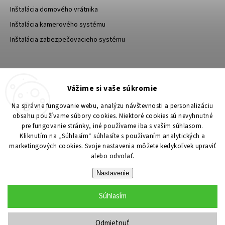
Inštalácia domového vrátnika
Inštalácia kamerového systému
Inštalácia zabezpečovacieho systému
TESA Shop CZ
TESA-SECURITY
Vážime si vaše súkromie
YouTube TESA Shop
Na správne fungovanie webu, analýzu návštevnosti a personalizáciu
obsahu používame súbory cookies. Niektoré cookies sú nevyhnutné
pre fungovanie stránky, iné používame iba s vaším súhlasom.
Kliknutím na „Súhlasím“ súhlasíte s používaním analytických a
marketingových cookies. Svoje nastavenia môžete kedykoľvek upraviť
alebo odvolať.
Nastavenie
Súhlasím
Copyright 2026
TESA Shop
. Všetky práva vyhradené.
Upraviť nastavenie cookies
Odmietnuť