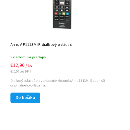
Arris VIP1113M IR diaľkový ovládač
Skladom na predajni
€12,90
/ ks
€10,50 bez DPH
Diaľkový ovládač pre zariadenie Motorola Arris 1113M IR duplikát
originálneho ovládania.
Do košíka