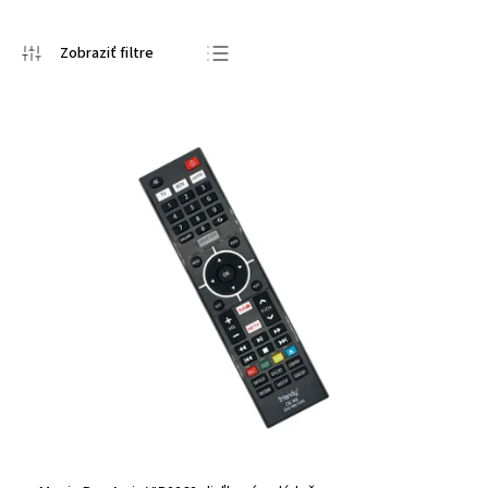
Odporúčame
Najlacnejšie
Najdrahšie
Najpredávanejšie
Abecedne