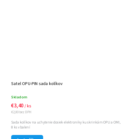
Satel OPU-PIN sada kolíkov
Skladom
€3,40
/ ks
€2,80 bez DPH
Sada kolíkov na uchytenie dosiek elektroniky ku skrinkám OPU a OMI,
8 ks v balení