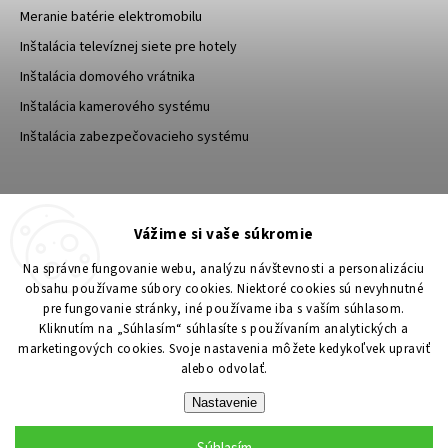
Meranie batérie elektromobilu
Inštalácia televíznej siete pre hotely
Inštalácia domového vrátnika
Inštalácia kamerového systému
Inštalácia zabezpečovacieho systému
TESA Shop CZ
TESA-SECURITY
Vážime si vaše súkromie
YouTube TESA Shop
Na správne fungovanie webu, analýzu návštevnosti a personalizáciu
obsahu používame súbory cookies. Niektoré cookies sú nevyhnutné
pre fungovanie stránky, iné používame iba s vaším súhlasom.
Kliknutím na „Súhlasím“ súhlasíte s používaním analytických a
marketingových cookies. Svoje nastavenia môžete kedykoľvek upraviť
alebo odvolať.
Nastavenie