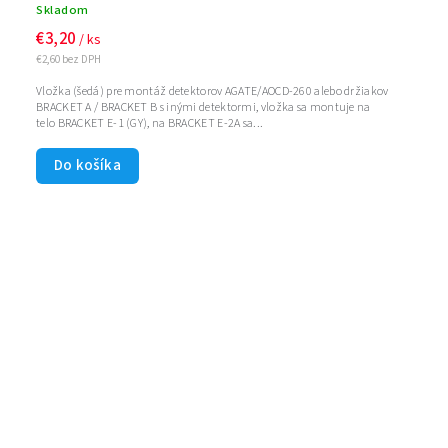
Skladom
€3,20
/ ks
€2,60 bez DPH
Vložka (šedá) pre montáž detektorov AGATE/AOCD-260 alebo držiakov
BRACKET A / BRACKET B s inými detektormi, vložka sa montuje na
telo BRACKET E-1 (GY), na BRACKET E-2A sa...
Do košíka