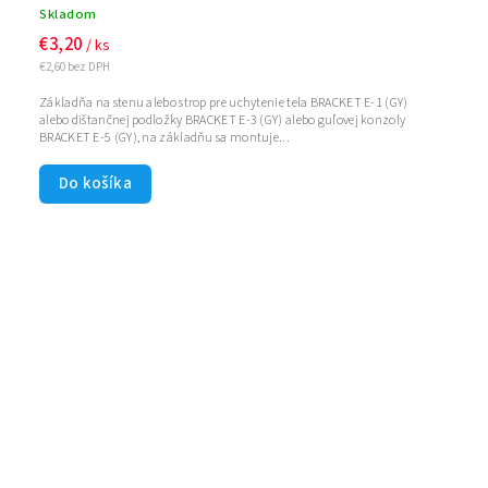
Skladom
€3,20
/ ks
€2,60 bez DPH
Základňa na stenu alebo strop pre uchytenie tela BRACKET E-1 (GY)
alebo dištančnej podložky BRACKET E-3 (GY) alebo guľovej konzoly
BRACKET E-5 (GY), na základňu sa montuje...
Do košíka