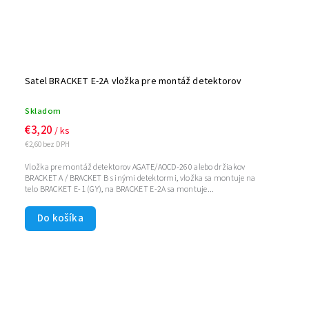
Satel BRACKET E-2A vložka pre montáž detektorov
Skladom
€3,20
/ ks
€2,60 bez DPH
Vložka pre montáž detektorov AGATE/AOCD-260 alebo držiakov
BRACKET A / BRACKET B s inými detektormi, vložka sa montuje na
telo BRACKET E-1 (GY), na BRACKET E-2A sa montuje...
Do košíka