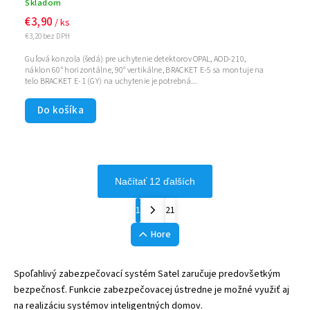
Skladom
€3,90
/ ks
€3,20 bez DPH
Guľová konzola (šedá) pre uchytenie detektorov OPAL, AOD-210,
náklon 60° horizontálne, 90° vertikálne, BRACKET E-5 sa montuje na
telo BRACKET E-1 (GY) na uchytenie je potrebná...
Do košíka
Načítať 12 ďalších
1
21
Hore
Spoľahlivý zabezpečovací systém Satel zaručuje predovšetkým
bezpečnosť. Funkcie zabezpečovacej ústredne je možné využiť aj
na realizáciu systémov inteligentných domov.