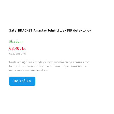
Satel BRACKET A nastaviteľný držiak PIR detektorov
Skladom
€3,40
/ ks
€2,80 bez DPH
Nastaviteľný držiak pre detektory s montážou na stenu a strop.
Možnosť nastavenia v dvoch osiach umožňuje horizontálne
natočenie a nastavenie sklonu.
Do košíka