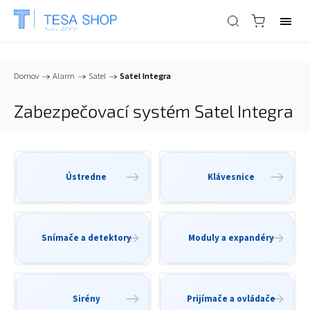
📞
+421 903 553 805
| ✉
info@tesa-systems.sk
Domov
/
Alarm
/
Satel
/
Satel Integra
Zabezpečovací systém Satel Integra
Ústredne
Klávesnice
Snímače a detektory
Moduly a expandéry
Sirény
Prijímače a ovládače