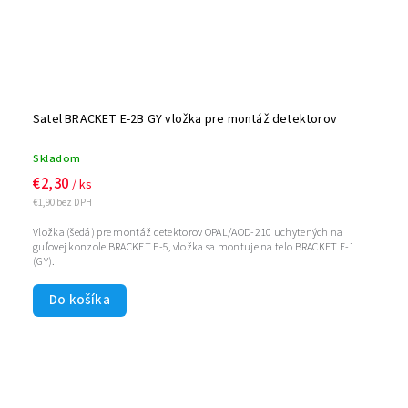
Satel BRACKET E-2B GY vložka pre montáž detektorov
Skladom
€2,30
/ ks
€1,90 bez DPH
Vložka (šedá) pre montáž detektorov OPAL/AOD-210 uchytených na
guľovej konzole BRACKET E-5, vložka sa montuje na telo BRACKET E-1
(GY).
Do košíka