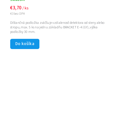
€3,70
/ ks
€3 bez DPH
Dištančná podložka zväčšuje vzdialenosť detektora od steny alebo
stropu, max. 5 ks na jednu základňu BRACKET E-4 (GY), výška
podložky 30 mm.
Do košíka