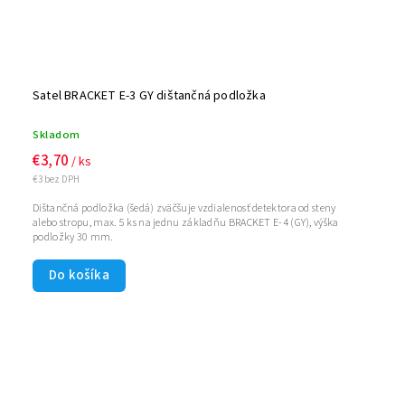
Satel BRACKET E-3 GY dištančná podložka
Skladom
€3,70
/ ks
€3 bez DPH
Dištančná podložka (šedá) zväčšuje vzdialenosť detektora od steny
alebo stropu, max. 5 ks na jednu základňu BRACKET E-4 (GY), výška
podložky 30 mm.
Do košíka