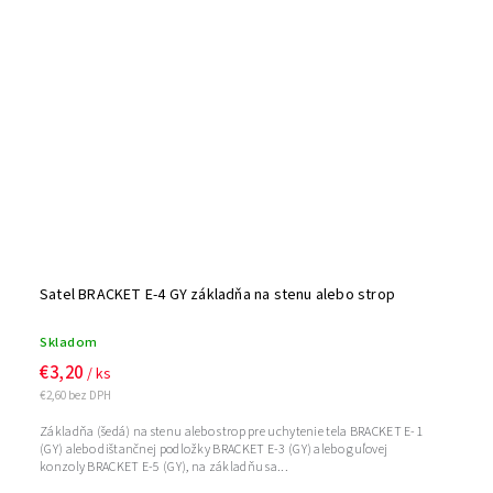
Satel BRACKET E-4 GY základňa na stenu alebo strop
Skladom
€3,20
/ ks
€2,60 bez DPH
Základňa (šedá) na stenu alebo strop pre uchytenie tela BRACKET E-1
(GY) alebo dištančnej podložky BRACKET E-3 (GY) alebo guľovej
konzoly BRACKET E-5 (GY), na základňu sa...