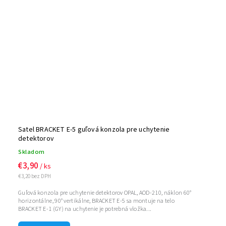
Satel BRACKET E-5 guľová konzola pre uchytenie
detektorov
Skladom
€3,90
/ ks
€3,20 bez DPH
Guľová konzola pre uchytenie detektorov OPAL, AOD-210, náklon 60°
horizontálne, 90° vertikálne, BRACKET E-5 sa montuje na telo
BRACKET E-1 (GY) na uchytenie je potrebná vložka...