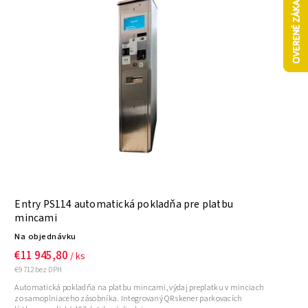
Entry PS114 automatická pokladňa pre platbu
mincami
Na objednávku
€11 945,80
/ ks
€9 712 bez DPH
Automatická pokladňa na platbu mincami, výdaj preplatku v minciach
zo samoplniaceho zásobníka. Integrovaný QR skener parkovacích