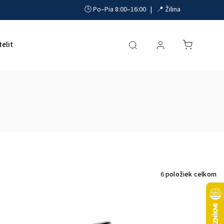
🕒 Po–Pia 8:00–16:00 | 📍 Žilina
telit
Akumulátory, UPS a zdroje
Parkovacie systémy
6
položiek celkom