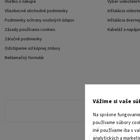
Všetko o nákupe
Výber videotelef
Všeobecné obchodné podmienky
Inštalácia videot
Podmienky ochrany osobných údajov
Inštalácia dverne
Zásady používania cookies
Kabeláž a napája
Záručné podmienky
Odstúpenie od kúpnej zmluvy
Reklamačný formulár
Vážime si vaše s
Na správne fungovanie
používame súbory cook
iné používame iba s va
analytických a market