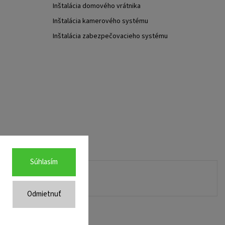
Inštalácia domového vrátnika
Inštalácia kamerového systému
Inštalácia zabezpečovacieho systému
Súhlasím
Odmietnuť