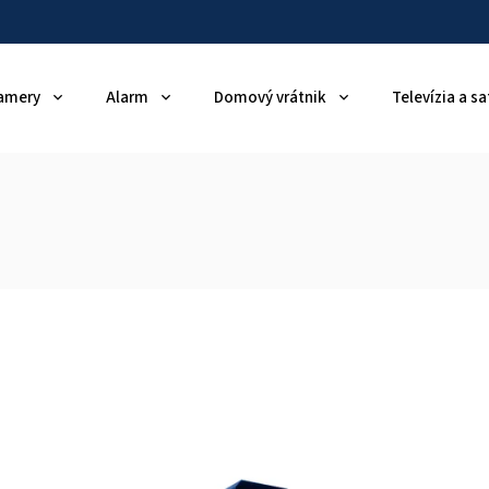
amery
Alarm
Domový vrátnik
Televízia a sa