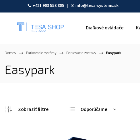
📞
+421 903 553 805
| ✉
info@tesa-systems.sk
Diaľkové ovládače
K
Domov
/
Parkovacie systémy
/
Parkovacie zostavy
/
Easypark
Easypark
Odporúčame
Najlacnejšie
Najdrahšie
Najpredávanejšie