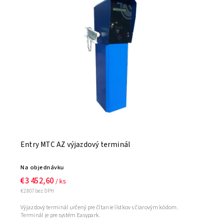
Abecedne
Entry MTC AZ výjazdový terminál
Na objednávku
€3 452,60
/ ks
€2 807 bez DPH
Výjazdový terminál určený pre čítanie lístkov s čiarovým kódom.
Terminál je pre systém Easypark.