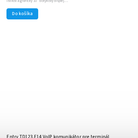
lístkov a grafický 10" dotykový displej....
Do košíka
Entry TD123.E14 VoIP komunikátor pre terminál