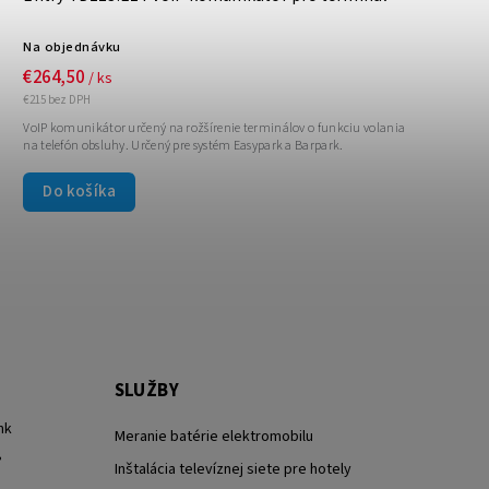
Na objednávku
€264,50
/ ks
€215 bez DPH
VoIP komunikátor určený na rožšírenie terminálov o funkciu volania
na telefón obsluhy. Určený pre systém Easypark a Barpark.
Do košíka
SLUŽBY
nk
Meranie batérie elektromobilu
?
Inštalácia televíznej siete pre hotely