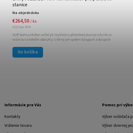
stanice
Na objednávku
€264,50
/ ks
€215 bez DPH
VoIP komunikátor určený k rozšíreniu platobnej stanice o funkciu
volania na telefón obsluhy. Určený pre systém Easypark a Barpark
Do košíka
Informácie pre Vás
Pomoc pri výbe
Kontakty
Výber ovládača 
Vrátenie tovaru
Výber dvernej je