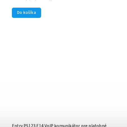
Do košíka
Entry PS123.E14 VoIP komunikátor pre platobné