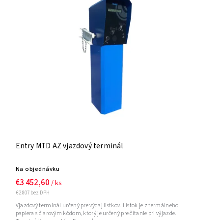
Entry MTD AZ vjazdový terminál
Na objednávku
€3 452,60
/ ks
€2 807 bez DPH
Vjazdový terminál určený pre výdaj lístkov. Lístok je z termálneho
papiera s čiarovým kódom, ktorý je určený pre čítanie pri výjazde.