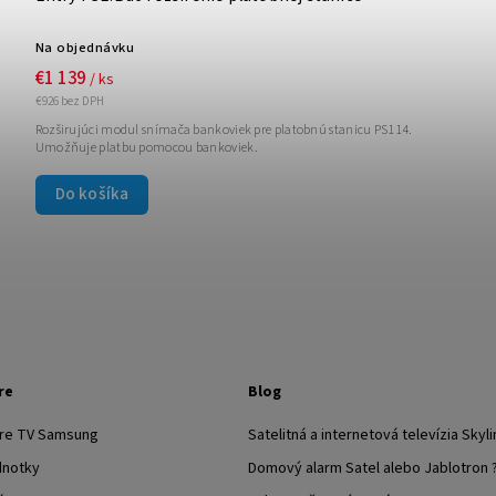
Na objednávku
€1 139
/ ks
€926 bez DPH
Rozširujúci modul snímača bankoviek pre platobnú stanicu PS114.
Umožňuje platbu pomocou bankoviek.
Do košíka
re
Blog
pre TV Samsung
Satelitná a internetová televízia Skyli
dnotky
Domový alarm Satel alebo Jablotron 