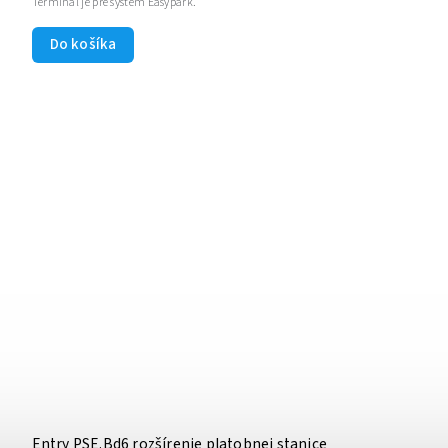
Terminál je pre systém Easypark.
Do košíka
Entry PSE.Bd6 rozšírenie platobnej stanice