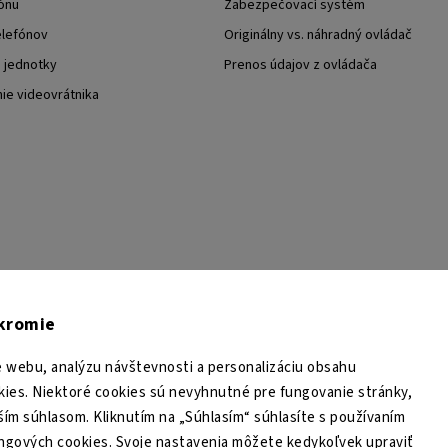
ónu
Zabezpečovací systém
elefónov
Originálny vs. náhradný ovládač
j jednotky
Prenos údajov z ovládača
nie videovrátnika
TESA Shop CZ
TESA-SECURITY
YouTube TESA Shop
úkromie
 webu, analýzu návštevnosti a personalizáciu obsahu
ies. Niektoré cookies sú nevyhnutné pre fungovanie stránky,
ším súhlasom. Kliknutím na „Súhlasím“ súhlasíte s používaním
ingových cookies. Svoje nastavenia môžete kedykoľvek upraviť