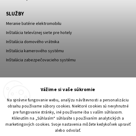
SLUŽBY
Meranie batérie elektromobilu
Inštalácia televíznej siete pre hotely
Inštalácia domového vrátnika
Inštalácia kamerového systému
Inštalácia zabezpečovacieho systému
TESA Shop CZ
TESA-SECURITY
Vážime si vaše súkromie
YouTube TESA Shop
Na správne fungovanie webu, analýzu návštevnosti a personalizáciu
obsahu používame súbory cookies. Niektoré cookies sú nevyhnutné
pre fungovanie stránky, iné používame iba s vaším súhlasom.
Kliknutím na „Súhlasím“ súhlasíte s používaním analytických a
marketingových cookies. Svoje nastavenia môžete kedykoľvek upraviť
alebo odvolať.