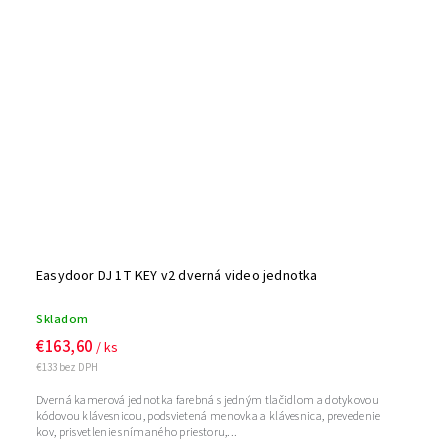
Easydoor DJ 1T KEY v2 dverná video jednotka
Skladom
€163,60
/ ks
€133 bez DPH
Dverná kamerová jednotka farebná s jedným tlačidlom a dotykovou
kódovou klávesnicou, podsvietená menovka a klávesnica, prevedenie
kov, prisvetlenie snímaného priestoru,...