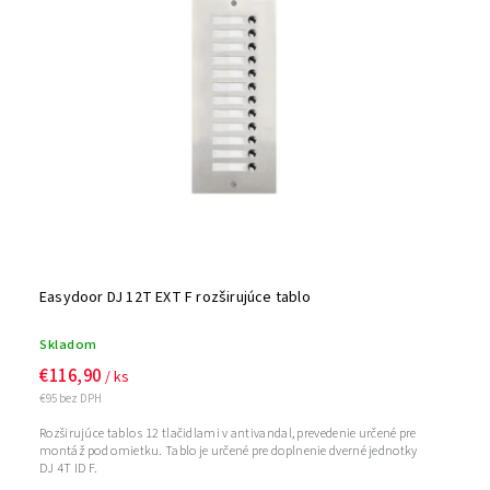
Easydoor DJ 12T EXT F rozširujúce tablo
Skladom
€116,90
/ ks
€95 bez DPH
Rozširujúce tablo s 12 tlačidlami v antivandal, prevedenie určené pre
montáž pod omietku. Tablo je určené pre doplnenie dverné jednotky
DJ 4T ID F.