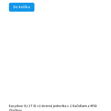
Do košíka
Easydoor DJ 2T ID v2 dverná jednotka s 2 tlačidlami a RFID
čítačkou