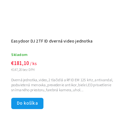
Easydoor DJ 2TF ID dverná video jednotka
Skladom
€181,10
/ ks
€147,20 bez DPH
Dverná jednotka, video, 2 tlačidlá a RFID EM 125 kHz, antivandal,
podsvietená menovka, prevedenie antikor, biele LED prisvetlenie
snímaného priestoru, farebná kamera, uhol...
Do košíka