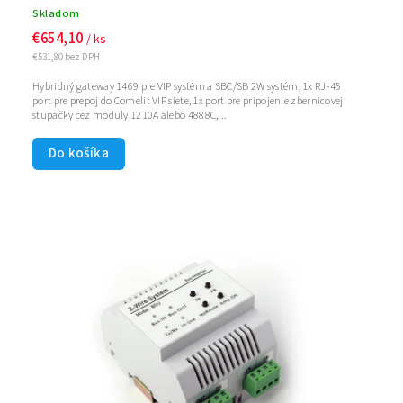
Skladom
€654,10
/ ks
€531,80 bez DPH
Hybridný gateway 1469 pre VIP systém a SBC/SB 2W systém, 1x RJ-45
port pre prepoj do Comelit VIP siete, 1x port pre pripojenie zbernicovej
stupačky cez moduly 1210A alebo 4888C,...
Do košíka