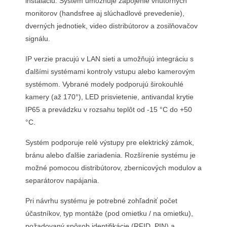
inštaláciu. Systém umožňuje zapojenie vnútorných
monitorov (handsfree aj slúchadlové prevedenie),
dverných jednotiek, video distribútorov a zosilňovačov
signálu.
IP verzie pracujú v LAN sieti a umožňujú integráciu s
ďalšími systémami kontroly vstupu alebo kamerovým
systémom. Vybrané modely podporujú širokouhlé
kamery (až 170°), LED prisvietenie, antivandal krytie
IP65 a prevádzku v rozsahu teplôt od -15 °C do +50
°C.
Systém podporuje relé výstupy pre elektrický zámok,
bránu alebo ďalšie zariadenia. Rozšírenie systému je
možné pomocou distribútorov, zbernicových modulov a
separátorov napájania.
Pri návrhu systému je potrebné zohľadniť počet
účastníkov, typ montáže (pod omietku / na omietku),
požadovaný spôsob identifikácie (RFID, PIN) a