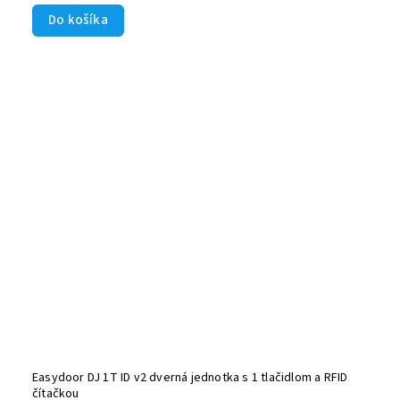
Do košíka
Easydoor DJ 1T ID v2 dverná jednotka s 1 tlačidlom a RFID
čítačkou