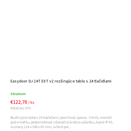
Easydoor DJ 24T EXT v2 rozširujúce tablo s 24 tlačidlami
Skladom
€122,70
/ ks
€99,80 bez DPH
Rozširujúce tablo s 24 tlačidlami, povrchová úprava - hliník, montáž
pod omietku, podomietková inštalačná krabica súčasťou, krytie IP 43,
rozmery 124 x 308 x 65 mm, určené pre...