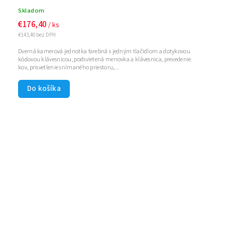
Skladom
€176,40
/ ks
€143,40 bez DPH
Dverná kamerová jednotka farebná s jedným tlačidlom a dotykovou
kódovou klávesnicou, podsvietená menovka a klávesnica, prevedenie
kov, prisvetlenie snímaného priestoru,...
Do košíka