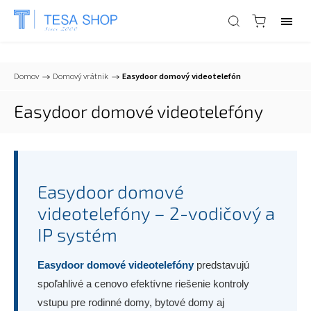
📞
+421 903 553 805
| ✉
info@tesa-systems.sk
Domov
/
Domový vrátnik
/
Easydoor domový videotelefón
Easydoor domové videotelefóny
Easydoor domové
videotelefóny – 2-vodičový a
IP systém
Easydoor domové videotelefóny
predstavujú
spoľahlivé a cenovo efektívne riešenie kontroly
vstupu pre rodinné domy, bytové domy aj