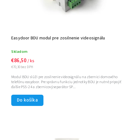
Easydoor BDU modul pre zosilnenie videosignálu
Skladom
€86,50
/ ks
€70,30 bez DPH
Modul BDU slúži pre zosilnenie videosignálu na zbernici domového
telefónu easydoor. Pre správnu funkciu jednotky BDU je nutné pripojiť
ďalšie PS5-24 a zbernicový separátor SP...
Do košíka