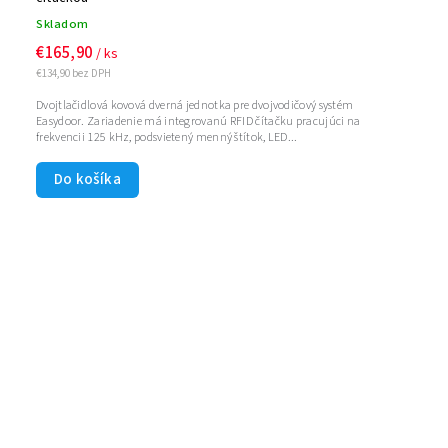
Skladom
€165,90
/ ks
€134,90 bez DPH
Dvojtlačidlová kovová dverná jednotka pre dvojvodičový systém
Easydoor. Zariadenie má integrovanú RFID čítačku pracujúci na
frekvencii 125 kHz, podsvietený menný štítok, LED...
Do košíka