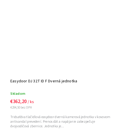
Easydoor DJ 32T ID F Dverná jednotka
Skladom
€362,20
/ ks
€294,50 bez DPH
Tridsaťdva tlačidlová easydoor dverná kamerová jednotka v kovovom
antivandal prevedení. Prenos dát a napájanie zabezpečuje
dvojvodičová zbernice. Jednotka je...