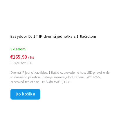
Easydoor DJ 1T IP dverná jednotka s 1 tlačidlom
Skladom
€165,90
/ ks
€134,90 bez DPH
Dverná IP jednotka, video, 1 tlačidlo, prevedenie kov, LED prisvetlenie
snímaného priestoru, fisheye kamera, uhol záberu 170°, IP 65,
pracovná teplota od -15 °C do +50 °C, 12 V...
Do košíka