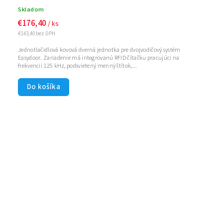
Skladom
€176,40
/ ks
€143,40 bez DPH
Jednotlačidlová kovová dverná jednotka pre dvojvodičový systém
Easydoor. Zariadenie má integrovanú RFID čítačku pracujúci na
frekvencii 125 kHz, podsvietený menný štítok,...
Do košíka