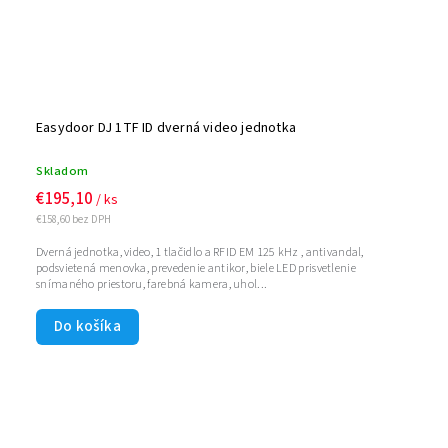
Easydoor DJ 1TF ID dverná video jednotka
Skladom
€195,10
/ ks
€158,60 bez DPH
Dverná jednotka, video, 1 tlačidlo a RFID EM 125 kHz , antivandal,
podsvietená menovka, prevedenie antikor, biele LED prisvetlenie
snímaného priestoru, farebná kamera, uhol...
Do košíka