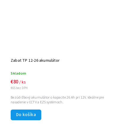
Zabat TP 12-26 akumulátor
Skladom
€80
/ ks
€65 bez DPH
Bezúdržbový akumulátor o kapacite 26 Ah pri 12V. Ideálne pre
nasadenie v CCTV a EZS systémoch.
Do košíka