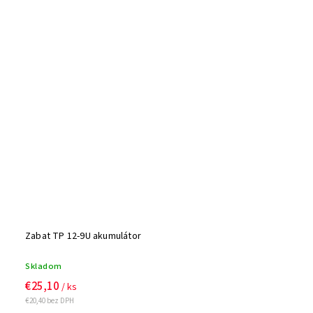
Zabat TP 12-9U akumulátor
Skladom
€25,10
/ ks
€20,40 bez DPH