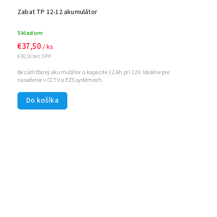
Zabat TP 12-12 akumulátor
Skladom
€37,50
/ ks
€30,50 bez DPH
Bezúdržbový akumulátor o kapacite 12 Ah pri 12V. Ideálne pre
nasadenie v CCTV a EZS systémoch.
Do košíka