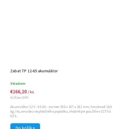
Zabat TP 12-65 akumulátor
Skladom
€166,10
/ ks
€135 bez DPH
Akumulátor 12 V - 65 Ah - rozmer 350 x 167 x 181 mm, hmotnosť 19,5
kg / ks, cena bez recyklačného poplatku, vhodné pre použitie v CCTV a
EZS.
Do košíka