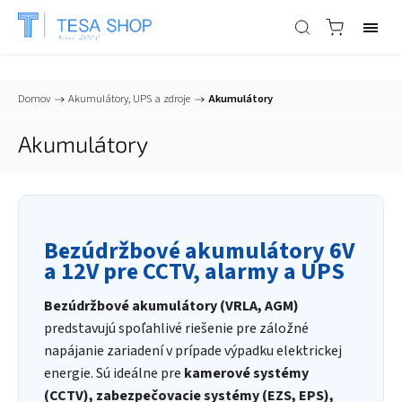
📞
+421 903 553 805
| ✉
info@tesa-systems.sk
Domov
/
Akumulátory, UPS a zdroje
/
Akumulátory
Akumulátory
Bezúdržbové akumulátory 6V
a 12V pre CCTV, alarmy a UPS
Bezúdržbové akumulátory (VRLA, AGM)
predstavujú spoľahlivé riešenie pre záložné
napájanie zariadení v prípade výpadku elektrickej
energie. Sú ideálne pre
kamerové systémy
(CCTV), zabezpečovacie systémy (EZS, EPS),