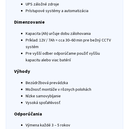
UPS záložné zdroje
Prístupové systémy a automatizácia
Dimenzovanie
Kapacita (Ah) určuje dobu zálohovania
Príklad: 12V / 7Ah ≈ cca 30–60 min pre bežný CCTV
systém
Pre vyšší odber odporúčame použiť vyššiu
kapacitu alebo viac batérií
Výhody
Bezúdržbová prevádzka
Možnosť montáže v rôznych polohách
Nízke samovybíjanie
Vysoká spoľahlivosť
Odporúčania
Výmena každé 3 – 5 rokov