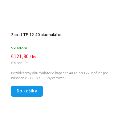
Zabat TP 12-40 akumulátor
Skladom
€121,80
/ ks
€99 bez DPH
Bezúdržbový akumulátor o kapacite 40 Ah pri 12V. Ideálne pre
nasadenie v CCTV a EZS systémoch.
Do košíka