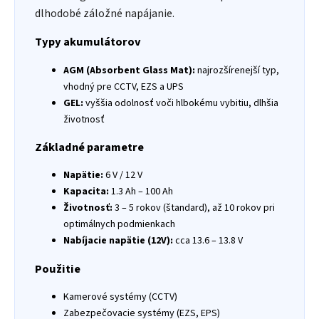
dlhodobé záložné napájanie.
Typy akumulátorov
AGM (Absorbent Glass Mat):
najrozšírenejší typ,
vhodný pre CCTV, EZS a UPS
GEL:
vyššia odolnosť voči hlbokému vybitiu, dlhšia
životnosť
Základné parametre
Napätie:
6 V / 12 V
Kapacita:
1.3 Ah – 100 Ah
Životnosť:
3 – 5 rokov (štandard), až 10 rokov pri
optimálnych podmienkach
Nabíjacie napätie (12V):
cca 13.6 – 13.8 V
Použitie
Kamerové systémy (CCTV)
Zabezpečovacie systémy (EZS, EPS)