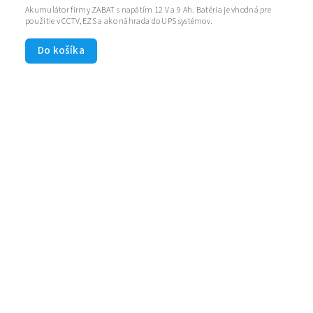
Akumulátor firmy ZABAT s napätím 12 V a 9 Ah. Batéria je vhodná pre
použitie v CCTV, EZS a ako náhrada do UPS systémov.
Do košíka