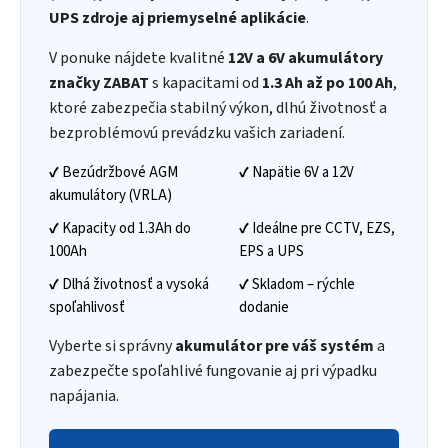
UPS zdroje aj priemyselné aplikácie
.
V ponuke nájdete kvalitné
12V a 6V akumulátory
značky ZABAT
s kapacitami od
1.3 Ah až po 100 Ah
,
ktoré zabezpečia stabilný výkon, dlhú životnosť a
bezproblémovú prevádzku vašich zariadení.
✔ Bezúdržbové AGM
✔ Napätie 6V a 12V
akumulátory (VRLA)
✔ Kapacity od 1.3Ah do
✔ Ideálne pre CCTV, EZS,
100Ah
EPS a UPS
✔ Dlhá životnosť a vysoká
✔ Skladom – rýchle
spoľahlivosť
dodanie
Vyberte si správny
akumulátor pre váš systém
a
zabezpečte spoľahlivé fungovanie aj pri výpadku
napájania.