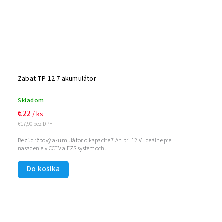
Zabat TP 12-7 akumulátor
Skladom
€22
/ ks
€17,90 bez DPH
Bezúdržbový akumulátor o kapacite 7 Ah pri 12 V. Ideálne pre
nasadenie v CCTV a EZS systémoch.
Do košíka