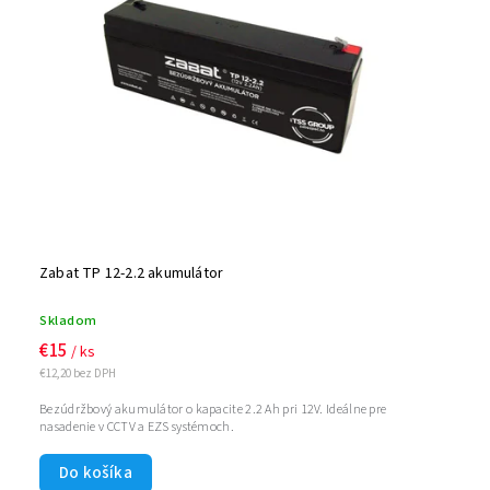
Zabat TP 12-2.2 akumulátor
Skladom
€15
/ ks
€12,20 bez DPH
Bezúdržbový akumulátor o kapacite 2.2 Ah pri 12V. Ideálne pre
nasadenie v CCTV a EZS systémoch.
Do košíka