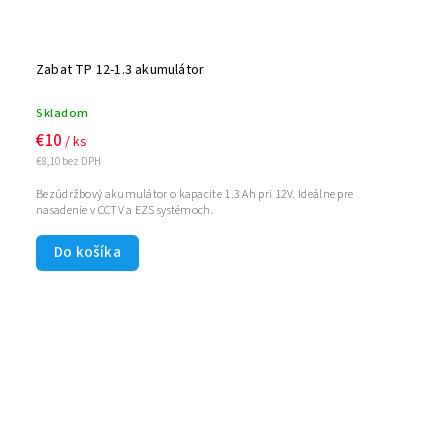
Zabat TP 12-1.3 akumulátor
Skladom
€10
/ ks
€8,10 bez DPH
Bezúdržbový akumulátor o kapacite 1.3 Ah pri 12V. Ideálne pre
nasadenie v CCTV a EZS systémoch.
Do košíka