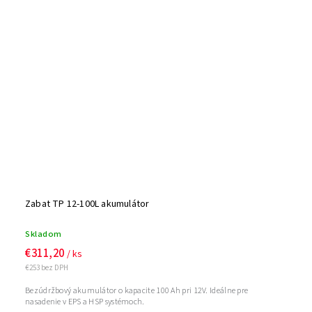
Zabat TP 12-100L akumulátor
Skladom
€311,20
/ ks
€253 bez DPH
Bezúdržbový akumulátor o kapacite 100 Ah pri 12V. Ideálne pre
nasadenie v EPS a HSP systémoch.