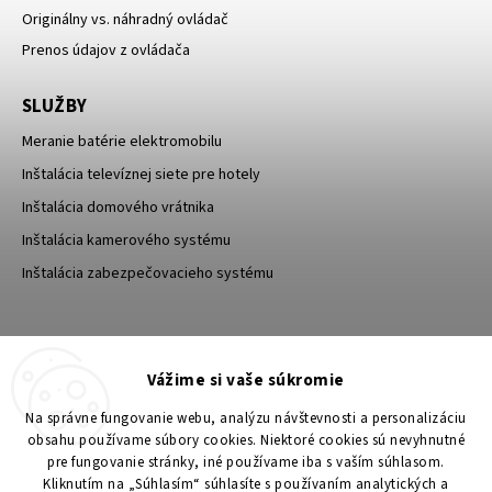
Originálny vs. náhradný ovládač
Prenos údajov z ovládača
SLUŽBY
Meranie batérie elektromobilu
Inštalácia televíznej siete pre hotely
Inštalácia domového vrátnika
Inštalácia kamerového systému
Inštalácia zabezpečovacieho systému
TESA Shop CZ
TESA-SECURITY
Vážime si vaše súkromie
YouTube TESA Shop
Na správne fungovanie webu, analýzu návštevnosti a personalizáciu
obsahu používame súbory cookies. Niektoré cookies sú nevyhnutné
pre fungovanie stránky, iné používame iba s vaším súhlasom.
Kliknutím na „Súhlasím“ súhlasíte s používaním analytických a