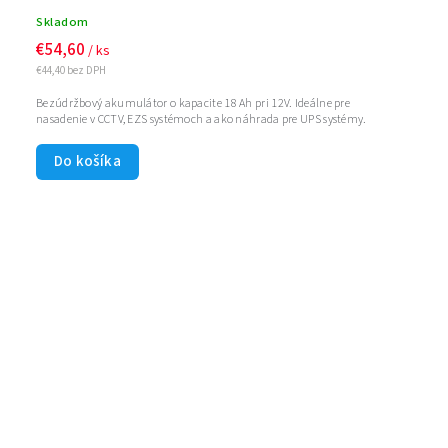
Skladom
€54,60
/ ks
€44,40 bez DPH
Bezúdržbový akumulátor o kapacite 18 Ah pri 12V. Ideálne pre
nasadenie v CCTV, EZS systémoch a ako náhrada pre UPS systémy.
Do košíka