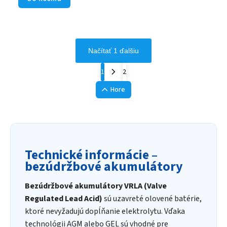
Načítať 1 ďalšiu
1
2
Hore
Technické informácie –
bezúdržbové akumulátory
Bezúdržbové akumulátory VRLA (Valve
Regulated Lead Acid)
sú uzavreté olovené batérie,
ktoré nevyžadujú dopĺňanie elektrolytu. Vďaka
technológii AGM alebo GEL sú vhodné pre