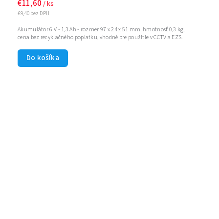
€11,60
/ ks
€9,40 bez DPH
Akumulátor 6 V - 1,3 Ah - rozmer 97 x 24 x 51 mm, hmotnosť 0,3 kg,
cena bez recyklačného poplatku, vhodné pre použitie v CCTV a EZS.
Do košíka