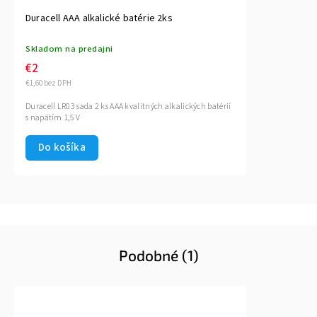
Duracell AAA alkalické batérie 2ks
Skladom na predajni
€2
€1,60 bez DPH
Duracell LR03 sada 2 ks AAA kvalitných alkalických batérií
s napätím 1,5 V
Do košíka
Podobné (1)