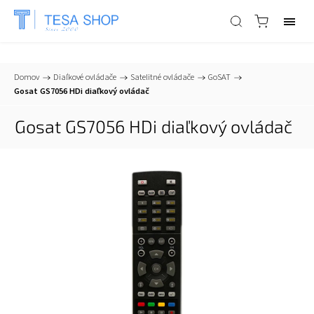
📞
+421 903 553 805
| ✉
info@tesa-systems.sk
Domov
/
Diaľkové ovládače
/
Satelitné ovládače
/
GoSAT
/
Gosat GS7056 HDi diaľkový ovládač
Gosat GS7056 HDi diaľkový ovládač