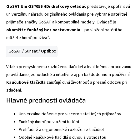
GoSAT Uni GS7056 HDi diaľkový ovládač
predstavuje spoľahlivú
univerzálnu náhradu originálneho ovládania pre vybrané satelitné
prijímače značky GoSAT a kompatibilné modely. Ovládač je
okamžite funkčný bez nastavovania
– po vložení batérií ho
môžete hneď používať.
GoSAT / Sunsat / Optibox
Vďaka premyslenému rozloženiu tlačidiel a kvalitnému spracovaniu
je ovládanie jednoduché a intuitívne aj pri každodennom používaní.
Kaučukové tlačidlá
zaisťujú dlhú životnosť a presnú odozvu pri
stlačení.
Hlavné prednosti ovládača
Univerzálne riešenie pre viacero satelitných prijímačov
Funkčný ihneď po vložení batérií
Prehľadné a ergonomické rozloženie tlačidiel
Odolné kaučukové tlačidlá s dlhou životnosťou