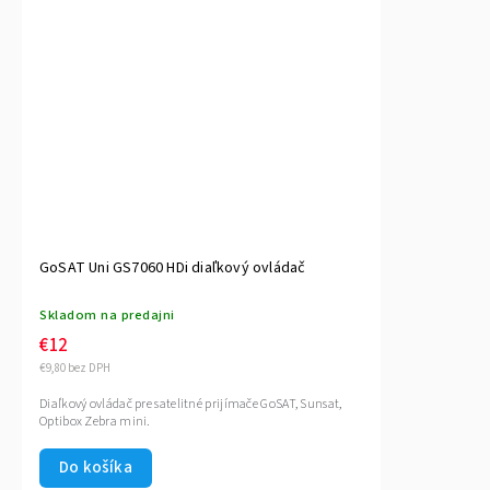
GoSAT Uni GS7060 HDi diaľkový ovládač
Skladom na predajni
€12
€9,80 bez DPH
Diaľkový ovládač pre satelitné prijímače GoSAT, Sunsat,
Optibox Zebra mini.
Do košíka