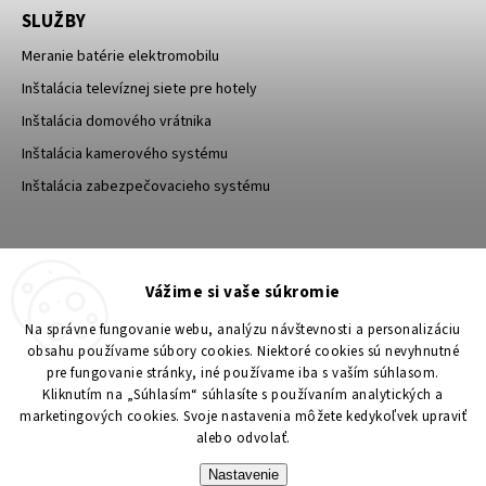
SLUŽBY
Meranie batérie elektromobilu
Inštalácia televíznej siete pre hotely
Inštalácia domového vrátnika
Inštalácia kamerového systému
Inštalácia zabezpečovacieho systému
TESA Shop CZ
TESA-SECURITY
Vážime si vaše súkromie
YouTube TESA Shop
Na správne fungovanie webu, analýzu návštevnosti a personalizáciu
obsahu používame súbory cookies. Niektoré cookies sú nevyhnutné
pre fungovanie stránky, iné používame iba s vaším súhlasom.
Kliknutím na „Súhlasím“ súhlasíte s používaním analytických a
marketingových cookies. Svoje nastavenia môžete kedykoľvek upraviť
alebo odvolať.
Nastavenie