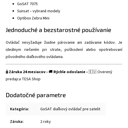
GoSAT 7075
Sunsat – vybrané modely
Optibox Zebra Mini
Jednoduché a bezstarostné používanie
Ovládač nevyžaduje žiadne párovanie ani zadávanie kódov. Je
ideálnym riešením pri strate, poškodení alebo opotrebovaní
pôvodného diaľkového ovládania.
🔒
Záruka 24 mesiacov
• 🚚
Rýchle odoslanie
• 🇪🇺 Overený
predajca TESA Shop
Dodatočné parametre
Kategória
:
GoSAT diaľkový ovládač pre satelit
Záruka
:
2 roky