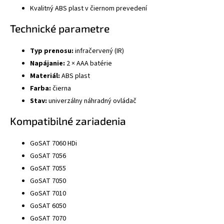
Kvalitný ABS plast v čiernom prevedení
Technické parametre
Typ prenosu:
infračervený (IR)
Napájanie:
2 × AAA batérie
Materiál:
ABS plast
Farba:
čierna
Stav:
univerzálny náhradný ovládač
Kompatibilné zariadenia
GoSAT 7060 HDi
GoSAT 7056
GoSAT 7055
GoSAT 7050
GoSAT 7010
GoSAT 6050
GoSAT 7070