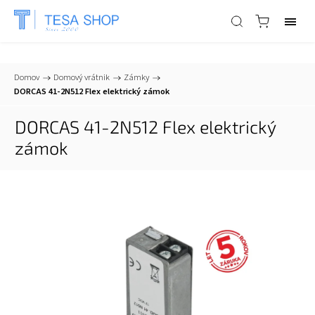
📞
+421 903 553 805
| ✉
info@tesa-systems.sk
Domov
/
Domový vrátnik
/
Zámky
/
DORCAS 41-2N512 Flex elektrický zámok
DORCAS 41-2N512 Flex elektrický
zámok