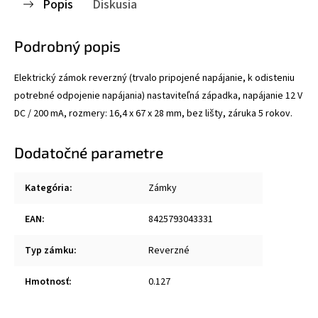
Popis
Diskusia
Podrobný popis
Elektrický zámok reverzný (trvalo pripojené napájanie, k odisteniu
potrebné odpojenie napájania) nastaviteľná západka, napájanie 12 V
DC / 200 mA, rozmery: 16,4 x 67 x 28 mm, bez lišty, záruka 5 rokov.
Dodatočné parametre
Kategória
:
Zámky
EAN
:
8425793043331
Typ zámku
:
Reverzné
Hmotnosť
:
0.127