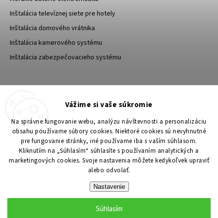
Inštalácia televíznej siete pre hotely
Inštalácia domového vrátnika
Inštalácia kamerového systému
Inštalácia zabezpečovacieho systému
TESA Shop CZ
TESA-SECURITY
Vážime si vaše súkromie
YouTube TESA Shop
Na správne fungovanie webu, analýzu návštevnosti a personalizáciu
obsahu používame súbory cookies. Niektoré cookies sú nevyhnutné
pre fungovanie stránky, iné používame iba s vaším súhlasom.
Kliknutím na „Súhlasím“ súhlasíte s používaním analytických a
marketingových cookies. Svoje nastavenia môžete kedykoľvek upraviť
alebo odvolať.
Nastavenie
Súhlasím
Copyright 2026
TESA Shop
. Všetky práva vyhradené.