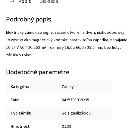
Popis
Diskusia
Podrobný popis
Elektrický zámok so signalizáciou otvorenia dverí, nízkoodberový,
1x Výstup ako magnetický kontakt, nastaviteľná západka, napájanie
10-24 V AC / DC 260 mA, rozmery 16,0 x 66,0 x 25,5 mm, bez lišty,
záruka 5 rokov.
Dodatočné parametre
Kategória
:
Zámky
EAN
:
8425793039235
Typ zámku
:
So signalizáciou
Hmotnosť
:
0.133