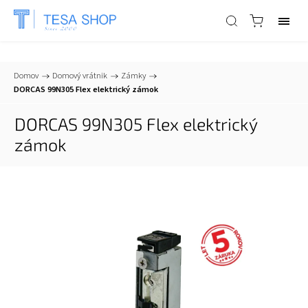
📞
+421 903 553 805
| ✉
info@tesa-systems.sk
Domov
/
Domový vrátnik
/
Zámky
/
DORCAS 99N305 Flex elektrický zámok
DORCAS 99N305 Flex elektrický
zámok