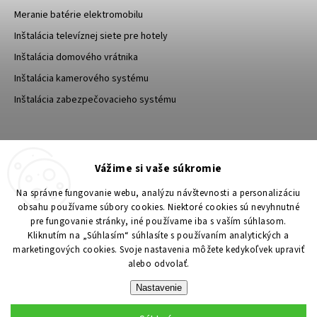
Meranie batérie elektromobilu
Inštalácia televíznej siete pre hotely
Inštalácia domového vrátnika
Inštalácia kamerového systému
Inštalácia zabezpečovacieho systému
TESA Shop CZ
TESA-SECURITY
Vážime si vaše súkromie
YouTube TESA Shop
Na správne fungovanie webu, analýzu návštevnosti a personalizáciu
obsahu používame súbory cookies. Niektoré cookies sú nevyhnutné
pre fungovanie stránky, iné používame iba s vaším súhlasom.
Kliknutím na „Súhlasím“ súhlasíte s používaním analytických a
marketingových cookies. Svoje nastavenia môžete kedykoľvek upraviť
alebo odvolať.
Nastavenie