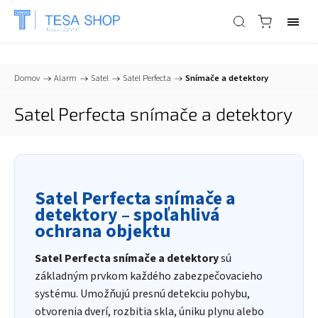
📞
+421 903 553 805
| ✉
info@tesa-systems.sk
Domov
/
Alarm
/
Satel
/
Satel Perfecta
/
Snímače a detektory
Satel Perfecta snímače a detektory
Satel Perfecta snímače a
detektory – spoľahlivá
ochrana objektu
Satel Perfecta snímače a detektory
sú
základným prvkom každého zabezpečovacieho
systému. Umožňujú presnú detekciu pohybu,
otvorenia dverí, rozbitia skla, úniku plynu alebo