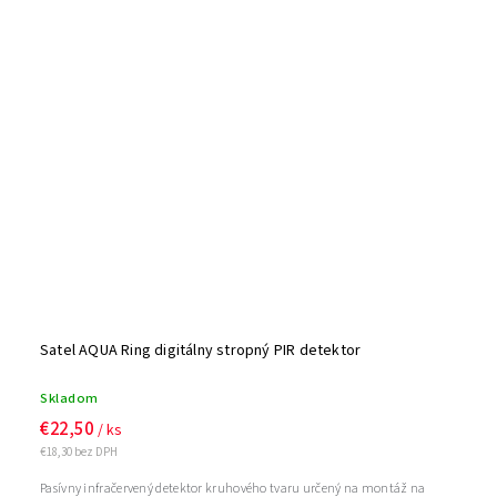
Satel AQUA Ring digitálny stropný PIR detektor
Skladom
€22,50
/ ks
€18,30 bez DPH
Pasívny infračervený detektor kruhového tvaru určený na montáž na