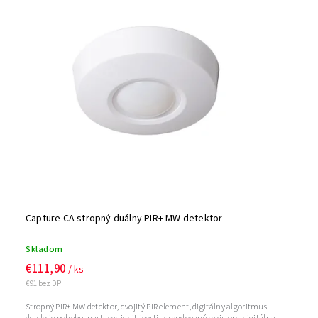
Capture CA stropný duálny PIR+ MW detektor
Skladom
€111,90
/ ks
€91 bez DPH
Stropný PIR+ MW detektor, dvojitý PIR element, digitálny algoritmus