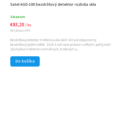
Satel AGD-100 bezdrôtový detektor rozbitia skla
Skladom
€83,20
/ ks
€67,60 bez DPH
Bezdrôtový detektor trieštenia skla AGD-100 pre obojsmerný
bezdrôtový systém ABAX. Slúži k ochrane priestor s veľkými počty skiel.
Zachytáva trieštenie normálnych, tvrdených a...
Do košíka