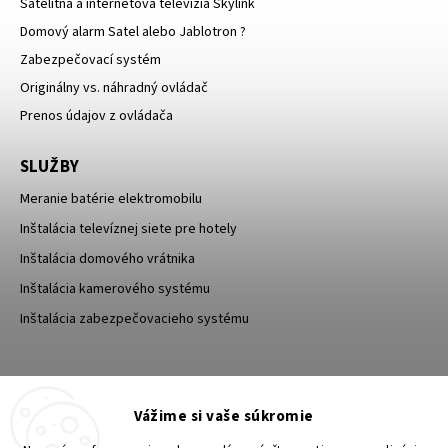
Satelitná a internetová televízia Skylink
Domový alarm Satel alebo Jablotron ?
Zabezpečovací systém
Originálny vs. náhradný ovládač
Prenos údajov z ovládača
SLUŽBY
Meranie batérie elektromobilu
Inštalácia televíznej siete pre hotely
Inštalácia domového vrátnika
Inštalácia kamerového systému
Inštalácia zabezpečovacieho systému
TESA Shop CZ
TESA-SECURITY
Vážime si vaše súkromie
YouTube TESA Shop