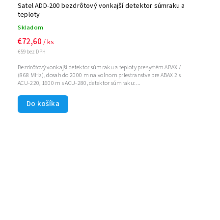
Satel ADD-200 bezdrôtový vonkajší detektor súmraku a
teploty
Skladom
€72,60
/ ks
€59 bez DPH
Bezdrôtový vonkajší detektor súmraku a teploty pre systém ABAX /
(868 MHz), dosah do 2000 m na voľnom priestranstve pre ABAX 2 s
ACU-220, 1600 m s ACU-280, detektor súmraku:...
Do košíka