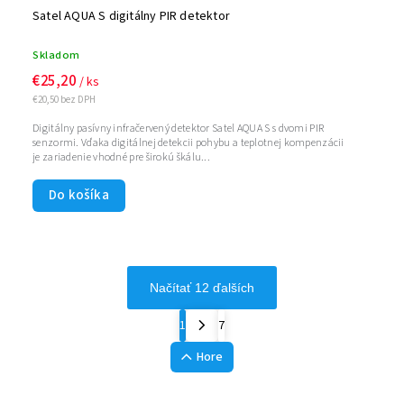
Satel AQUA S digitálny PIR detektor
Skladom
€25,20
/ ks
€20,50 bez DPH
Digitálny pasívny infračervený detektor Satel AQUA S s dvomi PIR
senzormi. Vďaka digitálnej detekcii pohybu a teplotnej kompenzácii
je zariadenie vhodné pre širokú škálu...
Do košíka
Načítať 12 ďalších
1
7
Hore