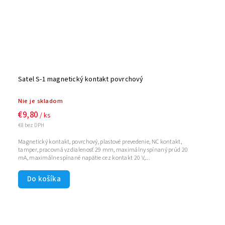
Satel S-1 magnetický kontakt povrchový
Nie je skladom
€9,80
/ ks
€8 bez DPH
Magnetický kontakt, povrchový, plastové prevedenie, NC kontakt,
tamper, pracovná vzdialenosť 29 mm, maximálny spínaný prúd 20
mA, maximálne spínané napätie cez kontakt 20 V,...
Do košíka