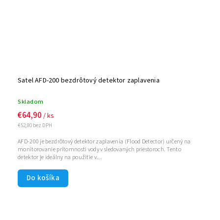
Satel AFD-200 bezdrôtový detektor zaplavenia
Skladom
€64,90
/ ks
€52,80 bez DPH
AFD-200 je bezdrôtový detektor zaplavenia (Flood Detector) určený na
monitorovanie prítomnosti vody v sledovaných priestoroch. Tento
detektor je ideálny na použitie v...
Do košíka