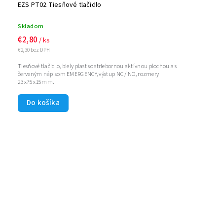
EZS PT02 Tiesňové tlačidlo
Skladom
€2,80
/ ks
€2,30 bez DPH
Tiesňové tlačidlo, biely plast so striebornou aktívnou plochou a s
červeným nápisom EMERGENCY, výstup NC / NO, rozmery
23x75x15mm.
Do košíka