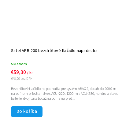
Satel APB-200 bezdrôtové tlačidlo napadnutia
Skladom
€59,30
/ ks
€48,20 bez DPH
Bezdrôtové tlačidlo napadnutia pre systém ABAX 2, dosah do 2000 m
na voľnom priestranstve s ACU-220, 1200 m s ACU-280, kontrola stavu
batérie, dvojitá sabotážna ochrana pred...
Do košíka