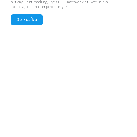
aktívny IR antimasking, krytie IP 54, nastavenie citlivosti, nízka
spotreba, ochrana tamperom. Kryt z...
Do košíka