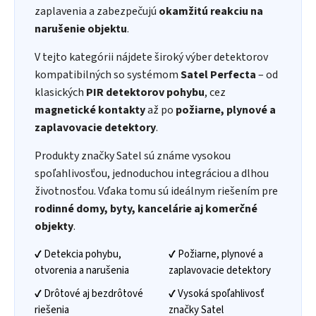
zaplavenia a zabezpečujú
okamžitú reakciu na
narušenie objektu
.
V tejto kategórii nájdete široký výber detektorov
kompatibilných so systémom
Satel Perfecta
– od
klasických
PIR detektorov pohybu
, cez
magnetické kontakty
až po
požiarne, plynové a
zaplavovacie detektory
.
Produkty značky Satel sú známe vysokou
spoľahlivosťou, jednoduchou integráciou a dlhou
životnosťou. Vďaka tomu sú ideálnym riešením pre
rodinné domy, byty, kancelárie aj komerčné
objekty
.
✔ Detekcia pohybu,
✔ Požiarne, plynové a
otvorenia a narušenia
zaplavovacie detektory
✔ Drôtové aj bezdrôtové
✔ Vysoká spoľahlivosť
riešenia
značky Satel