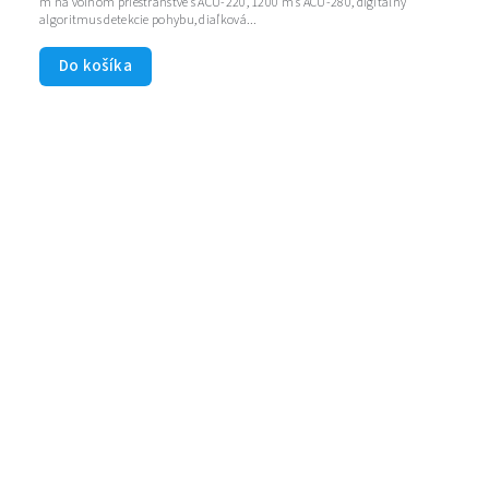
m na voľnom priestranstve s ACU-220, 1200 m s ACU-280, digitálny
algoritmus detekcie pohybu, diaľková...
Do košíka