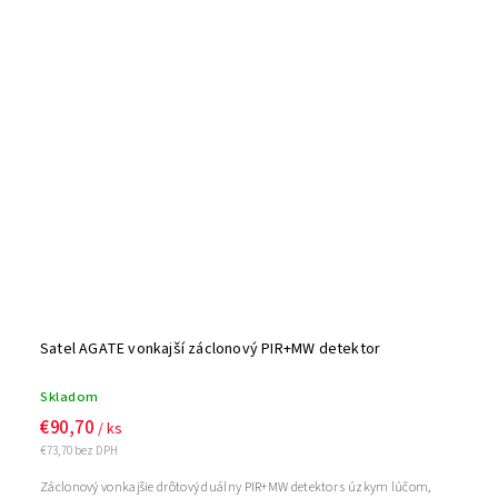
Satel AGATE vonkajší záclonový PIR+MW detektor
Skladom
€90,70
/ ks
€73,70 bez DPH
Záclonový vonkajšie drôtový duálny PIR+MW detektor s úzkym lúčom,