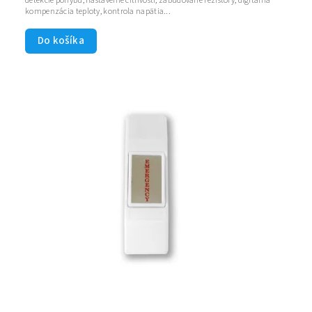
detekcie pohybu, nastavenie citlivosti, zabudované rezistory, digitálna
kompenzácia teploty, kontrola napätia...
Do košíka