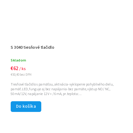
S 3040 tiesňové tlačidlo
Skladom
€62
/ ks
€50,40 bez DPH
Tiesňové tlačidlo s pamäťou, aktivácia-vyklopenie pohyblivého dielu,
pamäť.LED, funguje aj bez napájania-bez pamäte, výstup NO / NC,
50mA/12V, napájanie 12V = / 6mA, pr.teplota:...
Do košíka