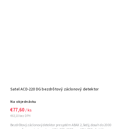
Satel ACD-220 DG bezdrôtový záclonový detektor
Na objednávku
€77,60
/ ks
€63,10 bez DPH
Bezdrôtový záclonový detektor pre systém ABAX 2, šedý, dosah do 2000