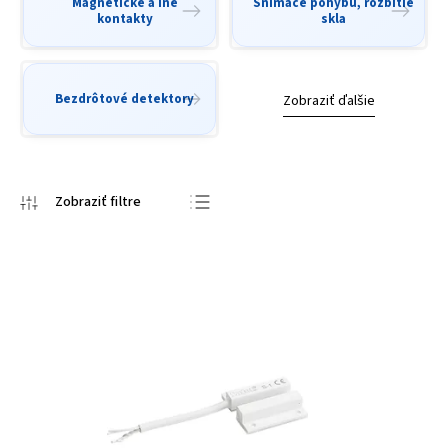
Magnetické a iné
Snímače pohybu, rozbitie
kontakty
skla
Bezdrôtové detektory
Zobraziť ďalšie
Odporúčame
Najlacnejšie
Najdrahšie
Najpredávanejšie
Abecedne