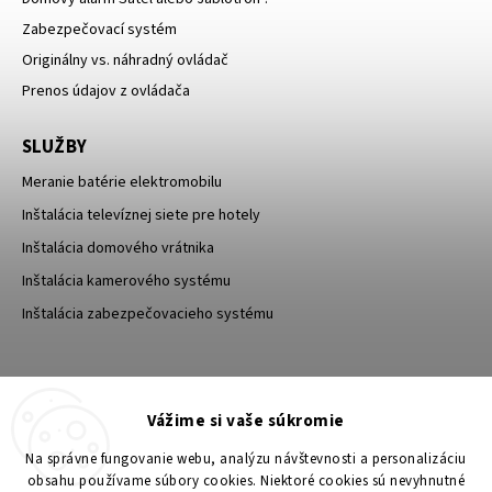
Zabezpečovací systém
Originálny vs. náhradný ovládač
Prenos údajov z ovládača
SLUŽBY
Meranie batérie elektromobilu
Inštalácia televíznej siete pre hotely
Inštalácia domového vrátnika
Inštalácia kamerového systému
Inštalácia zabezpečovacieho systému
TESA Shop CZ
TESA-SECURITY
Vážime si vaše súkromie
YouTube TESA Shop
Na správne fungovanie webu, analýzu návštevnosti a personalizáciu
obsahu používame súbory cookies. Niektoré cookies sú nevyhnutné