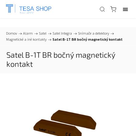
📞
+421 903 553 805
| ✉
info@tesa-systems.sk
Domov
/
Alarm
/
Satel
/
Satel Integra
/
Snímače a detektory
/
Magnetické a iné kontakty
/
Satel B-1T BR bočný magnetický kontakt
Satel B-1T BR bočný magnetický
kontakt