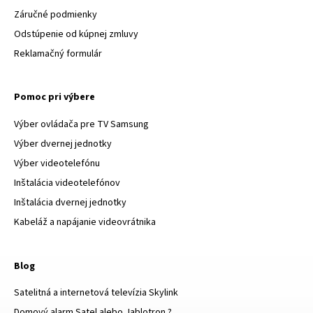
Záručné podmienky
Odstúpenie od kúpnej zmluvy
Reklamačný formulár
Pomoc pri výbere
Výber ovládača pre TV Samsung
Výber dvernej jednotky
Výber videotelefónu
Inštalácia videotelefónov
Inštalácia dvernej jednotky
Kabeláž a napájanie videovrátnika
Blog
Satelitná a internetová televízia Skylink
Domový alarm Satel alebo Jablotron ?