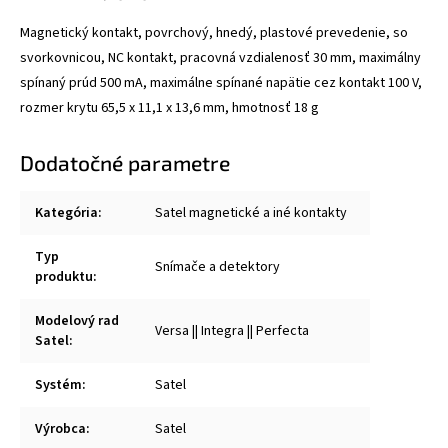
Magnetický kontakt, povrchový, hnedý, plastové prevedenie, so
svorkovnicou, NC kontakt, pracovná vzdialenosť 30 mm, maximálny
spínaný prúd 500 mA, maximálne spínané napätie cez kontakt 100 V,
rozmer krytu 65,5 x 11,1 x 13,6 mm, hmotnosť 18 g
Dodatočné parametre
Kategória
:
Satel magnetické a iné kontakty
Typ
Snímače a detektory
produktu
:
Modelový rad
Versa || Integra || Perfecta
Satel
:
Systém
:
Satel
Výrobca
:
Satel