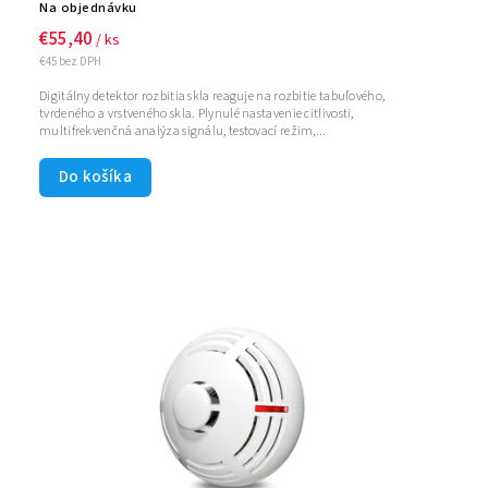
Na objednávku
€55,40
/ ks
€45 bez DPH
Digitálny detektor rozbitia skla reaguje na rozbitie tabuľového,
tvrdeného a vrstveného skla. Plynulé nastavenie citlivosti,
multifrekvenčná analýza signálu, testovací režim,...
Do košíka