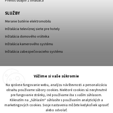
Prenos údajov z ovládača
SLUŽBY
Meranie batérie elektromobilu
Inštalácia televíznej siete pre hotely
Inštalácia domového vrátnika
Inštalácia kamerového systému
Inštalácia zabezpečovacieho systému
TESA Shop CZ
TESA-SECURITY
Vážime si vaše súkromie
YouTube TESA Shop
Na správne fungovanie webu, analýzu návštevnosti a personalizáciu
obsahu používame súbory cookies. Niektoré cookies sú nevyhnutné
pre fungovanie stránky, iné používame iba s vaším súhlasom.
Kliknutím na „Súhlasím“ súhlasíte s používaním analytických a
marketingových cookies. Svoje nastavenia môžete kedykoľvek upraviť
alebo odvolať.