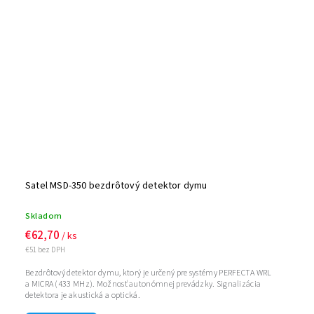
Satel MSD-350 bezdrôtový detektor dymu
Skladom
€62,70
/ ks
€51 bez DPH
Bezdrôtový detektor dymu, ktorý je určený pre systémy PERFECTA WRL
a MICRA (433 MHz). Možnosť autonómnej prevádzky. Signalizácia
detektora je akustická a optická.