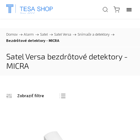
📞
+421 903 553 805
| ✉
info@tesa-systems.sk
Domov
/
Alarm
/
Satel
/
Satel Versa
/
Snímače a detektory
/
Bezdrôtové detektory - MICRA
Satel Versa bezdrôtové detektory -
MICRA
Odporúčame
Najlacnejšie
Najdrahšie
Najpredávanejšie