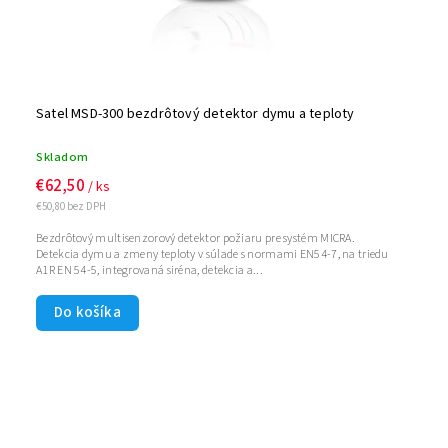
Satel MSD-300 bezdrôtový detektor dymu a teploty
Skladom
€62,50
/ ks
€50,80 bez DPH
Bezdrôtový multisenzorový detektor požiaru pre systém MICRA.
Detekcia dymu a zmeny teploty v súlade s normami EN54-7, na triedu
A1R EN 54-5, integrovaná siréna, detekcia a...
Do košíka