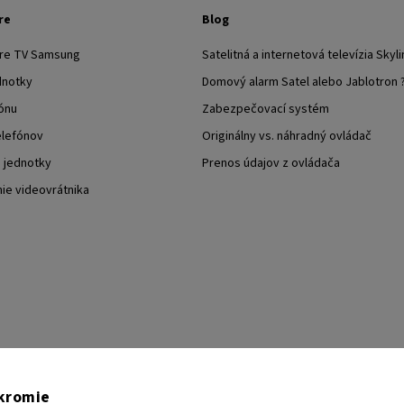
re
Blog
pre TV Samsung
Satelitná a internetová televízia Skyli
dnotky
Domový alarm Satel alebo Jablotron 
ónu
Zabezpečovací systém
elefónov
Originálny vs. náhradný ovládač
j jednotky
Prenos údajov z ovládača
nie videovrátnika
TESA Shop CZ
TESA-SECURITY
YouTube TESA Shop
úkromie