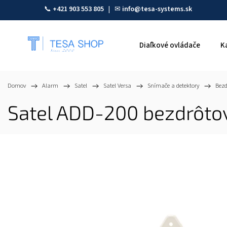
📞
+421 903 553 805
| ✉
info@tesa-systems.sk
Diaľkové ovládače
K
Domov
/
Alarm
/
Satel
/
Satel Versa
/
Snímače a detektory
/
Bezd
Satel ADD-200 bezdrôtov