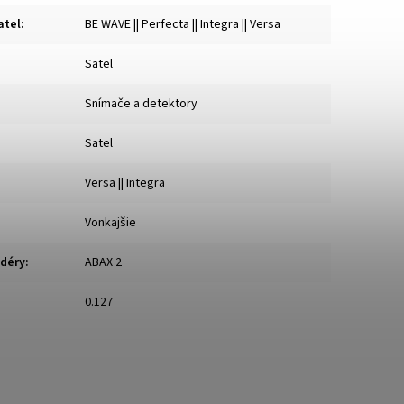
atel
:
BE WAVE || Perfecta || Integra || Versa
Satel
Snímače a detektory
Satel
Versa || Integra
Vonkajšie
déry
:
ABAX 2
0.127