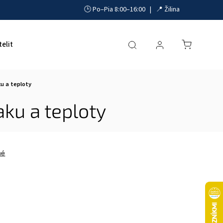
🕒 Po–Pia 8:00–16:00 | 📍 Žilina
telit
Akumulátory, UPS a zdroje
Parkovacie systémy
u a teploty
ku a teploty
né