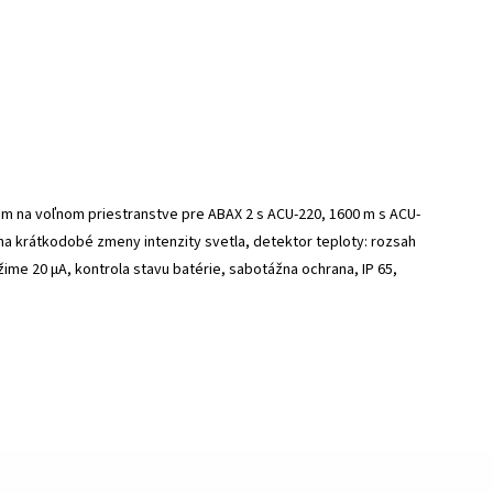
 m na voľnom priestranstve pre ABAX 2 s ACU-220, 1600 m s ACU-
a na krátkodobé zmeny intenzity svetla, detektor teploty: rozsah
me 20 µA, kontrola stavu batérie, sabotážna ochrana, IP 65,