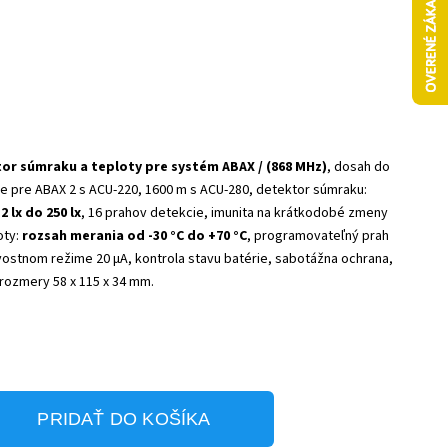
or súmraku a teploty pre systém ABAX / (868 MHz)
, dosah do
e pre ABAX 2 s ACU-220, 1600 m s ACU-280, detektor súmraku:
 lx do 250 lx
, 16 prahov detekcie, imunita na krátkodobé zmeny
oty:
rozsah merania od -30 °C do +70 °C
, programovateľný prah
vostnom režime 20 µA, kontrola stavu batérie, sabotážna ochrana,
, rozmery 58 x 115 x 34 mm.
PRIDAŤ DO KOŠÍKA