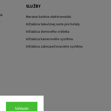
SLUŽBY
nk
Meranie batérie elektromobilu
?
Inštalácia televíznej siete pre hotely
Inštalácia domového vrátnika
Inštalácia kamerového systému
Inštalácia zabezpečovacieho systému
Súhlasím