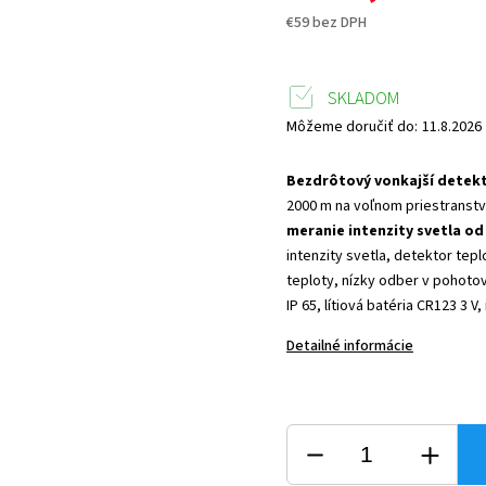
€59 bez DPH
SKLADOM
Môžeme doručiť do:
11.8.2026
Bezdrôtový vonkajší detekt
2000 m na voľnom priestranstv
meranie intenzity svetla od 2
intenzity svetla, detektor tepl
teploty, nízky odber v pohoto
IP 65, lítiová batéria CR123 3 V
Detailné informácie