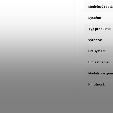
Modelový rad S
Systém
:
Typ produktu
:
Výrobca
:
Pre systém
:
Umiestnenie
:
Moduly a expan
Hmotnosť
: