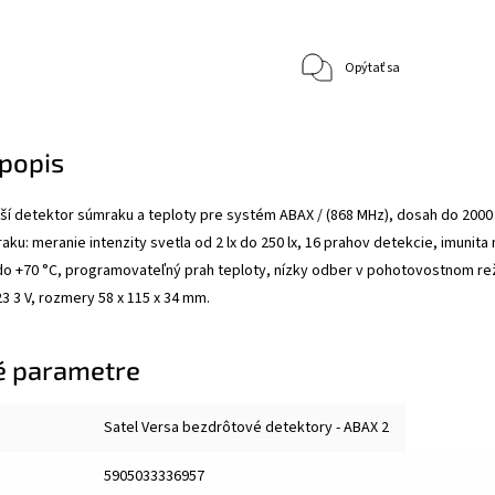
Opýtať sa
popis
í detektor súmraku a teploty pre systém ABAX / (868 MHz), dosah do 2000
aku: meranie intenzity svetla od 2 lx do 250 lx, 16 prahov detekcie, imunit
do +70 °C, programovateľný prah teploty, nízky odber v pohotovostnom reži
23 3 V, rozmery 58 x 115 x 34 mm.
é parametre
Satel Versa bezdrôtové detektory - ABAX 2
5905033336957