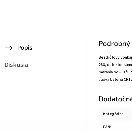
Podrobný 
Popis
Bezdrôtový vonkajš
Diskusia
280, detektor súmr
merania od -30 °C 
lítiová batéria CR1
Dodatočn
Kategória
:
EAN
: