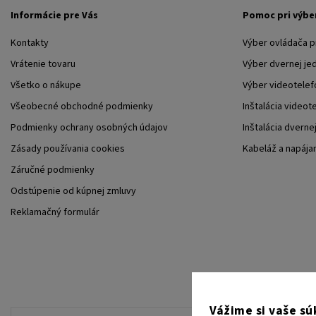
Informácie pre Vás
Pomoc pri výbe
Kontakty
Výber ovládača 
Vrátenie tovaru
Výber dvernej je
Všetko o nákupe
Výber videotelef
Všeobecné obchodné podmienky
Inštalácia videot
Podmienky ochrany osobných údajov
Inštalácia dverne
Zásady používania cookies
Kabeláž a napája
Záručné podmienky
Odstúpenie od kúpnej zmluvy
Reklamačný formulár
Vážime si vaše s