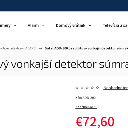
amery
Alarm
Domový vrátnik
Televízia a sa
rôtové detektory - ABAX 2
/
Satel ADD-200 bezdrôtový vonkajší detektor súmrak
ý vonkajší detektor súmra
Neohodnote
Kód:
ADD-200
Značka:
SATEL
€72,60