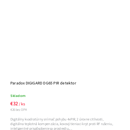
Paradox DIGIGARD DG65 PIR detektor
Skladom
€32
/ ks
€26 bez DPH
Digitálny kvadratúrny snímač pohybu 4xPIR, 2 úrovne citlivosti,
digitálna teplotná kompenzácia, kovový tieniaci kryt proti RF rušeniu,
inteligentné prispôsobenie sa prostrediu,...