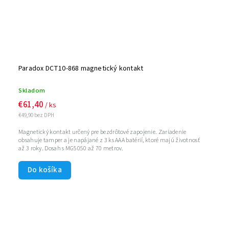
Paradox DCT10-868 magnetický kontakt
Skladom
€61,40
/ ks
€49,90 bez DPH
Magnetický kontakt určený pre bezdrôtové zapojenie. Zariadenie
obsahuje tamper a je napájané z 3 ks AAA batérií, ktoré majú životnosť
až 3 roky. Dosah s MG5050 až 70 metrov.
Do košíka