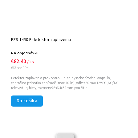
EZS 1450 F detektor zaplavenia
Na objednávku
€82,40
/ ks
€67 bez DPH
Detektor zaplavenia pre kontrolu hladiny nehorľavých kvapalín,
centrálna jednotka + snímač (max 10 ks), odber 30mA/12VDC ,NO/NC
relé výstup, biely, rozmery 96x64x31mm použitie...
Do košíka