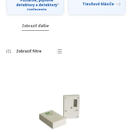
Požiarne, plynové
Tiesňové hlásiče
detektory a detektory
zaplavenia
Zobraziť ďalšie
Odporúčame
Najlacnejšie
Najdrahšie
Najpredávanejšie
Abecedne