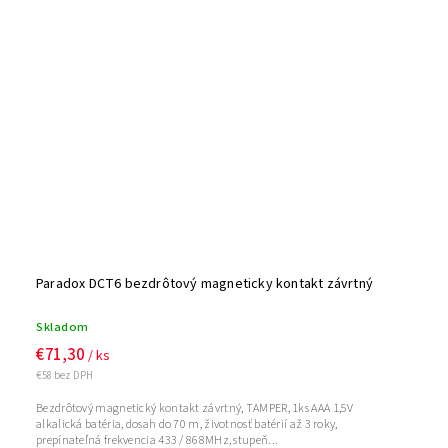
Paradox DCT6 bezdrôtový magneticky kontakt závrtný
Skladom
€71,30
/ ks
€58 bez DPH
Bezdrôtový magnetický kontakt závrtný, TAMPER, 1ks AAA 1,5V
alkalická batéria, dosah do 70 m, životnosť batérií až 3 roky,
prepínateľná frekvencia 433 / 868MHz, stupeň...