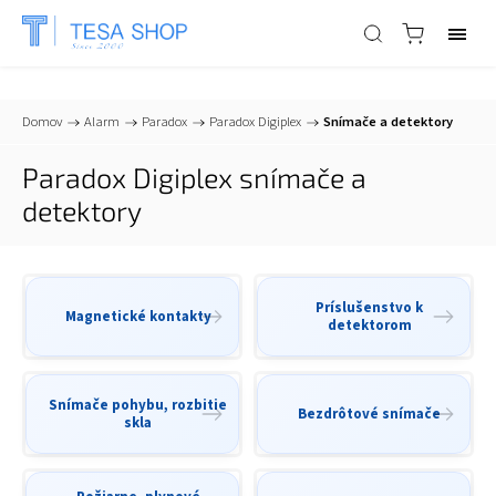
📞
+421 903 553 805
| ✉
info@tesa-systems.sk
Domov
/
Alarm
/
Paradox
/
Paradox Digiplex
/
Snímače a detektory
Paradox Digiplex snímače a
detektory
Príslušenstvo k
Magnetické kontakty
detektorom
Snímače pohybu, rozbitie
Bezdrôtové snímače
skla