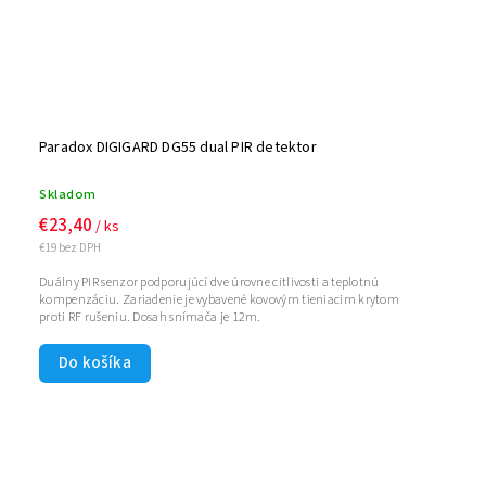
Paradox DIGIGARD DG55 dual PIR detektor
Skladom
€23,40
/ ks
€19 bez DPH
Duálny PIR senzor podporujúcí dve úrovne citlivosti a teplotnú
kompenzáciu. Zariadenie je vybavené kovovým tieniacim krytom
proti RF rušeniu. Dosah snímača je 12m.
Do košíka