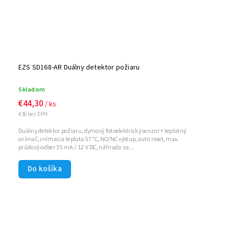
EZS SD168-AR Duálny detektor požiaru
Skladom
€44,30
/ ks
€36 bez DPH
Duálny detektor požiaru, dymový fotoelektrický senzor + teplotný
snímač, snímacia teplota 57 °C, NO/NC výstup, auto reset, max.
prúdový odber 35 mA / 12 V DC, náhrada za...
Do košíka