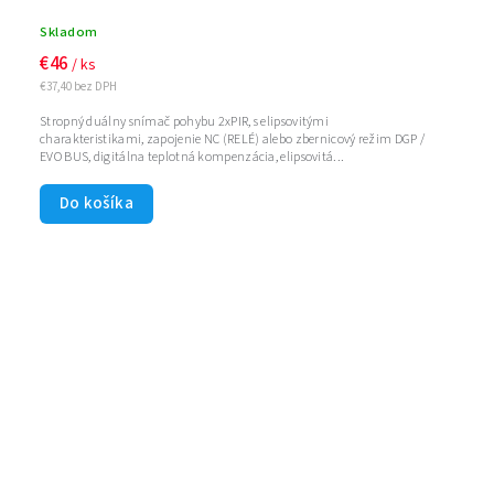
Skladom
€46
/ ks
€37,40 bez DPH
Stropný duálny snímač pohybu 2xPIR, s elipsovitými
charakteristikami, zapojenie NC (RELÉ) alebo zbernicový režim DGP /
EVO BUS, digitálna teplotná kompenzácia, elipsovitá...
Do košíka