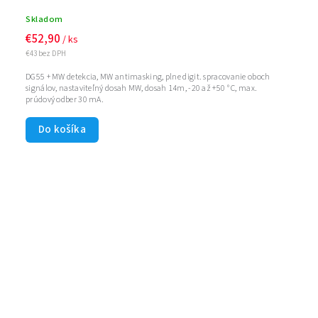
Skladom
€52,90
/ ks
€43 bez DPH
DG55 + MW detekcia, MW antimasking, plne digit. spracovanie oboch
signálov, nastaviteľný dosah MW, dosah 14m, -20 až +50 ° C, max.
prúdový odber 30 mA.
Do košíka