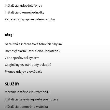
Inštalácia videotelefónov
Inštalácia dvernej jednotky
Kabeláž a napájanie videovrátnika
Blog
Satelitná a internetová televízia Skylink
Domový alarm Satel alebo Jablotron ?
Zabezpečovací systém
Originálny vs. náhradný ovládač
Prenos údajov z ovládača
SLUŽBY
Meranie batérie elektromobilu
Inštalácia televíznej siete pre hotely
Inštalácia domového vrátnika