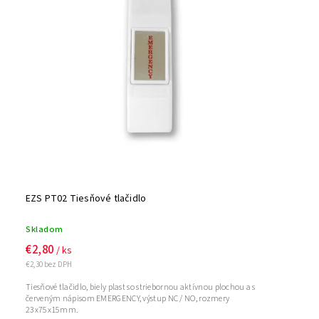
EZS PT02 Tiesňové tlačidlo
Skladom
€2,80
/ ks
€2,30 bez DPH
Tiesňové tlačidlo, biely plast so striebornou aktívnou plochou a s
červeným nápisom EMERGENCY, výstup NC / NO, rozmery
23x75x15mm.