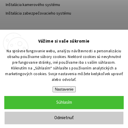
Inštalácia kamerového systému
Inštalácia zabezpečovacieho systému
TESA Shop CZ
TESA-SECURITY
Vážime si vaše súkromie
YouTube TESA Shop
Na správne fungovanie webu, analýzu návštevnosti a personalizáciu
obsahu používame súbory cookies. Niektoré cookies sú nevyhnutné
pre fungovanie stránky, iné používame iba s vaším súhlasom.
Kliknutím na „Súhlasím“ súhlasíte s používaním analytických a
marketingových cookies. Svoje nastavenia môžete kedykoľvek upraviť
alebo odvolať.
Nastavenie
Súhlasím
Copyright 2026
TESA Shop
. Všetky práva vyhradené.
Upraviť nastavenie cookies
Odmietnuť
Grafický návrh vytvořil a nakódoval
Shoptak.cz