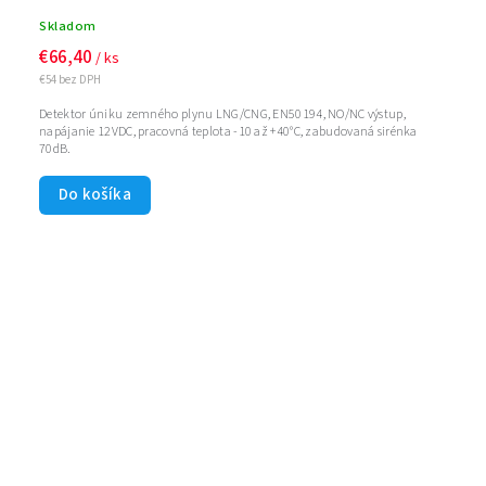
Skladom
€66,40
/ ks
€54 bez DPH
Detektor úniku zemného plynu LNG/CNG, EN50194, NO/NC výstup,
napájanie 12VDC, pracovná teplota -10 až +40°C, zabudovaná sirénka
70dB.
Do košíka