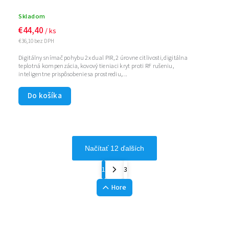
Skladom
€44,40
/ ks
€36,10 bez DPH
Digitálny snímač pohybu 2x dual PIR, 2 úrovne citlivosti, digitálna
teplotná kompenzácia, kovový tieniaci kryt proti RF rušeniu,
inteligentne prispôsobenie sa prostrediu,...
Do košíka
Načítať 12 ďalších
1
3
Hore