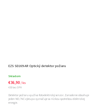
EZS SD169-AR Optický detektor požiaru
Skladom
€36,90
/ ks
€30 bez DPH
Detektor požiaru využíva fotoelektrický senzor. Zariadenie obsahuje
jeden NO / NC výstup a vyznačuje sa nízkou spotrebou elektrickej
energie.