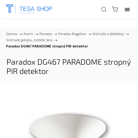
📞
+421 903 553 805
| ✉
info@tesa-systems.sk
Domov
/
Alarm
/
Paradox
/
Paradox Magellan
/
Snímače a detektory
/
Snímače pohybu, rozbitie skla
/
Paradox DG467 PARADOME stropný PIR detektor
Paradox DG467 PARADOME stropný
PIR detektor