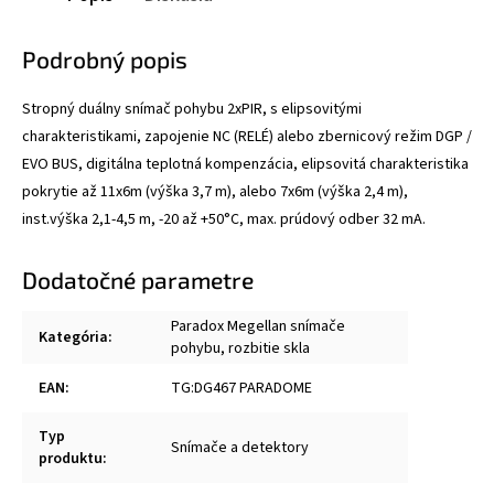
Podrobný popis
Stropný duálny snímač pohybu 2xPIR, s elipsovitými
charakteristikami, zapojenie NC (RELÉ) alebo zbernicový režim DGP /
EVO BUS, digitálna teplotná kompenzácia, elipsovitá charakteristika
pokrytie až 11x6m (výška 3,7 m), alebo 7x6m (výška 2,4 m),
inst.výška 2,1-4,5 m, -20 až +50°C, max. prúdový odber 32 mA.
Dodatočné parametre
Paradox Megellan snímače
Kategória
:
pohybu, rozbitie skla
EAN
:
TG:DG467 PARADOME
Typ
Snímače a detektory
produktu
: