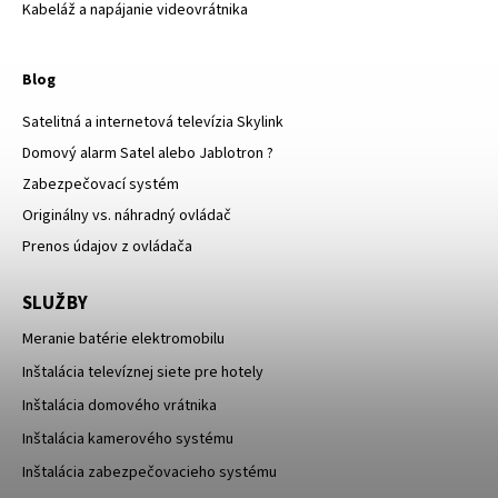
Kabeláž a napájanie videovrátnika
Blog
Satelitná a internetová televízia Skylink
Domový alarm Satel alebo Jablotron ?
Zabezpečovací systém
Originálny vs. náhradný ovládač
Prenos údajov z ovládača
SLUŽBY
Meranie batérie elektromobilu
Inštalácia televíznej siete pre hotely
Inštalácia domového vrátnika
Inštalácia kamerového systému
Inštalácia zabezpečovacieho systému