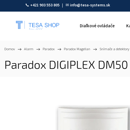
📞
+421 903 553 805
| ✉
info@tesa-systems.sk
Diaľkové ovládače
K
Domov
/
Alarm
/
Paradox
/
Paradox Magellan
/
Snímače a detektory
Paradox DIGIPLEX DM50 d