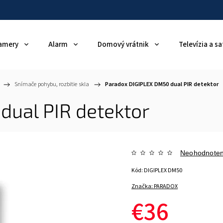
amery
Alarm
Domový vrátnik
Televízia a sa
/
Snímače pohybu, rozbitie skla
/
Paradox DIGIPLEX DM50 dual PIR detektor
ual PIR detektor
Neohodnote
Kód:
DIGIPLEX DM50
Značka:
PARADOX
€36