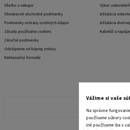
Všetko o nákupe
Výber videotelef
Všeobecné obchodné podmienky
Inštalácia videot
Podmienky ochrany osobných údajov
Inštalácia dverne
Zásady používania cookies
Kabeláž a napája
Záručné podmienky
Odstúpenie od kúpnej zmluvy
Reklamačný formulár
Vážime si vaše s
Na správne fungovanie
používame súbory cook
iné používame iba s va