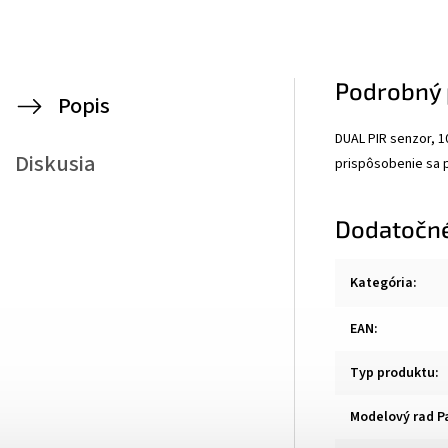
Podrobný 
Popis
DUAL PIR senzor, 1
Diskusia
prispôsobenie sa p
Dodatočn
Kategória
:
EAN
:
Typ produktu
:
Modelový rad P