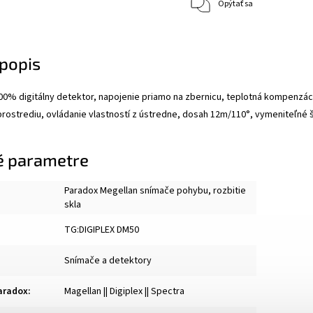
Opýtať sa
popis
00% digitálny detektor, napojenie priamo na zbernicu, teplotná kompenzácia,
rostrediu, ovládanie vlastností z ústredne, dosah 12m/110°, vymeniteľné 
é parametre
Paradox Megellan snímače pohybu, rozbitie
skla
TG:DIGIPLEX DM50
Snímače a detektory
aradox
:
Magellan || Digiplex || Spectra