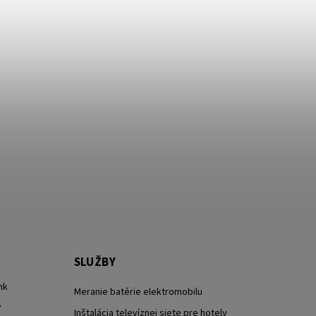
SLUŽBY
nk
Meranie batérie elektromobilu
?
Inštalácia televíznej siete pre hotely