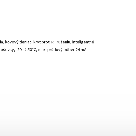
 kovový tieniaci kryt proti RF rušeniu, inteligentné
šošovky, -20 až 50°C, max. prúdový odber 24 mA.