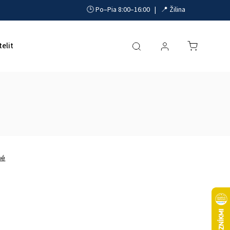
🕒 Po–Pia 8:00–16:00 | 📍 Žilina
telit
Akumulátory, UPS a zdroje
Parkovacie systémy
né