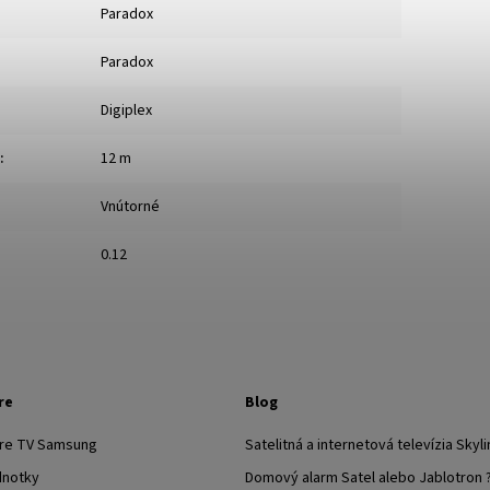
Paradox
Paradox
Digiplex
:
12 m
Vnútorné
0.12
re
Blog
pre TV Samsung
Satelitná a internetová televízia Skyli
dnotky
Domový alarm Satel alebo Jablotron 