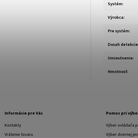
Systém
:
Výrobca
:
Pre systém
:
Dosah detekcie
Umiestnenie
:
Hmotnosť
:
Informácie pre Vás
Pomoc pri výbe
Kontakty
Výber ovládača 
Vrátenie tovaru
Výber dvernej je