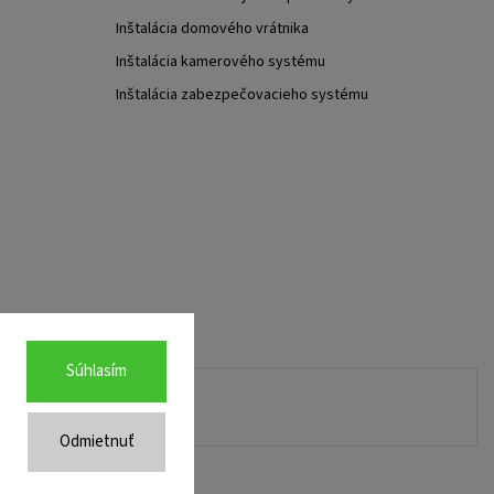
Inštalácia domového vrátnika
Inštalácia kamerového systému
Inštalácia zabezpečovacieho systému
Súhlasím
Odmietnuť