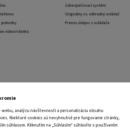
ónu
Zabezpečovací systém
elefónov
Originálny vs. náhradný ovládač
j jednotky
Prenos údajov z ovládača
nie videovrátnika
TESA Shop CZ
TESA-SECURITY
YouTube TESA Shop
úkromie
 webu, analýzu návštevnosti a personalizáciu obsahu
ies. Niektoré cookies sú nevyhnutné pre fungovanie stránky,
ším súhlasom. Kliknutím na „Súhlasím“ súhlasíte s používaním