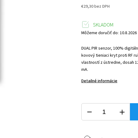
€29,30 bez DPH
SKLADOM
Môžeme doručiť do:
10.8.2026
DUAL PIR senzor, 100% digitál
kovový tieniaci kryt proti RF r
vlastností z ústredne, dosah 
mA.
Detailné informácie