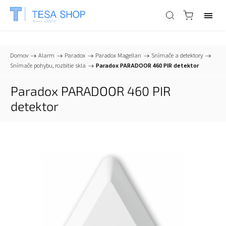
📞
+421 903 553 805
| ✉
info@tesa-systems.sk
Domov
/
Alarm
/
Paradox
/
Paradox Magellan
/
Snímače a detektory
/
Snímače pohybu, rozbitie skla
/
Paradox PARADOOR 460 PIR detektor
Paradox PARADOOR 460 PIR
detektor