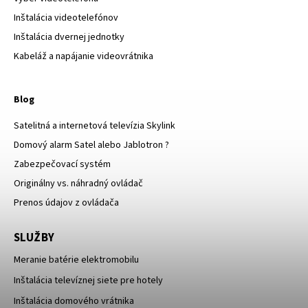
Inštalácia videotelefónov
Inštalácia dvernej jednotky
Kabeláž a napájanie videovrátnika
Blog
Satelitná a internetová televízia Skylink
Domový alarm Satel alebo Jablotron ?
Zabezpečovací systém
Originálny vs. náhradný ovládač
Prenos údajov z ovládača
SLUŽBY
Meranie batérie elektromobilu
Inštalácia televíznej siete pre hotely
Inštalácia domového vrátnika