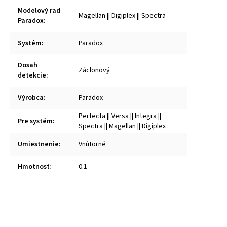
Modelový rad
Magellan || Digiplex || Spectra
Paradox
:
Systém
:
Paradox
Dosah
Záclonový
detekcie
:
Výrobca
:
Paradox
Perfecta || Versa || Integra ||
Pre systém
:
Spectra || Magellan || Digiplex
Umiestnenie
:
Vnútorné
Hmotnosť
:
0.1