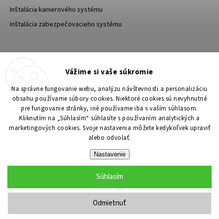
Inštalácia kamerového systému
Inštalácia zabezpečovacieho systému
TESA Shop CZ
TESA-SECURITY
Vážime si vaše súkromie
YouTube TESA Shop
Na správne fungovanie webu, analýzu návštevnosti a personalizáciu
obsahu používame súbory cookies. Niektoré cookies sú nevyhnutné
pre fungovanie stránky, iné používame iba s vaším súhlasom.
Kliknutím na „Súhlasím“ súhlasíte s používaním analytických a
marketingových cookies. Svoje nastavenia môžete kedykoľvek upraviť
alebo odvolať.
Nastavenie
Súhlasím
Copyright 2026
TESA Shop
. Všetky práva vyhradené.
Upraviť nastavenie cookies
Odmietnuť
Grafický návrh vytvořil a nakódoval
Shoptak.cz