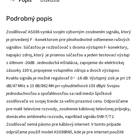
Podrobný popis
Zosillňovač AS036 vyniká svojím výborným zosilnením signálu, ktorý
je privedený F - konektorom pre plnohodnotné odtienenie rušivých
signálov. Súčasťou je rozbočovač s dvoma výstupmi F- konektory,
napajáci zdroj, ktorý je priamou súčasťou a jeden testovací výstup
s útlmom -20dB. Jednoduchá inštalácia, zapojenie do elektrickej
zásuvky 230 V, pripojenie vstupného zdroja a dvoch výstupov.
Kvalitu signálu je možné regulovať 0 ÷ -16 dB. Výstupný zisk je pri 19
dB/47 MHz a 23 dB/862 MH pri vybuditeľnosti 103 dBμV. Svojou
jednoduchosťou a spoľahlivosťou sa radí medzi špičkové
zosilňovače vo svojej triede za veľmi priaznivú cenu. Odporúčame
pre malé televízne rozvody, zosilnenie káblovej televíznej prípojky,
domáceho anténneho rozvodu, napríklad signálu DVB-T/T2.
Zosilňovač nemá pásmo pre káblový internet. V tomto prípade
odprúčame použiť model AS036R65, kde je pre internet použité