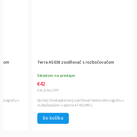
vačom
Terra AS038 zosilňovač s rozbočovačom
Skladom na predajni
€42
€34,20 bez DPH
ho signálu s
Domáci širokopásmový zosilňovač televízneho signálu s
z.
rozbočovačom v pásme 47-862Mhz.
Do košíka