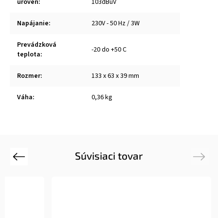
úroveň
:
103dBuV
Napájanie
:
230V - 50 Hz / 3W
Prevádzková
-20 do +50 C
teplota
:
Rozmer
:
133 x 63 x 39 mm
Váha
:
0,36 kg
Súvisiaci tovar
Previous
Next