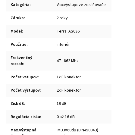
Kategória
:
Viacvýstupové zosilňovače
Záruka
:
2 roky
Model
:
Terra AS036
Použitie
:
interiér
Frekvenčný
47 - 862 MHz
rozsah
:
Počet vstupov
:
1x F konektor
Počet výstupov
:
2x F konektor
Zisk dB
:
19 dB
Regulácia zisku
:
0 až 16 dB
Max.výstupná
IMD3=60dB (DIN45004B)