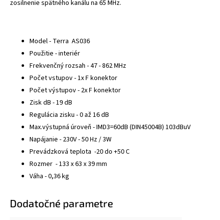
zosilnenie spätného kanálu na 65 MHz.
Model - Terra AS036
Použitie - interiér
Frekvenčný rozsah - 47 - 862 MHz
Počet vstupov - 1x F konektor
Počet výstupov - 2x F konektor
Zisk dB - 19 dB
Regulácia zisku - 0 až 16 dB
Max.výstupná úroveň - IMD3=60dB (DIN45004B) 103dBuV
Napájanie - 230V - 50 Hz / 3W
Prevádzková teplota -20 do +50 C
Rozmer - 133 x 63 x 39 mm
Váha - 0,36 kg
Dodatočné parametre