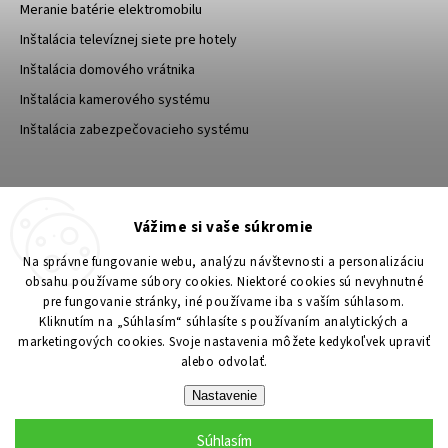
Meranie batérie elektromobilu
Inštalácia televíznej siete pre hotely
Inštalácia domového vrátnika
Inštalácia kamerového systému
Inštalácia zabezpečovacieho systému
TESA Shop CZ
TESA-SECURITY
Vážime si vaše súkromie
YouTube TESA Shop
Na správne fungovanie webu, analýzu návštevnosti a personalizáciu
obsahu používame súbory cookies. Niektoré cookies sú nevyhnutné
pre fungovanie stránky, iné používame iba s vaším súhlasom.
Kliknutím na „Súhlasím“ súhlasíte s používaním analytických a
marketingových cookies. Svoje nastavenia môžete kedykoľvek upraviť
alebo odvolať.
Nastavenie
Súhlasím