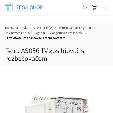
📞
+421 903 553 805
| ✉
info@tesa-systems.sk
Domov
/
Televízia a satelit
/
Príjem satelitného a DVB-T signálu
/
Zosilňovače TV / DVB-T signálu
/
Viacvýstupové zosilňovače
/
Terra AS036 TV zosilňovač s rozbočovačom
Terra AS036 TV zosilňovač s
rozbočovačom