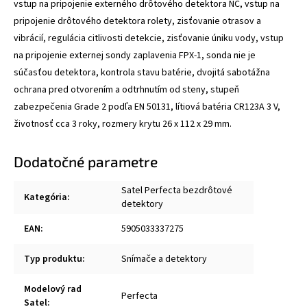
vstup na pripojenie externého drôtového detektora NC, vstup na
pripojenie drôtového detektora rolety, zisťovanie otrasov a
vibrácií, regulácia citlivosti detekcie, zisťovanie úniku vody, vstup
na pripojenie externej sondy zaplavenia FPX-1, sonda nie je
súčasťou detektora, kontrola stavu batérie, dvojitá sabotážna
ochrana pred otvorením a odtrhnutím od steny, stupeň
zabezpečenia Grade 2 podľa EN 50131, lítiová batéria CR123A 3 V,
životnosť cca 3 roky, rozmery krytu 26 x 112 x 29 mm.
Dodatočné parametre
Satel Perfecta bezdrôtové
Kategória
:
detektory
EAN
:
5905033337275
Typ produktu
:
Snímače a detektory
Modelový rad
Perfecta
Satel
: