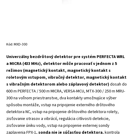
Kód:
MXD-300
Univerzálny bezdrôtový detektor pre systém PERFECTA WRL
a MICRA (433 MHz), detektor môže pracovať v jednom z 5
režimov (magnetický kontakt, magnetický kontakt s
roletovým vstupom, vibračný detektor, magnetický kontakt
s vibračným detektorom alebo záplavový detektor)
dosah do
600 m PERFECTA / 500 m MICRA, VERSA-MCU, MTX-300 / 250 m MRU-
300 na voľnom priestranstve, dva kontakty umožnujúce výber
spôsobu montáže, vstup na pripojenie externého drôtového
detektora NC, vstup na pripojenie drôtového detektora rolety,
zisťovanie otrasov a vibrácií, regulácia citlivosti detekcie,
zisťovanie úniku vody, vstup na pripojenie externej sondy
zaplavenia FPX-1,
sonda nie je súčasťou detektora
, kontrola