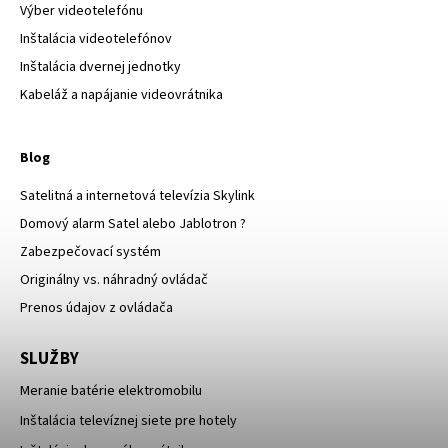
Výber videotelefónu
Inštalácia videotelefónov
Inštalácia dvernej jednotky
Kabeláž a napájanie videovrátnika
Blog
Satelitná a internetová televízia Skylink
Domový alarm Satel alebo Jablotron ?
Zabezpečovací systém
Originálny vs. náhradný ovládač
Prenos údajov z ovládača
SLUŽBY
Meranie batérie elektromobilu
Inštalácia televíznej siete pre hotely