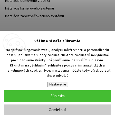
Inštalácia domového vrátnika
Inštalácia kamerového systému
Inštalácia zabezpečovacieho systému
TESA Shop CZ
TESA-SECURITY
Vážime si vaše súkromie
YouTube TESA Shop
Na správne fungovanie webu, analýzu návštevnosti a personalizáciu
obsahu používame súbory cookies. Niektoré cookies sú nevyhnutné
pre fungovanie stránky, iné používame iba s vaším súhlasom.
Kliknutím na „Súhlasím“ súhlasíte s používaním analytických a
marketingových cookies. Svoje nastavenia môžete kedykoľvek upraviť
alebo odvolať.
Nastavenie
Súhlasím
Copyright 2026
TESA Shop
. Všetky práva vyhradené.
Upraviť nastavenie cookies
Odmietnuť
Grafický návrh vytvořil a nakódoval
Shoptak.cz