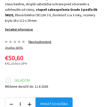
stavu batérie, dvojitá sabotážna ochrana pred otvorením a
odtrhnutím od steny,
stupeň zabezpečenia Grade 2 podľa EN
50131
, lítiová batéria CR123A 3 V, životnosť cca 3 roky, rozmery
krytu 26 x 112 x 29 mm.
Detailné informácie
Neohodnotené
Značka:
SATEL
€50,60
€41,10 bez DPH
SKLADOM
Môžeme doručiť do:
11.8.2026
PRIDAŤ DO KOŠÍKA