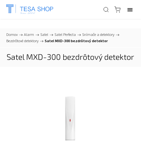
📞
+421 903 553 805
| ✉
info@tesa-systems.sk
Domov
/
Alarm
/
Satel
/
Satel Perfecta
/
Snímače a detektory
/
Bezdrôtové detektory
/
Satel MXD-300 bezdrôtový detektor
Satel MXD-300 bezdrôtový detektor