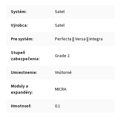
Systém
:
Satel
Výrobca
:
Satel
Pre systém
:
Perfecta || Versa || Integra
Stupeň
Grade 2
zabezpečenia
:
Umiestnenie
:
Vnútorné
Moduly a
MICRA
expandéry
:
Hmotnosť
:
0.1