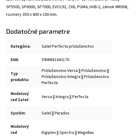
SP5500, SP6000, SP7000, EVO192, ZX8, PGM4, HUB-2, zámok MR008,
rozmery 350 x 400 x 100 mm.
Dodatočné parametre
Kategória
:
Satel Perfecta príslušenstvo
EAN
:
5906881443170
Príslušenstvo Versa || Príslušenstvo ||
Typ
Príslušenstvo Integra || Príslušenstvo
produktu
:
Perfecta
Modelový
Versa || Integra || Perfecta
rad Satel
:
Systém
:
Satel || Paradox
Modelový
rad
Digiplex || Spectra || Magellan