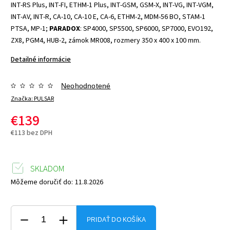
INT-RS Plus, INT-FI, ETHM-1 Plus, INT-GSM, GSM-X, INT-VG, INT-VGM,
INT-AV, INT-R, CA-10, CA-10 E, CA-6, ETHM-2, MDM-56 BO, STAM-1
PTSA, MP-1;
PARADOX
: SP4000, SP5500, SP6000, SP7000, EVO192,
ZX8, PGM4, HUB-2, zámok MR008, rozmery 350 x 400 x 100 mm.
Detailné informácie
Neohodnotené
Značka:
PULSAR
€139
€113 bez DPH
SKLADOM
Môžeme doručiť do:
11.8.2026
PRIDAŤ DO KOŠÍKA