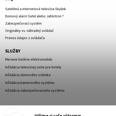
Satelitná a internetová televízia Skylink
Domový alarm Satel alebo Jablotron ?
Zabezpečovací systém
Originálny vs. náhradný ovládač
Prenos údajov z ovládača
SLUŽBY
Meranie batérie elektromobilu
Inštalácia televíznej siete pre hotely
Inštalácia domového vrátnika
Inštalácia kamerového systému
Inštalácia zabezpečovacieho systému
TESA Shop CZ
TESA-SECURITY
Vážime si vaše súkromie