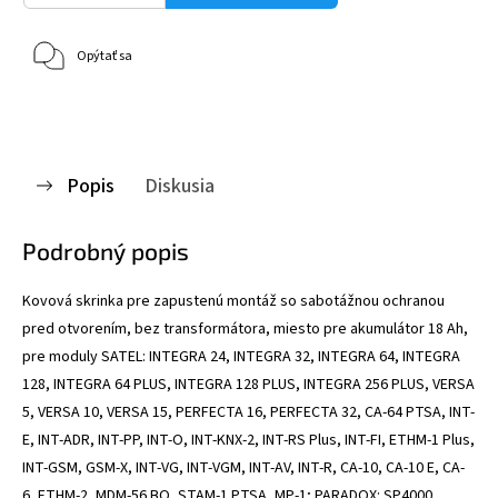
Opýtať sa
Popis
Diskusia
Podrobný popis
Kovová skrinka pre zapustenú montáž so sabotážnou ochranou
pred otvorením, bez transformátora, miesto pre akumulátor 18 Ah,
pre moduly SATEL: INTEGRA 24, INTEGRA 32, INTEGRA 64, INTEGRA
128, INTEGRA 64 PLUS, INTEGRA 128 PLUS, INTEGRA 256 PLUS, VERSA
5, VERSA 10, VERSA 15, PERFECTA 16, PERFECTA 32, CA-64 PTSA, INT-
E, INT-ADR, INT-PP, INT-O, INT-KNX-2, INT-RS Plus, INT-FI, ETHM-1 Plus,
INT-GSM, GSM-X, INT-VG, INT-VGM, INT-AV, INT-R, CA-10, CA-10 E, CA-
6, ETHM-2, MDM-56 BO, STAM-1 PTSA, MP-1; PARADOX: SP4000,