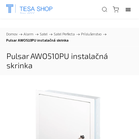
📞
+421 903 553 805
| ✉
info@tesa-systems.sk
Domov
/
Alarm
/
Satel
/
Satel Perfecta
/
Príslušenstvo
/
Pulsar AWO510PU instalačná skrinka
Pulsar AWO510PU instalačná
skrinka