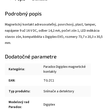
Podrobný popis
Magnetický kontakt adresovateľný, povrchový, plast, tamper,
napájanie 9 až 16 V DC, odber 14,2 mA, počet zón 1, LED indikácia
stavov zón, kompatibilita s Digiplex EVO, rozmery 73,7 x 20,3 x 30,5
mm.
Dodatočné parametre
Paradox Digiplex magnetické
Kategória
:
kontakty
EAN
:
TG:ZC1
Typ produktu
:
Snímače a detektory
Modelový rad
Digiplex
Paradox
: