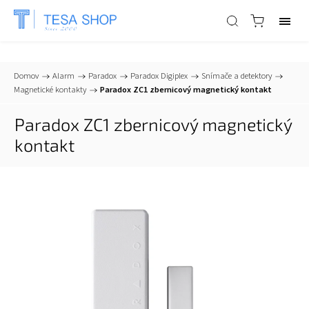
📞
+421 903 553 805
| ✉
info@tesa-systems.sk
Domov
/
Alarm
/
Paradox
/
Paradox Digiplex
/
Snímače a detektory
/
Magnetické kontakty
/
Paradox ZC1 zbernicový magnetický kontakt
Paradox ZC1 zbernicový magnetický
kontakt