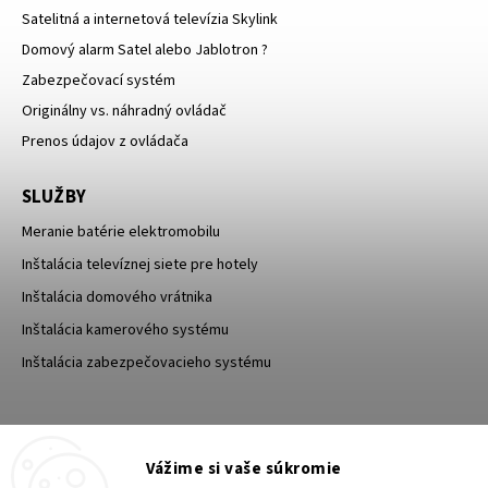
Satelitná a internetová televízia Skylink
Domový alarm Satel alebo Jablotron ?
Zabezpečovací systém
Originálny vs. náhradný ovládač
Prenos údajov z ovládača
SLUŽBY
Meranie batérie elektromobilu
Inštalácia televíznej siete pre hotely
Inštalácia domového vrátnika
Inštalácia kamerového systému
Inštalácia zabezpečovacieho systému
TESA Shop CZ
TESA-SECURITY
Vážime si vaše súkromie