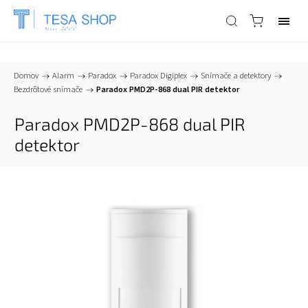
📞
+421 903 553 805
| ✉
info@tesa-systems.sk
Domov
/
Alarm
/
Paradox
/
Paradox Digiplex
/
Snímače a detektory
/
Bezdrôtové snímače
/
Paradox PMD2P-868 dual PIR detektor
Paradox PMD2P-868 dual PIR
detektor