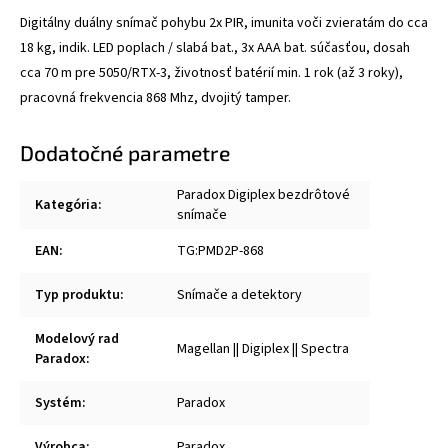
Digitálny duálny snímač pohybu 2x PIR, imunita voči zvieratám do cca
18 kg, indik. LED poplach / slabá bat., 3x AAA bat. súčasťou, dosah
cca 70 m pre 5050/RTX-3, životnosť batérií min. 1 rok (až 3 roky),
pracovná frekvencia 868 Mhz, dvojitý tamper.
Dodatočné parametre
Paradox Digiplex bezdrôtové
Kategória
:
snímače
EAN
:
TG:PMD2P-868
Typ produktu
:
Snímače a detektory
Modelový rad
Magellan || Digiplex || Spectra
Paradox
:
Systém
:
Paradox
Výrobca
:
Paradox