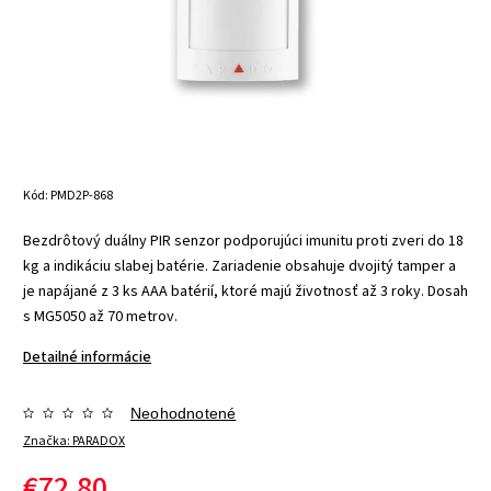
Kód:
PMD2P-868
Bezdrôtový duálny PIR senzor podporujúci imunitu proti zveri do 18
kg a indikáciu slabej batérie. Zariadenie obsahuje dvojitý tamper a
je napájané z 3 ks AAA batérií, ktoré majú životnosť až 3 roky. Dosah
s MG5050 až 70 metrov.
Detailné informácie
Neohodnotené
Značka:
PARADOX
€72,80