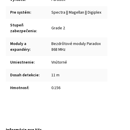
Pre systém
:
Spectra || Magellan || Digiplex
Stupeň
Grade 2
zabezpečenia
:
Moduly a
Bezdrôtové moduly Paradox
expandéry
:
868 MHz
Umiestnenie
:
Vnútorné
Dosah detekcie
:
11 m
Hmotnosť
:
0.156