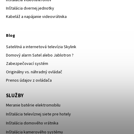
Inštalácia dvernej jednotky
Kabeláž a napájanie videovrátnika
Blog
Satelitná a internetová televízia Skylink
Domový alarm Satel alebo Jablotron ?
Zabezpečovací systém
Originálny vs. náhradný ovládač
Prenos údajov z ovládača
SLUŽBY
Meranie batérie elektromobilu
Inštalácia televíznej siete pre hotely
Inštalácia domového vrátnika
Inštalácia kamerového systému