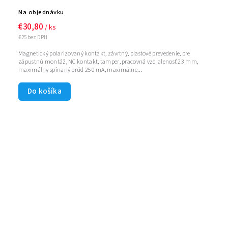
Na objednávku
€30,80
/ ks
€25 bez DPH
Magnetický polarizovaný kontakt, závrtný, plastové prevedenie, pre
zápustnú montáž, NC kontakt, tamper, pracovná vzdialenosť 23 mm,
maximálny spínaný prúd 250 mA, maximálne...
Do košíka