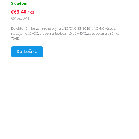
Skladom
€66,40
/ ks
€54 bez DPH
Detektor úniku zemného plynu LNG/CNG, EN50194, NO/NC výstup,
napájanie 12VDC, pracovná teplota -10 až +40°C, zabudovaná sirénka
70dB.
Do košíka