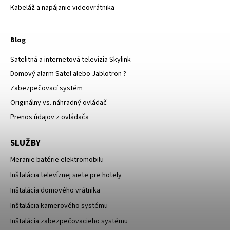
Kabeláž a napájanie videovrátnika
Blog
Satelitná a internetová televízia Skylink
Domový alarm Satel alebo Jablotron ?
Zabezpečovací systém
Originálny vs. náhradný ovládač
Prenos údajov z ovládača
SLUŽBY
Meranie batérie elektromobilu
Inštalácia televíznej siete pre hotely
Inštalácia domového vrátnika
Inštalácia kamerového systému
Inštalácia zabezpečovacieho systému