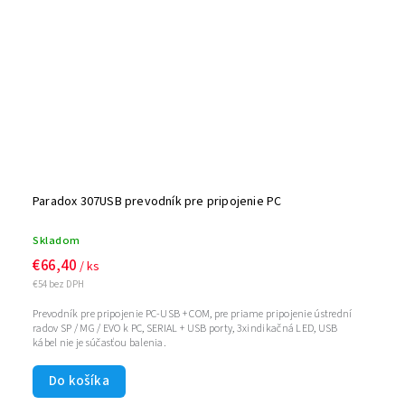
Paradox 307USB prevodník pre pripojenie PC
Skladom
€66,40
/ ks
€54 bez DPH
Prevodník pre pripojenie PC-USB + COM, pre priame pripojenie ústrední
radov SP / MG / EVO k PC, SERIAL + USB porty, 3xindikačná LED, USB
kábel nie je súčasťou balenia.
Do košíka