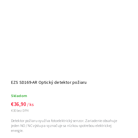
EZS SD169-AR Optický detektor požiaru
Skladom
€36,90
/ ks
€30 bez DPH
Detektor požiaru využíva fotoelektrický senzor. Zariadenie obsahuje
jeden NO / NC výstup a vyznačuje sa nízkou spotrebou elektrickej
energie.