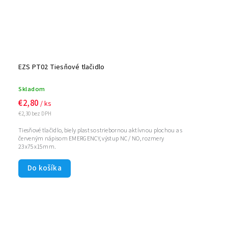
EZS PT02 Tiesňové tlačidlo
Skladom
€2,80
/ ks
€2,30 bez DPH
Tiesňové tlačidlo, biely plast so striebornou aktívnou plochou a s
červeným nápisom EMERGENCY, výstup NC / NO, rozmery
23x75x15mm.
Do košíka