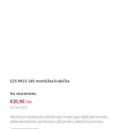
EZS RK1S-18S montážna krabička
Na objednávku
€20,90
/ ks
€17 bez DPH
Montážna krabička do inštalačných krabíc typu KO68 pod omietku
alebo sadrokartón, svorkovnica (18 svoriek), sabotážna ochrana.