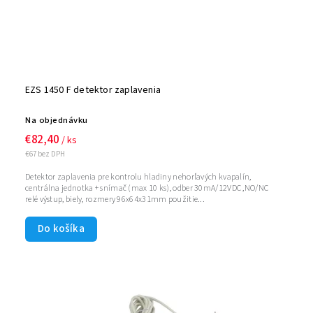
EZS 1450 F detektor zaplavenia
Na objednávku
€82,40
/ ks
€67 bez DPH
Detektor zaplavenia pre kontrolu hladiny nehorľavých kvapalín,
centrálna jednotka + snímač (max 10 ks), odber 30mA/12VDC ,NO/NC
relé výstup, biely, rozmery 96x64x31mm použitie...
Do košíka