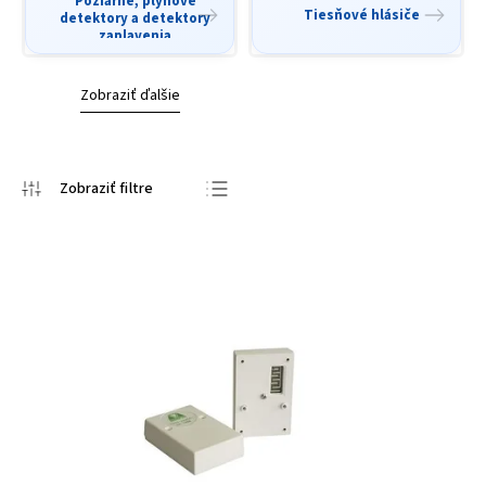
Požiarne, plynové
Tiesňové hlásiče
detektory a detektory
zaplavenia
Zobraziť ďalšie
Odporúčame
Najlacnejšie
Najdrahšie
Najpredávanejšie
Abecedne