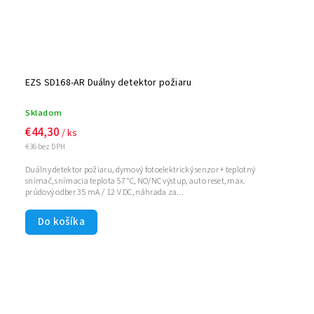
EZS SD168-AR Duálny detektor požiaru
Skladom
€44,30
/ ks
€36 bez DPH
Duálny detektor požiaru, dymový fotoelektrický senzor + teplotný
snímač, snímacia teplota 57 °C, NO/NC výstup, auto reset, max.
prúdový odber 35 mA / 12 V DC, náhrada za...
Do košíka