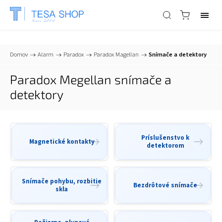
📞
+421 903 553 805
| ✉
info@tesa-systems.sk
Domov
/
Alarm
/
Paradox
/
Paradox Magellan
/
Snímače a detektory
Paradox Megellan snímače a
detektory
Príslušenstvo k
Magnetické kontakty
detektorom
Snímače pohybu, rozbitie
Bezdrôtové snímače
skla