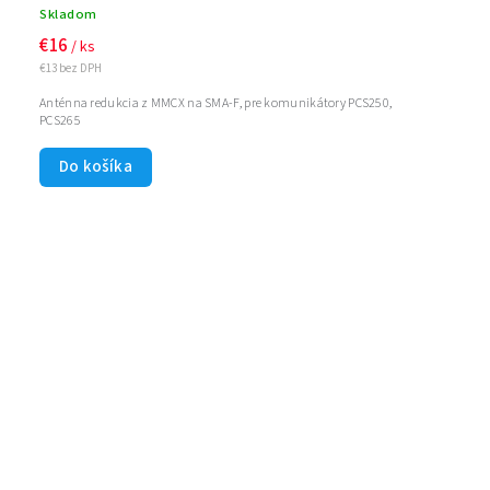
Skladom
€16
/ ks
€13 bez DPH
Anténna redukcia z MMCX na SMA-F, pre komunikátory PCS250,
PCS265
Do košíka