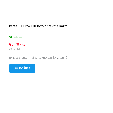
karta ISOProx HID bezkontaktná karta
Skladom
€3,70
/ ks
€3 bez DPH
RFID bezkontaktná karta HID, 125 kHz, tenká
Do košíka