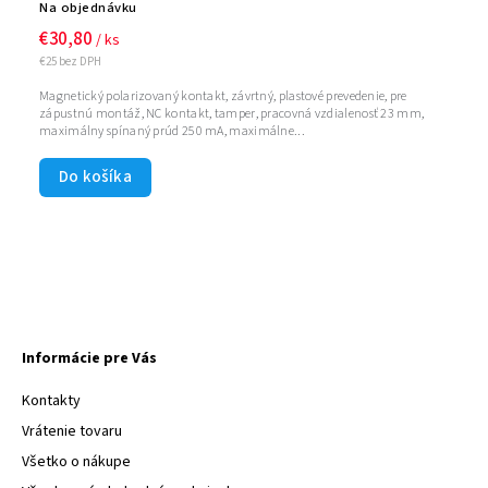
Na objednávku
€30,80
/ ks
€25 bez DPH
Magnetický polarizovaný kontakt, závrtný, plastové prevedenie, pre
zápustnú montáž, NC kontakt, tamper, pracovná vzdialenosť 23 mm,
maximálny spínaný prúd 250 mA, maximálne...
Do košíka
Informácie pre Vás
Kontakty
Vrátenie tovaru
Všetko o nákupe