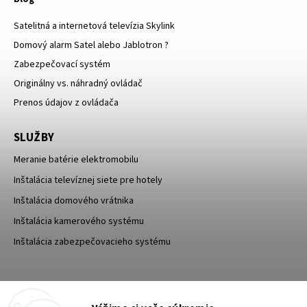
Satelitná a internetová televízia Skylink
Domový alarm Satel alebo Jablotron ?
Zabezpečovací systém
Originálny vs. náhradný ovládač
Prenos údajov z ovládača
SLUŽBY
Meranie batérie elektromobilu
Inštalácia televíznej siete pre hotely
Inštalácia domového vrátnika
Inštalácia kamerového systému
Inštalácia zabezpečovacieho systému
TESA Shop CZ
TESA-SECURITY