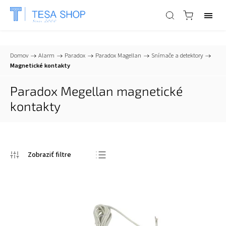
📞
+421 903 553 805
| ✉
info@tesa-systems.sk
Domov
/
Alarm
/
Paradox
/
Paradox Magellan
/
Snímače a detektory
/
Magnetické kontakty
Paradox Megellan magnetické
kontakty
Odporúčame
Najlacnejšie
Najdrahšie
Najpredávanejšie