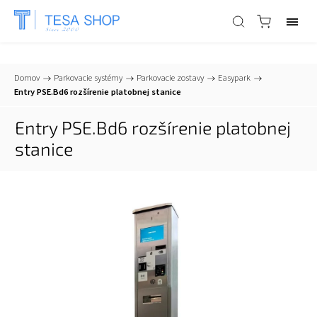
📞
+421 903 553 805
| ✉
info@tesa-systems.sk
Domov
/
Parkovacie systémy
/
Parkovacie zostavy
/
Easypark
/
Entry PSE.Bd6 rozšírenie platobnej stanice
Entry PSE.Bd6 rozšírenie platobnej
stanice