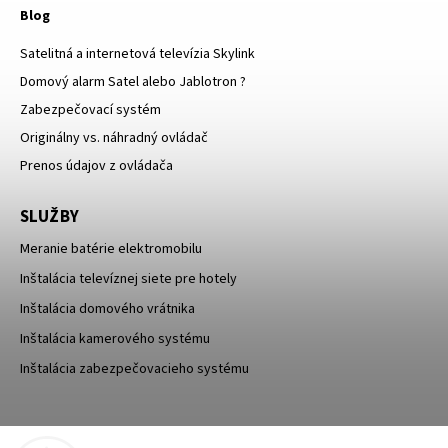
Blog
Satelitná a internetová televízia Skylink
Domový alarm Satel alebo Jablotron ?
Zabezpečovací systém
Originálny vs. náhradný ovládač
Prenos údajov z ovládača
SLUŽBY
Meranie batérie elektromobilu
Inštalácia televíznej siete pre hotely
Inštalácia domového vrátnika
Inštalácia kamerového systému
Inštalácia zabezpečovacieho systému