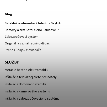
Blog
Satelitná a internetová televízia Skylink
Domový alarm Satel alebo Jablotron ?
Zabezpečovací systém
Originálny vs. náhradný ovládač
Prenos údajov z ovládača
SLUŽBY
Meranie batérie elektromobilu
Inštalácia televíznej siete pre hotely
Inštalácia domového vrátnika
Inštalácia kamerového systému
Inštalácia zabezpečovacieho systému