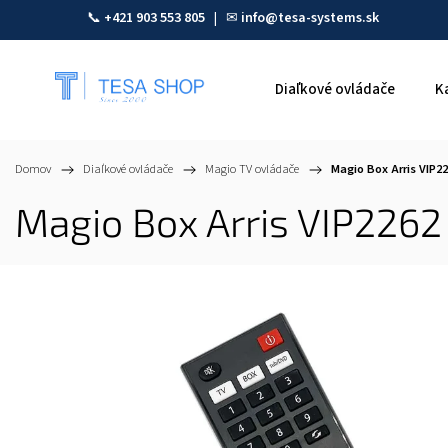
📞
+421 903 553 805
| ✉
info@tesa-systems.sk
Diaľkové ovládače
K
Domov
/
Diaľkové ovládače
/
Magio TV ovládače
/
Magio Box Arris VIP2
Magio Box Arris VIP2262