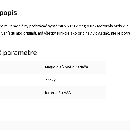
popis
re multimediálny prehrávač systému MS IPTV Magio Box Motorola Arris VIP10
 vzhľadu ako originál, má všetky funkcie ako originálny ovládač, nie je pot
é parametre
Magio diaľkové ovládače
2 roky
batéria 2 x AAA