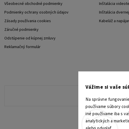
Všeobecné obchodné podmienky
Inštalácia videot
Podmienky ochrany osobných údajov
Inštalácia dverne
Zásady používania cookies
Kabeláž a napája
Záručné podmienky
Odstúpenie od kúpnej zmluvy
Reklamačný formulár
Vážime si vaše s
Na správne fungovanie
používame súbory cook
iné používame iba s va
analytických a market
alebo odvolať.