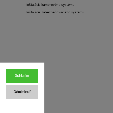
Inštalácia kamerového systému
Inštalácia zabezpečovacieho systému
Súhlasím
Odmietnuť