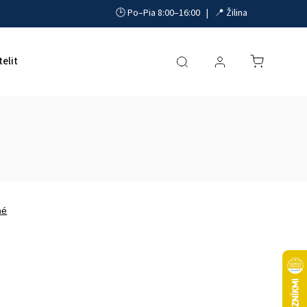
🕒 Po–Pia 8:00–16:00 | 📍 Žilina
telit
Akumulátory, UPS a zdroje
Parkovacie systémy
né