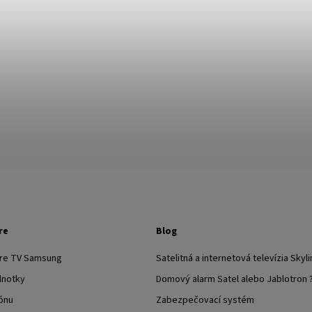
re
Blog
pre TV Samsung
Satelitná a internetová televízia Skyli
dnotky
Domový alarm Satel alebo Jablotron 
ónu
Zabezpečovací systém