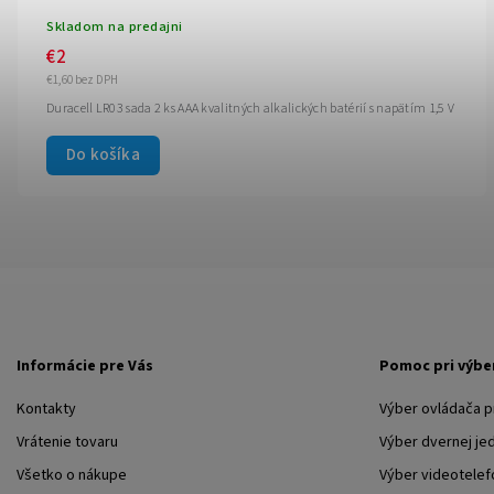
Skladom na predajni
€2
€1,60 bez DPH
Duracell LR03 sada 2 ks AAA kvalitných alkalických batérií s napätím 1,5 V
Do košíka
Informácie pre Vás
Pomoc pri výbe
Kontakty
Výber ovládača 
Vrátenie tovaru
Výber dvernej je
Všetko o nákupe
Výber videotelef