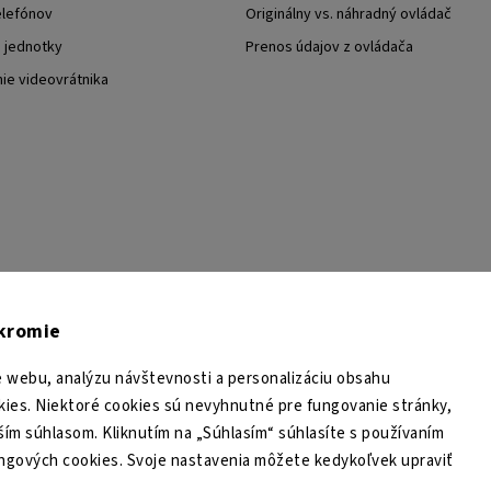
elefónov
Originálny vs. náhradný ovládač
j jednotky
Prenos údajov z ovládača
nie videovrátnika
TESA Shop CZ
TESA-SECURITY
YouTube TESA Shop
úkromie
 webu, analýzu návštevnosti a personalizáciu obsahu
ies. Niektoré cookies sú nevyhnutné pre fungovanie stránky,
ším súhlasom. Kliknutím na „Súhlasím“ súhlasíte s používaním
ingových cookies. Svoje nastavenia môžete kedykoľvek upraviť
Copyright 2026
TESA Shop
. Všetky práva vyhradené.