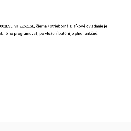
02ESL, VIP2262ESL, čierna / strieborná. Diaľkové ovládanie je
rebné ho programovať, po vložení batérií je plne funkčné.