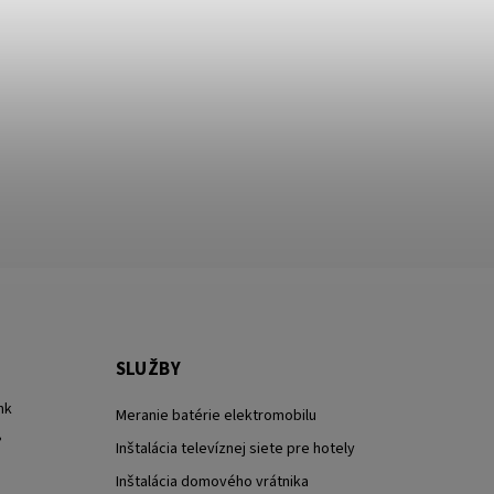
SLUŽBY
nk
Meranie batérie elektromobilu
?
Inštalácia televíznej siete pre hotely
Inštalácia domového vrátnika