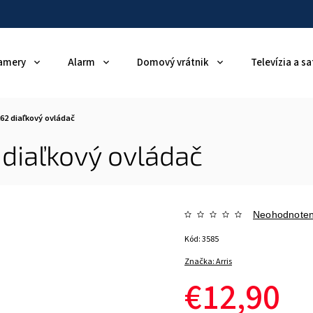
amery
Alarm
Domový vrátnik
Televízia a sa
262 diaľkový ovládač
 diaľkový ovládač
Neohodnote
Kód:
3585
Značka:
Arris
€12,90