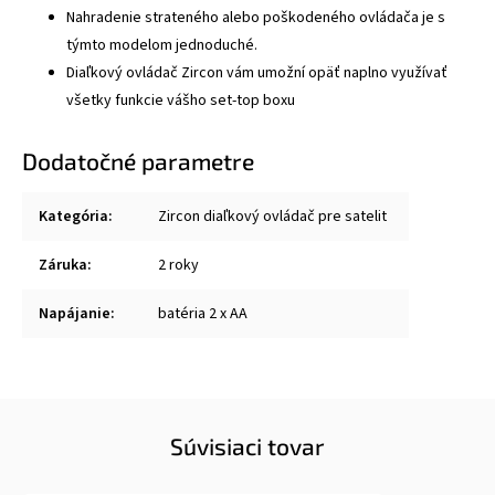
Nahradenie strateného alebo poškodeného ovládača je s
týmto modelom jednoduché.
Diaľkový ovládač Zircon vám umožní opäť naplno využívať
všetky funkcie vášho set-top boxu
Dodatočné parametre
Kategória
:
Zircon diaľkový ovládač pre satelit
Záruka
:
2 roky
Napájanie
:
batéria 2 x AA
Súvisiaci tovar