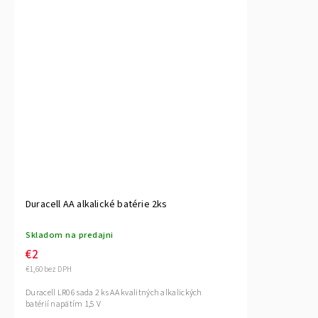
Duracell AA alkalické batérie 2ks
Skladom na predajni
€2
€1,60 bez DPH
Duracell LR06 sada 2 ks AA kvalitných alkalických
batérií napätím 1,5 V