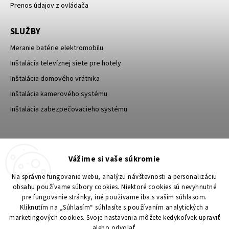
Prenos údajov z ovládača
SLUŽBY
Meranie batérie elektromobilu
Inštalácia televíznej siete pre hotely
Inštalácia domového vrátnika
Inštalácia kamerového systému
Inštalácia zabezpečovacieho systému
TESA Shop CZ
TESA-SECURITY
Vážime si vaše súkromie
YouTube TESA Shop
Na správne fungovanie webu, analýzu návštevnosti a personalizáciu
obsahu používame súbory cookies. Niektoré cookies sú nevyhnutné
pre fungovanie stránky, iné používame iba s vaším súhlasom.
Kliknutím na „Súhlasím“ súhlasíte s používaním analytických a
marketingových cookies. Svoje nastavenia môžete kedykoľvek upraviť
alebo odvolať.