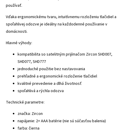
používať.
Vďaka ergonomickému tvaru, intuitívnemu rozloženiu tlačidiel a
spoľahlivej odozve je ideálny na každodenné používanie v
domácnosti.
Hlavné výhody:
kompatibilita so satelitným prijímačom Zircon SHD007,
SHD077, SHD777
jednoduché použitie bez nastavovania
prehľadné a ergonomické rozloženie tlačidiel
kvalitné prevedenie a dlhá životnosť
spoľahlivá a rýchla odozva
Technické parametre:
značka: Zircon
napájanie: 2× AAA batérie (nie sú súčasťou balenia)
farba: čierna