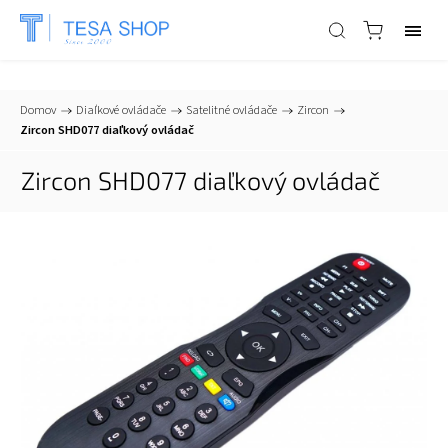
📞
+421 903 553 805
| ✉
info@tesa-systems.sk
Domov
/
Diaľkové ovládače
/
Satelitné ovládače
/
Zircon
/
Zircon SHD077 diaľkový ovládač
Zircon SHD077 diaľkový ovládač