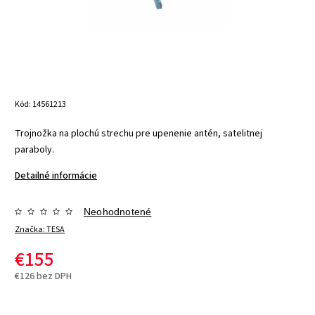
Kód:
14561213
Trojnožka na plochú strechu pre upenenie antén, satelitnej
paraboly.
Detailné informácie
Neohodnotené
Značka:
TESA
€155
€126 bez DPH