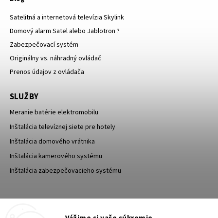
Satelitná a internetová televízia Skylink
Domový alarm Satel alebo Jablotron ?
Zabezpečovací systém
Originálny vs. náhradný ovládač
Prenos údajov z ovládača
SLUŽBY
Meranie batérie elektromobilu
Inštalácia televíznej siete pre hotely
Inštalácia domového vrátnika
Inštalácia kamerového systému
Inštalácia zabezpečovacieho systému
TESA Shop CZ
TESA-SECURITY
Vážime si vaše súkromie