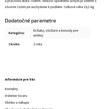
a pracovná dĺžka 750mm. Veľkosť spodného úchytu je 500mm s
otvormi 11mm pe uuchytenie k podlahe. Celková váha 10,1 kg
Dodatočné parametre
Držiaky, stožiare a konzoly pre
Kategória
:
antény
Záruka
:
2 roky
Informácie pre Vás
Kontakty
Vrátenie tovaru
Všetko o nákupe