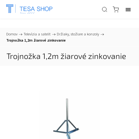
📞
+421 903 553 805
| ✉
info@tesa-systems.sk
Domov
/
Televízia a satelit
/
Držiaky, stožiare a konzoly
/
Trojnožka 1,2m žiarové zinkovanie
Trojnožka 1,2m žiarové zinkovanie