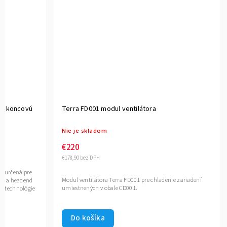
pre koncovú
Terra FD001 modul ventilátora
Nie je skladom
€220
€178,90 bez DPH
je určená pre
Modul ventilátora Terra FD001 pre chladenie zariadení
ce a headend
umiestnených v obale CD001.
u technológie
Do košíka