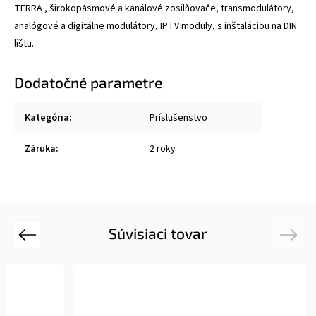
TERRA , širokopásmové a kanálové zosilňovače, transmodulátory,
analógové a digitálne modulátory, IPTV moduly, s inštaláciou na DIN
lištu.
Dodatočné parametre
Kategória
:
Príslušenstvo
Záruka
:
2 roky
Súvisiaci tovar
Previous
Next