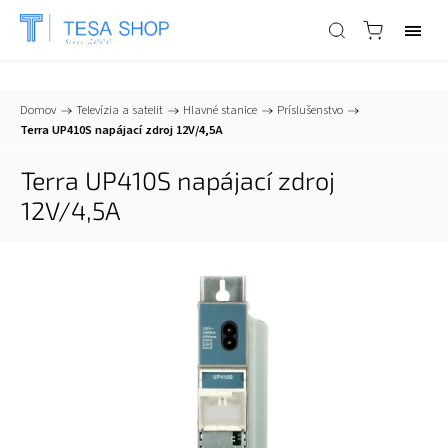
📞
+421 903 553 805
| ✉
info@tesa-systems.sk
Domov
/
Televízia a satelit
/
Hlavné stanice
/
Príslušenstvo
/
Terra UP410S napájací zdroj 12V/4,5A
Terra UP410S napájací zdroj
12V/4,5A