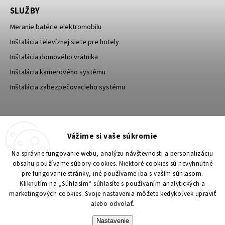
SLUŽBY
Meranie batérie elektromobilu
Inštalácia televíznej siete pre hotely
Inštalácia domového vrátnika
Inštalácia kamerového systému
Inštalácia zabezpečovacieho systému
TESA Shop CZ
TESA-SECURITY
Vážime si vaše súkromie
YouTube TESA Shop
Na správne fungovanie webu, analýzu návštevnosti a personalizáciu
obsahu používame súbory cookies. Niektoré cookies sú nevyhnutné
pre fungovanie stránky, iné používame iba s vaším súhlasom.
Kliknutím na „Súhlasím“ súhlasíte s používaním analytických a
marketingových cookies. Svoje nastavenia môžete kedykoľvek upraviť
alebo odvolať.
Nastavenie