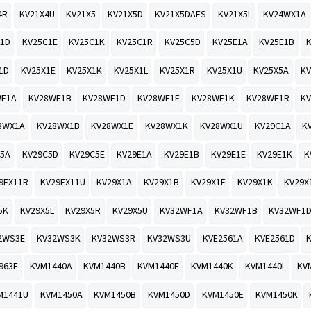
4R
KV21X4U
KV21X5
KV21X5D
KV21X5DAES
KV21X5L
KV24WX1A
1D
KV25C1E
KV25C1K
KV25C1R
KV25C5D
KV25E1A
KV25E1B
1D
KV25X1E
KV25X1K
KV25X1L
KV25X1R
KV25X1U
KV25X5A
KV
WF1A
KV28WF1B
KV28WF1D
KV28WF1E
KV28WF1K
KV28WF1R
K
8WX1A
KV28WX1B
KV28WX1E
KV28WX1K
KV28WX1U
KV29C1A
K
5A
KV29C5D
KV29C5E
KV29E1A
KV29E1B
KV29E1E
KV29E1K
K
9FX11R
KV29FX11U
KV29X1A
KV29X1B
KV29X1E
KV29X1K
KV29X
5K
KV29X5L
KV29X5R
KV29X5U
KV32WF1A
KV32WF1B
KV32WF1
2WS3E
KV32WS3K
KV32WS3R
KV32WS3U
KVE2561A
KVE2561D
963E
KVM1440A
KVM1440B
KVM1440E
KVM1440K
KVM1440L
KV
M1441U
KVM1450A
KVM1450B
KVM1450D
KVM1450E
KVM1450K