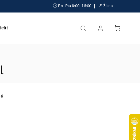
🕒 Po–Pia 8:00–16:00 | 📍 Žilina
telit
Akumulátory, UPS a zdroje
Parkovacie systémy
l
né