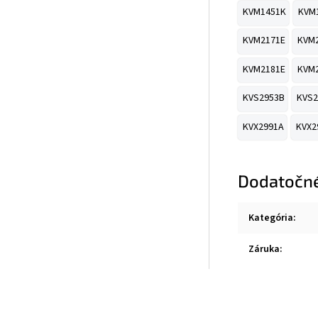
KVM1451K
KVM
KVM2171E
KVM
KVM2181E
KVM
KVS2953B
KVS2
KVX2991A
KVX2
Dodatočn
Kategória
:
Záruka
: