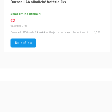
Duracell AA alkalické batérie 2ks
Skladom na predajni
€2
€1,60 bez DPH
Duracell LR06 sada 2 ks AA kvalitných alkalických batérií napätím 1,5 V
Do košíka