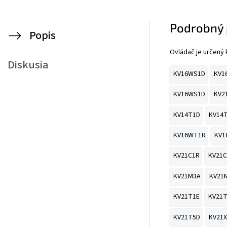
Podrobný 
Popis
Ovládač je určený
Diskusia
KV16WS1D
KV1
KV16WS1D
KV2
KV14T1D
KV14
KV16WT1R
KV1
KV21C1R
KV21C
KV21M3A
KV21
KV21T1E
KV21
KV21T5D
KV21