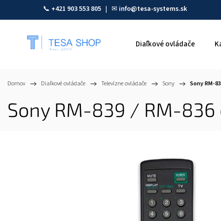
📞
+421 903 553 805
| ✉
info@tesa-systems.sk
Diaľkové ovládače
K
Domov
/
Diaľkové ovládače
/
Televízne ovládače
/
Sony
/
Sony RM-839
Sony RM-839 / RM-836 d