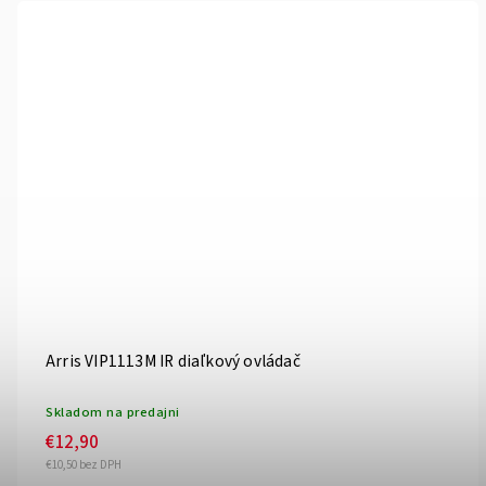
Arris VIP1113M IR diaľkový ovládač
Skladom na predajni
€12,90
€10,50 bez DPH