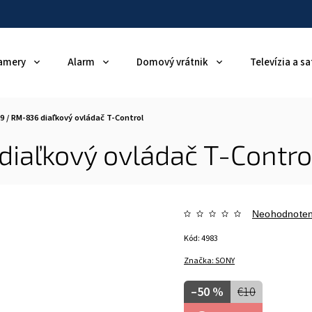
amery
Alarm
Domový vrátnik
Televízia a sa
 / RM-836 diaľkový ovládač T-Control
iaľkový ovládač T-Contro
Neohodnote
Kód:
4983
Značka:
SONY
–50 %
€10