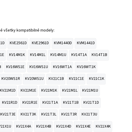
é všetky kompatibilné modely:
E1D
KVE2561D
KVE2961D
KVM1440D
KVM1441D
1E
KV14M1K
KV14M1L
KV14M1U
KV14T1A
KV14T1B
B
KV16WS1E
KV16WS1U
KV16WT1A
KV16WT1K
KV20WS1R
KV20WS1U
KV21C1B
KV21C1E
KV21C1K
KV21M1D
KV21M1E
KV21M1K
KV21M1L
KV21M1U
KV21R1D
KV21R1E
KV21T1A
KV21T1B
KV21T1D
KV21T3E
KV21T3K
KV21T3L
KV21T3R
KV21T3U
V21X1U
KV21X4A
KV21X4B
KV21X4D
KV21X4E
KV21X4K