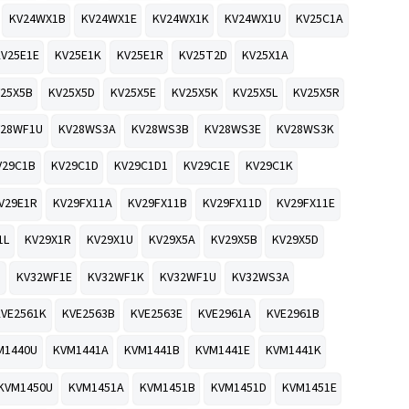
KV24WX1B
KV24WX1E
KV24WX1K
KV24WX1U
KV25C1A
KV25E1E
KV25E1K
KV25E1R
KV25T2D
KV25X1A
25X5B
KV25X5D
KV25X5E
KV25X5K
KV25X5L
KV25X5R
V28WF1U
KV28WS3A
KV28WS3B
KV28WS3E
KV28WS3K
V29C1B
KV29C1D
KV29C1D1
KV29C1E
KV29C1K
V29E1R
KV29FX11A
KV29FX11B
KV29FX11D
KV29FX11E
1L
KV29X1R
KV29X1U
KV29X5A
KV29X5B
KV29X5D
D
KV32WF1E
KV32WF1K
KV32WF1U
KV32WS3A
KVE2561K
KVE2563B
KVE2563E
KVE2961A
KVE2961B
M1440U
KVM1441A
KVM1441B
KVM1441E
KVM1441K
KVM1450U
KVM1451A
KVM1451B
KVM1451D
KVM1451E