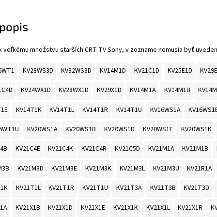
popis
 k veľkému množstvu starších CRT TV Sony, v zozname nemusia byť uveden
6WT1
KV28WS3D
KV32WS3D
KV14M1D
KV21C1D
KV25E1D
KV29
1C4D
KV24WX1D
KV28WX1D
KV29X1D
KV14M1A
KV14M1B
KV14M
T1E
KV14T1K
KV14T1L
KV14T1R
KV14T1U
KV16WS1A
KV16WS1
6WT1U
KV20WS1A
KV20WS1B
KV20WS1D
KV20WS1E
KV20WS1K
4B
KV21C4E
KV21C4K
KV21C4R
KV21C5D
KV21M1A
KV21M1B
M3B
KV21M3D
KV21M3E
KV21M3K
KV21M3L
KV21M3U
KV21R1A
T1K
KV21T1L
KV21T1R
KV21T1U
KV21T3A
KV21T3B
KV21T3D
X1A
KV21X1B
KV21X1D
KV21X1E
KV21X1K
KV21X1L
KV21X1R
K