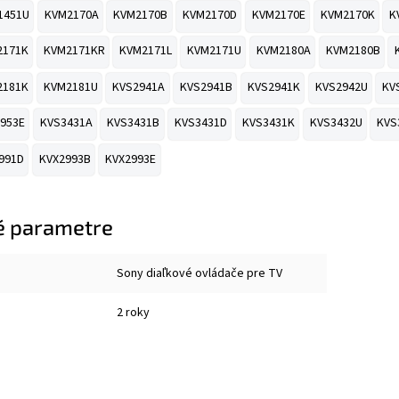
1451U
KVM2170A
KVM2170B
KVM2170D
KVM2170E
KVM2170K
K
2171K
KVM2171KR
KVM2171L
KVM2171U
KVM2180A
KVM2180B
2181K
KVM2181U
KVS2941A
KVS2941B
KVS2941K
KVS2942U
KV
953E
KVS3431A
KVS3431B
KVS3431D
KVS3431K
KVS3432U
KVS
991D
KVX2993B
KVX2993E
é parametre
Sony diaľkové ovládače pre TV
2 roky