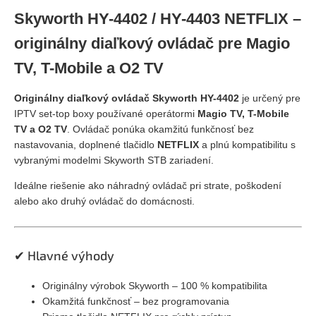
Skyworth HY-4402 / HY-4403 NETFLIX –
originálny diaľkový ovládač pre Magio
TV, T-Mobile a O2 TV
Originálny diaľkový ovládač Skyworth HY-4402
je určený pre
IPTV set-top boxy používané operátormi
Magio TV, T-Mobile
TV a O2 TV
. Ovládač ponúka okamžitú funkčnosť bez
nastavovania, doplnené tlačidlo
NETFLIX
a plnú kompatibilitu s
vybranými modelmi Skyworth STB zariadení.
Ideálne riešenie ako náhradný ovládač pri strate, poškodení
alebo ako druhý ovládač do domácnosti.
✔ Hlavné výhody
Originálny výrobok Skyworth – 100 % kompatibilita
Okamžitá funkčnosť – bez programovania