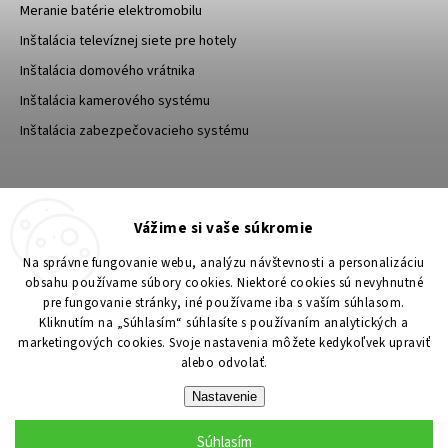
Meranie batérie elektromobilu
Inštalácia televíznej siete pre hotely
Inštalácia domového vrátnika
Inštalácia kamerového systému
Inštalácia zabezpečovacieho systému
TESA Shop CZ
TESA-SECURITY
Vážime si vaše súkromie
YouTube TESA Shop
Na správne fungovanie webu, analýzu návštevnosti a personalizáciu
obsahu používame súbory cookies. Niektoré cookies sú nevyhnutné
pre fungovanie stránky, iné používame iba s vaším súhlasom.
Kliknutím na „Súhlasím“ súhlasíte s používaním analytických a
marketingových cookies. Svoje nastavenia môžete kedykoľvek upraviť
alebo odvolať.
Nastavenie
Súhlasím