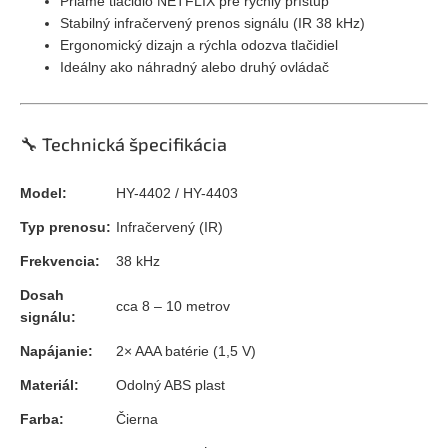
Priame tlačidlo NETFLIX pre rýchly prístup
Stabilný infračervený prenos signálu (IR 38 kHz)
Ergonomický dizajn a rýchla odozva tlačidiel
Ideálny ako náhradný alebo druhý ovládač
🔧 Technická špecifikácia
Model:
HY-4402 / HY-4403
Typ prenosu:
Infračervený (IR)
Frekvencia:
38 kHz
Dosah
cca 8 – 10 metrov
signálu:
Napájanie:
2× AAA batérie (1,5 V)
Materiál:
Odolný ABS plast
Farba:
Čierna