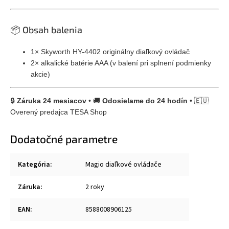
📦 Obsah balenia
1× Skyworth HY-4402 originálny diaľkový ovládač
2× alkalické batérie AAA (v balení pri splnení podmienky
akcie)
🔒
Záruka 24 mesiacov
• 🚚
Odosielame do 24 hodín
• 🇪🇺
Overený predajca TESA Shop
Dodatočné parametre
Kategória
:
Magio diaľkové ovládače
Záruka
:
2 roky
EAN
:
8588008906125