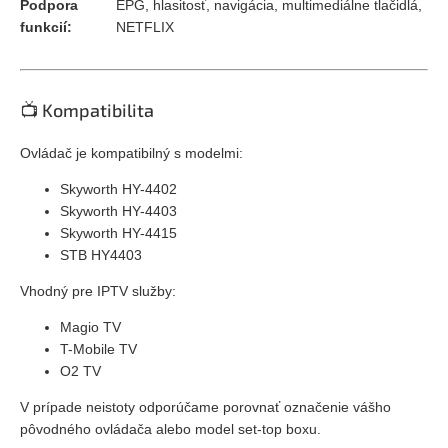
Podpora
EPG, hlasitosť, navigácia, multimediálne tlačidlá,
funkcií:
NETFLIX
📺 Kompatibilita
Ovládač je kompatibilný s modelmi:
Skyworth HY-4402
Skyworth HY-4403
Skyworth HY-4415
STB HY4403
Vhodný pre IPTV služby:
Magio TV
T-Mobile TV
O2 TV
V prípade neistoty odporúčame porovnať označenie vášho
pôvodného ovládača alebo model set-top boxu.