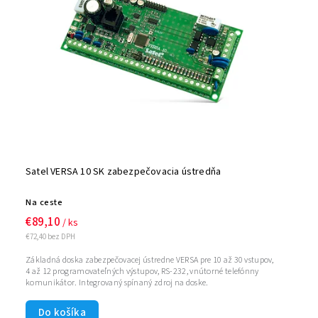
Satel VERSA 10 SK zabezpečovacia ústredňa
Na ceste
€89,10
/ ks
€72,40 bez DPH
Základná doska zabezpečovacej ústredne VERSA pre 10 až 30 vstupov,
4 až 12 programovateľných výstupov, RS-232, vnútorné telefónny
komunikátor. Integrovaný spínaný zdroj na doske.
Do košíka