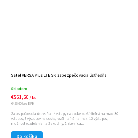
Satel VERSA Plus LTE SK zabezpečovacia ústředňa
Skladom
€561,60
/ ks
€456,60 bez DPH
Zabezpečovacia ústredňa - 4 vstupy na doske, rozšíriteľná na max. 30
vstupov, 5 výstupov na doske, rozšíriteľná na max. 12 výstupov,
možnosť rozdelenia na 2 skupiny, 1 zbernica...
Do košíka