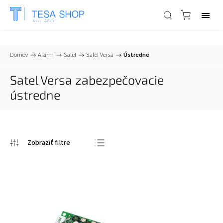
📞
+421 903 553 805
| ✉
info@tesa-systems.sk
Domov
/
Alarm
/
Satel
/
Satel Versa
/
Ústredne
Satel Versa zabezpečovacie
ústredne
Odporúčame
Najlacnejšie
Najdrahšie
Najpredávanejšie
Abecedne