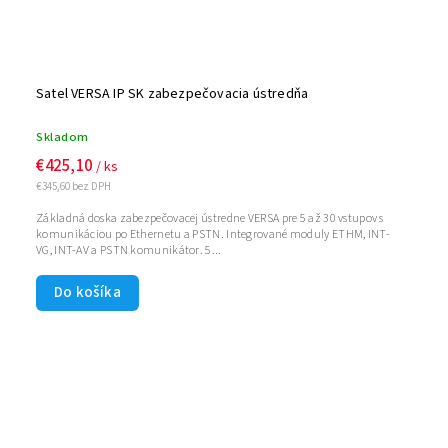
Satel VERSA IP SK zabezpečovacia ústredňa
Skladom
€425,10
/ ks
€345,60 bez DPH
Základná doska zabezpečovacej ústredne VERSA pre 5 až 30 vstupov s
komunikáciou po Ethernetu a PSTN. Integrované moduly ETHM, INT-
VG, INT-AV a PSTN komunikátor. 5...
Do košíka