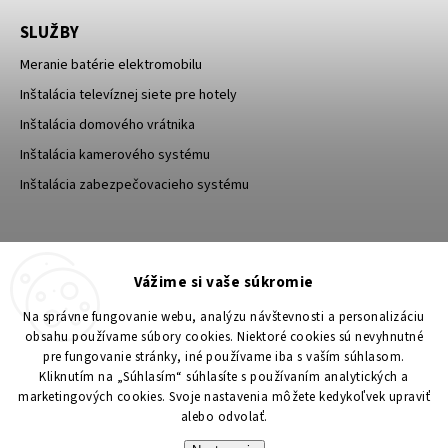
SLUŽBY
Meranie batérie elektromobilu
Inštalácia televíznej siete pre hotely
Inštalácia domového vrátnika
Inštalácia kamerového systému
Inštalácia zabezpečovacieho systému
TESA Shop CZ
TESA-SECURITY
Vážime si vaše súkromie
YouTube TESA Shop
Na správne fungovanie webu, analýzu návštevnosti a personalizáciu
obsahu používame súbory cookies. Niektoré cookies sú nevyhnutné
pre fungovanie stránky, iné používame iba s vaším súhlasom.
Kliknutím na „Súhlasím“ súhlasíte s používaním analytických a
marketingových cookies. Svoje nastavenia môžete kedykoľvek upraviť
alebo odvolať.