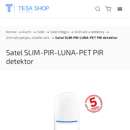
📞
+421 903 553 805
| ✉
info@tesa-systems.sk
Domov
/
Alarm
/
Satel
/
Satel Integra
/
Snímače a detektory
/
Snímače pohybu, rozbitie skla
/
Satel SLIM-PIR-LUNA-PET PIR detektor
Satel SLIM-PIR-LUNA-PET PIR
detektor