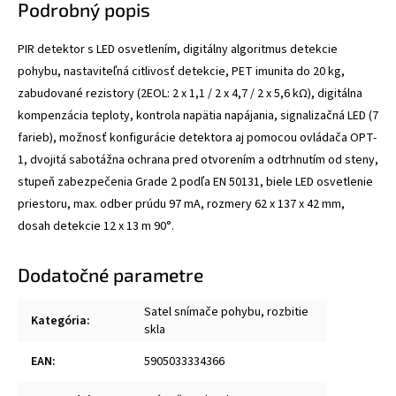
Podrobný popis
PIR detektor s LED osvetlením, digitálny algoritmus detekcie
pohybu, nastaviteľná citlivosť detekcie, PET imunita do 20 kg,
zabudované rezistory (2EOL: 2 x 1,1 / 2 x 4,7 / 2 x 5,6 kΩ), digitálna
kompenzácia teploty, kontrola napätia napájania, signalizačná LED (7
farieb), možnosť konfigurácie detektora aj pomocou ovládača OPT-
1, dvojitá sabotážna ochrana pred otvorením a odtrhnutím od steny,
stupeň zabezpečenia Grade 2 podľa EN 50131, biele LED osvetlenie
priestoru, max. odber prúdu 97 mA, rozmery 62 x 137 x 42 mm,
dosah detekcie 12 x 13 m 90°.
Dodatočné parametre
Satel snímače pohybu, rozbitie
Kategória
:
skla
EAN
:
5905033334366