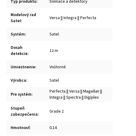
Typ produktu
:
Snímače a detektory
Modelový rad
Versa || Integra || Perfecta
Satel
:
Systém
:
Satel
Dosah
12 m
detekcie
:
Umiestnenie
:
Vnútorné
Výrobca
:
Satel
Perfecta || Versa || Magellan ||
Pre systém
:
Integra || Spectra || Digiplex
Stupeň
Grade 2
zabezpečenia
:
Hmotnosť
:
0.14