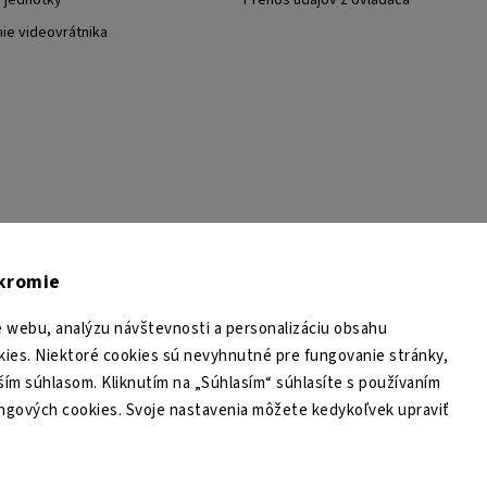
j jednotky
Prenos údajov z ovládača
nie videovrátnika
TESA Shop CZ
TESA-SECURITY
YouTube TESA Shop
úkromie
 webu, analýzu návštevnosti a personalizáciu obsahu
ies. Niektoré cookies sú nevyhnutné pre fungovanie stránky,
ším súhlasom. Kliknutím na „Súhlasím“ súhlasíte s používaním
ingových cookies. Svoje nastavenia môžete kedykoľvek upraviť
Copyright 2026
TESA Shop
. Všetky práva vyhradené.
Upraviť nastavenie cookies
Grafický návrh vytvořil a nakódoval
Shoptak.cz