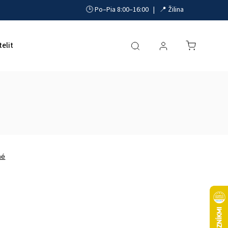
🕒 Po–Pia 8:00–16:00 | 📍 Žilina
telit
Akumulátory, UPS a zdroje
Parkovacie systémy
né