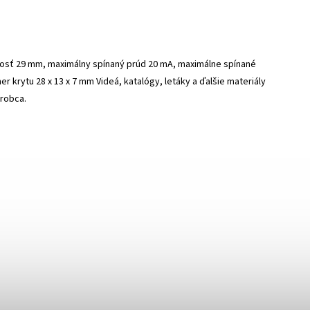
nosť 29 mm, maximálny spínaný prúd 20 mA, maximálne spínané
 krytu 28 x 13 x 7 mm Videá, katalógy, letáky a ďalšie materiály
ýrobca.