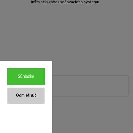
Inštalácia zabezpečovacieho systému
Súhlasím
Odmietnuť