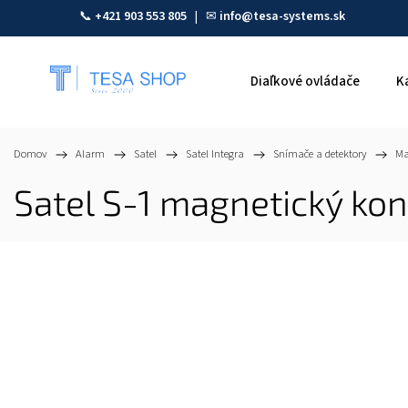
📞
+421 903 553 805
| ✉
info@tesa-systems.sk
Diaľkové ovládače
K
Domov
/
Alarm
/
Satel
/
Satel Integra
/
Snímače a detektory
/
Ma
Satel S-1 magnetický ko