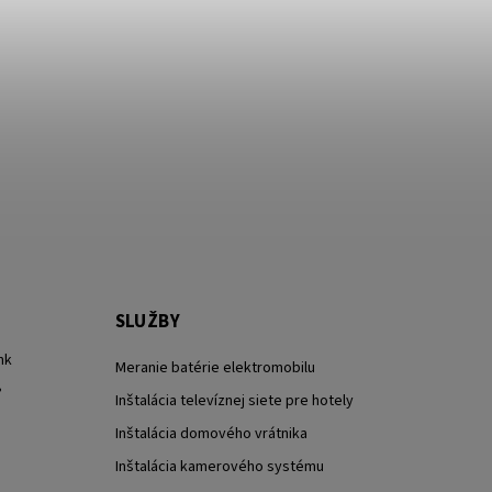
SLUŽBY
nk
Meranie batérie elektromobilu
?
Inštalácia televíznej siete pre hotely
Inštalácia domového vrátnika
Inštalácia kamerového systému