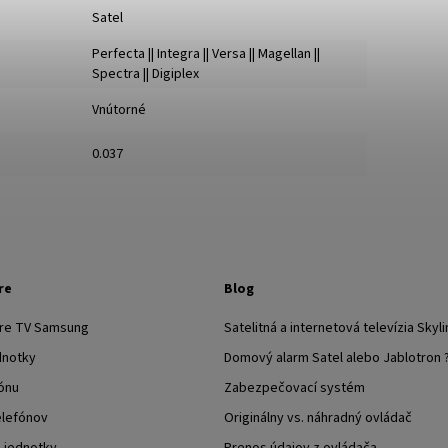
Satel
Perfecta || Integra || Versa || Magellan ||
Spectra || Digiplex
Vnútorné
0.037
re
Blog
pre TV Samsung
Satelitná a internetová televízia Skyli
dnotky
Domový alarm Satel alebo Jablotron 
ónu
Zabezpečovací systém
elefónov
Originálny vs. náhradný ovládač