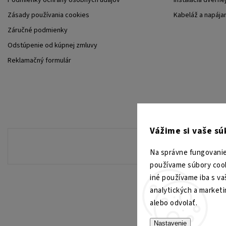
Podmienky ochrany osobných údajov
Inštalácia dverne
Zásady používania cookies
Kabeláž a napája
Záručné podmienky
Odstúpenie od kúpnej zmluvy
Reklamačný formulár
Vážime si vaše s
Na správne fungovanie
používame súbory cook
iné používame iba s va
analytických a market
alebo odvolať.
Nastavenie