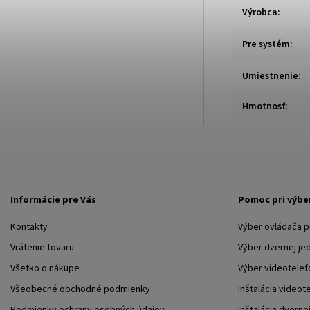
Výrobca
:
Pre systém
:
Umiestnenie
:
Hmotnosť
:
Informácie pre Vás
Pomoc pri výbe
Kontakty
Výber ovládača 
Vrátenie tovaru
Výber dvernej je
Všetko o nákupe
Výber videotelef
Všeobecné obchodné podmienky
Inštalácia videot