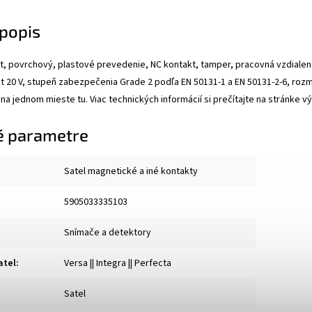
popis
t, povrchový, plastové prevedenie, NC kontakt, tamper, pracovná vzdiale
t 20 V, stupeň zabezpečenia Grade 2 podľa EN 50131-1 a EN 50131-2-6, rozmer
na jednom mieste tu. Viac technických informácií si prečítajte na stránke v
é parametre
Satel magnetické a iné kontakty
5905033335103
Snímače a detektory
atel
:
Versa || Integra || Perfecta
Satel