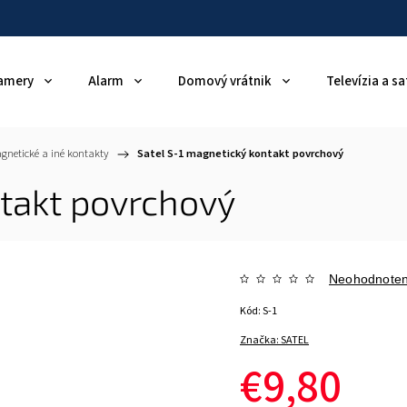
amery
Alarm
Domový vrátnik
Televízia a sa
gnetické a iné kontakty
/
Satel S-1 magnetický kontakt povrchový
ntakt povrchový
Neohodnote
Kód:
S-1
Značka:
SATEL
€9,80