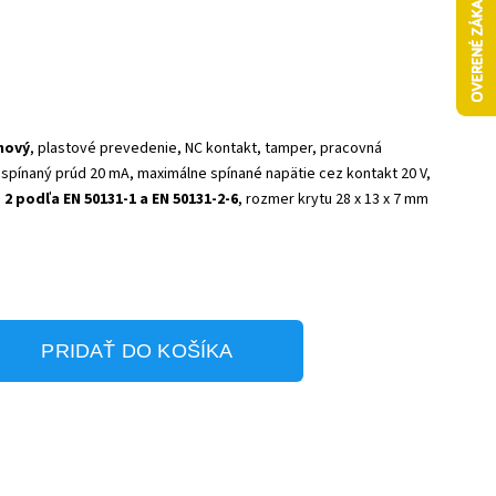
hový
, plastové prevedenie, NC kontakt, tamper, pracovná
spínaný prúd 20 mA, maximálne spínané napätie cez kontakt 20 V,
 podľa EN 50131-1 a EN 50131-2-6
, rozmer krytu 28 x 13 x 7 mm
PRIDAŤ DO KOŠÍKA